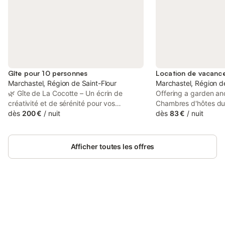
Gîte pour 10 personnes
Marchastel, Région de Saint-Flour
Marchastel, Région de
🌿 Gîte de La Cocotte – Un écrin de
Offering a garden an
créativité et de sérénité pour vos
Chambres d'hôtes du
vacances d’été ! 🌿 Nous avons
dès
200 €
/
nuit
is located in Marchas
dès
83 €
/
nuit
métamorphosé cette ancienne *ferme-
d'Entremont and 28 
bloc* avec passion, créativité et respect
Peyrol. This property
pour l’environnement, en privilégiant des
terrace, free private
Afficher toutes les offres
matériaux de récupération et des
WiFi.
produits sains pour l’homme et la nature.
Notre priorité ? Vous offrir un lieu
spacieux, coloré et joyeux, où chaque
détail raconte une histoire. 🏡 Cet été,
louez l’ensemble du gîte ! Pour la
Connectez-vous et économisez
Se connecter
première fois, nous proposons à la
jusqu'à 10% sur nos logements.
location **les deux appartements