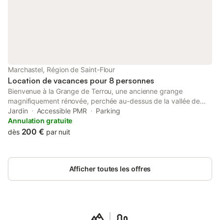
sur le Puy Mary Cuisine équipée pour pr
Marchastel, Région de Saint-Flour
Location de vacances pour 8 personnes
Bienvenue à la Grange de Terrou, une ancienne grange
magnifiquement rénovée, perchée au-dessus de la vallée de
Marchastel, dans le paisible hameau de Terrou, près de la vallée
Jardin
Accessible PMR
Parking
de Cheylade. Ce gîte allie confort moderne et authenticité de
Annulation gratuite
l’Auvergne rurale. Avec ses vues dégagées sur la vallée et les
200 €
dès
par nuit
paysages environnants, il constitue un lieu idéal pour les
familles, les randonneurs, et tous ceux qui recherchent repos,
espace et tranquillité. Nous sommes ravis de vous accueillir et
Afficher toutes les offres
vous souhaitons un séjour des plus agréables.