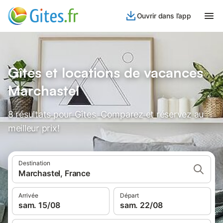
Ouvrir dans l’app
Gîtes et locations de vacances
Marchastel
8 résultats pour Gîtes. Comparez et réservez au
meilleur prix!
Destination
Marchastel, France
Arrivée
Départ
sam. 15/08
sam. 22/08