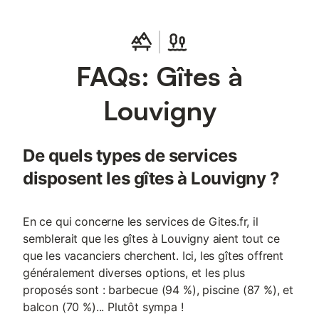
couchages. Une salle d'eau et deux WC, lave linge... A l'étage 2
salles d'eau, 2 WC et 4 chambres ( 3 chambres de 4 personnes
et 1 chambre de 3) et une mezzanine où abrite un coin repos.
Différents espaces de repos sont également proposés. Les
FAQs: Gîtes à
écuries ouvertes et sa cour de 300m2 entierement clos vous
permettra de profiter des extérieurs pour les repas en période
de beau temps. De grands espaces verts pour se détendre et
Louvigny
profiter du pré avec nos chevaux.
De quels types de services
disposent les gîtes à Louvigny ?
En ce qui concerne les services de Gites.fr, il
semblerait que les gîtes à Louvigny aient tout ce
que les vacanciers cherchent. Ici, les gîtes offrent
généralement diverses options, et les plus
proposés sont : barbecue (94 %), piscine (87 %), et
balcon (70 %)... Plutôt sympa !