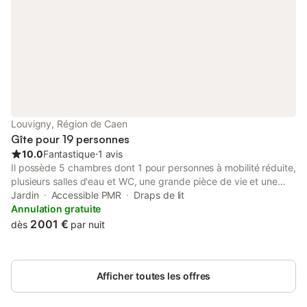
Louvigny, Région de Caen
Gîte pour 19 personnes
10.0
Fantastique
⋅
1 avis
Il possède 5 chambres dont 1 pour personnes à mobilité réduite,
plusieurs salles d'eau et WC, une grande pièce de vie et une
cuisine professionnelle.Vous séjournerez dans l'ancienne grange
Jardin
Accessible PMR
Draps de lit
de ce magnifique Domaine datant de 1780 . Ses 300m2 vous
Annulation gratuite
offriront, le temps d'un week-end ou d'un séjour, le confort,
2 001 €
dès
par nuit
l'espace et la convivialité souhaité et raviront vos proches. Vous
y trouverez une grande salle à vivre de 130m2 ( salle/ salon)
tout en pierre de Caen et poutre apparentes, une cuisine
Afficher toutes les offres
équipée semi-professionnelle avec piano gaz, four électrique,
micro-ondes et chambre froide. 19 couchages répartis en 5
chambres: En rez-de-chaussée, une première chambre avec 4