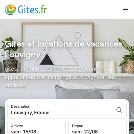
Gîtes et locations de vacances
Louvigny
gîtes, locations, résidences de vacances,
appartements et campings à Louvigny et ses
environs
Destination
Louvigny, France
Arrivée
Départ
sam. 15/08
sam. 22/08