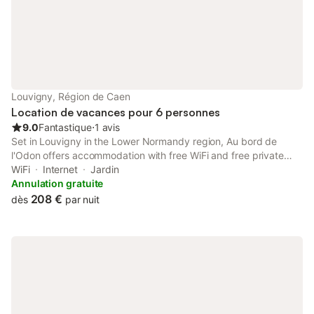
Louvigny, Région de Caen
Location de vacances pour 6 personnes
9.0
Fantastique
⋅
1 avis
Set in Louvigny in the Lower Normandy region, Au bord de
l'Odon offers accommodation with free WiFi and free private
parking. This recently renovated holiday home is located 2.4 km
WiFi
Internet
Jardin
from Michel d'Ornano Stadium and 3.9 km from Racecourse of
Annulation gratuite
Caen.
208 €
dès
par nuit