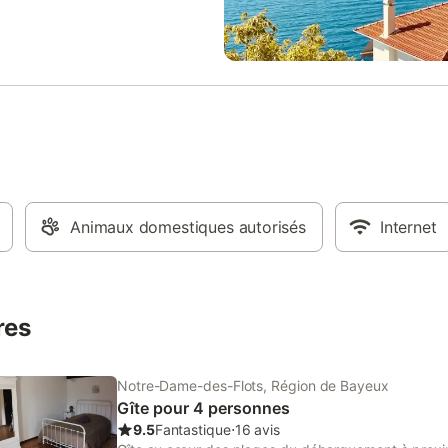
 non-fumeur. Détecteur de
nonce d'un particulier (art 155,
).
Animaux domestiques autorisés
Internet
res
Notre-Dame-des-Flots, Région de Bayeux
Gîte pour 4 personnes
9.5
Fantastique
⋅
16 avis