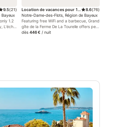
9.5
(
21
)
Location de vacances pour 18 personnes
8.6
(
76
)
e Bayeux
Notre-Dame-des-Flots, Région de Bayeux
only 1.2
Featuring free WiFi and a barbecue, Grand
, L'écho
gîte de la Ferme De La Tourelle offers pet-
tion with
friendly accommodation in Longues-sur-
dès
446 €
/
nuit
private
Mer, 28 km from Caen. Free private
lla is
parking is available on site.
eum and