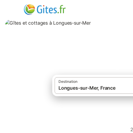
Gîtes et cottage
Destination
G
2