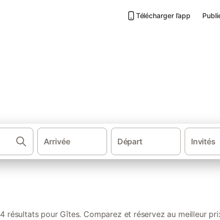
Télécharger l’app
Publi
s à Longues-sur-Mer
Arrivée
Départ
Invités
·
·
·
îtes et locations de vacances
France
Normandie
Basse-Normand
4 résultats pour Gîtes. Comparez et réservez au meilleur pri