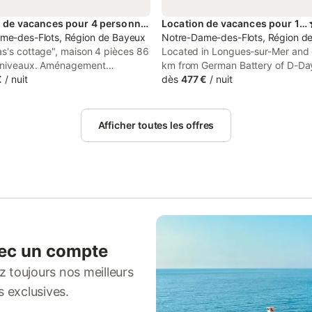
Location de vacances pour 4 personnes
Location de vacances pour 14 personnes
me-des-Flots, Région de Bayeux
Notre-Dame-des-Flots, Région d
as's cottage", maison 4 pièces 86
Located in Longues-sur-Mer and 
 niveaux. Aménagement
km from German Battery of D-Day
le et moderne: entrée.
€
/
nuit
des vagues provides accommoda
dès
477 €
/
nuit
lle à manger avec baie vitrée
garden views, free WiFi and free 
câblée) (écran plat), chaîne
parking. This recently renovated vi
 DVD. Sortie sur la terrasse.
located 7.9 km from D-Day Mus
Afficher toutes les offres
four, lave-vaisselle, 4 plaques à
8.
 grille-pain, bouilloire électrique,
es, cafetière électrique). WC
 l'étage supérieur: 1 chambre 11
1 grand-lit (140 cm, longueur 190
hambre 14 m2 avec 1 grand-lit
 longueur 200 cm). Douche, WC
hauffage électrique. Terrasse.
e terrasse. A disposition: lave-
ec un compte
aise haute pour enfant, lit bébé
 toujours nos meilleurs
 ans, sèche-cheveux. Internet
n WIFI, gratuit). Place de
s exclusives.
2 Voitures). Veuillez noter: