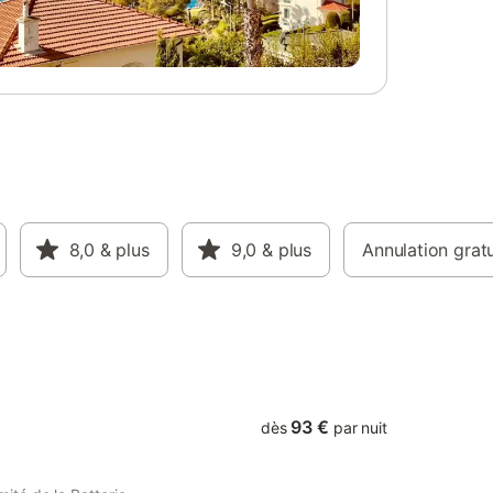
8,0
& plus
9,0
& plus
Annulation gratu
93 €
dès
par nuit