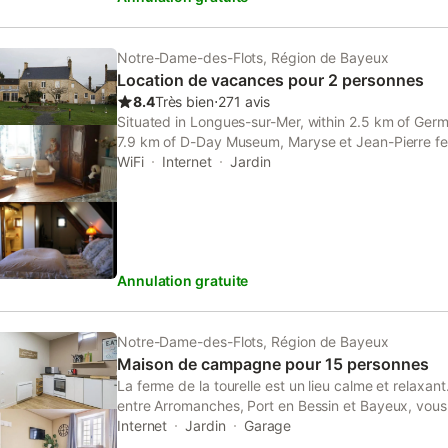
des pièces à vivre généreuses. La pièce de vie tra
la cuisine, donnent toutes les deux accès à une te
d’une cour intérieure gravillonnée préservant la tra
Notre-Dame-des-Flots, Région de Bayeux
Idéalement située sur le tracé de la voie cyclable l
Location de vacances pour 2 personnes
vagues permet également l’accès à plusieurs che
8.4
Très bien
⋅
271 avis
celui joignant le site des Batteries de Longues-sur
Situated in Longues-sur-Mer, within 2.5 km of Ger
marche). A mi-chemin entre le charme du port de p
7.9 km of D-Day Museum, Maryse et Jean-Pierre f
les vestiges du port artificiel d’Arromanches, le Gît
a garden and free WiFi as well as free private park
WiFi
Internet
Jardin
également à moins de 20 minutes en voiture de la
The property is around 8.
l’Ouest et de Ouist
Annulation gratuite
Notre-Dame-des-Flots, Région de Bayeux
Maison de campagne pour 15 personnes
La ferme de la tourelle est un lieu calme et relaxan
entre Arromanches, Port en Bessin et Bayeux, vou
d’endroits à visiter ! Découvrez des lieux emblémat
Internet
Jardin
Garage
débarquement, le cimetière américain et la Cathé