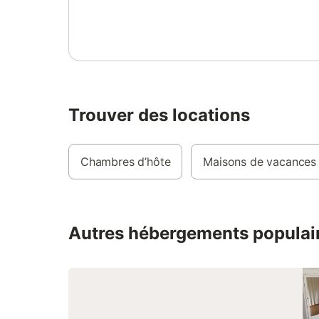
Se connecter ou s'inscrire
couverte. Meubles de terrasse, barbecue.
logement
A disposition: lave-linge, sèche-linge, fer à
fumée. An
repasser, chaise haute pour enfant, lit
IV du CGI
bébé. Internet (Connexion WIFI, gratuit).
Veuillez noter: maison non-fumeur.
Maximum 2 animaux/ chiens autorisés.
Trouver des locations
Chambres d’hôte
Maisons de vacances
Autres hébergements populai