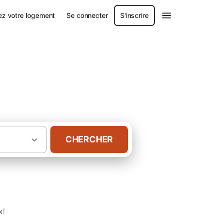
ez votre logement
Se connecter
S'inscrire
CHERCHER
·
·
ie
Calvados
Gîtes à Longues-sur-Mer
x!