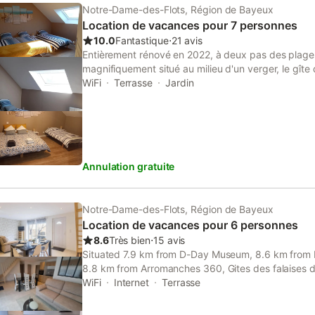
Notre-Dame-des-Flots, Région de Bayeux
Location de vacances pour 7 personnes
10.0
Fantastique
⋅
21 avis
Entièrement rénové en 2022, à deux pas des plag
magnifiquement situé au milieu d'un verger, le gîte
portes pour que vous puissiez profiter de toutes le
WiFi
Terrasse
Jardin
Normandie. Facilement accessible et proche de tou
Planet est l'endroit idéal pour se ressourcer en to
passionnés d'histoire ou tout simplement à la reche
pour les amoureux de la nature. Maison de 90 m² a
clos. Une terrasse en béton imprimé avec un salon d
Annulation gratuite
barbecue. Vous avez votre place de parking privé 
vous avez un toilette avec le lave main, une buand
sèche linge, une cuisine toute équipée ouverte sur un
a une première chambre avec un lit de 160x200, un
Notre-Dame-des-Flots, Région de Bayeux
meuble de rangement possédant plusieurs tiroirs p
Location de vacances pour 6 personnes
deuxième chambre possède deux lit simples de 9
8.6
Très bien
⋅
15 avis
jumeler à votre demande pour former un lit de 180x
Situated 7.9 km from D-Day Museum, 8.6 km from
90x190, des caissons de rangements ainsi qu'une
8.8 km from Arromanches 360, Gites des falaises
penderie. Les draps, serviettes de toilettes et torch
provides accommodation set in Longues-sur-Mer.
WiFi
Internet
Terrasse
Les lits sont fait à votre arrivé! La salle de bain 
rangement avec double vasque, une douche d