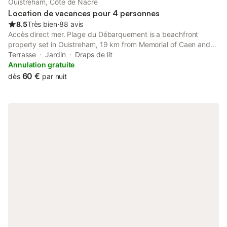
Ouistreham, Côte de Nacre
de bain et un téléviseur pour vos moments de détente. Un
Location de vacances pour 4 personnes
détecteur de fumée
8.5
Très bien
⋅
88 avis
Accès direct mer. Plage du Débarquement is a beachfront
property set in Ouistreham, 19 km from Memorial of Caen and
19 km from Mondevillage Shopping Centre.
Terrasse
Jardin
Draps de lit
Annulation gratuite
60 €
dès
par nuit