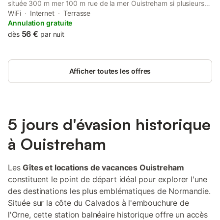
située 300 m mer 100 m rue de la mer Ouistreham si plusieurs
nuits location simple provides accommodation with balcony,
WiFi
Internet
Terrasse
around 500 metres from Riva-Bella Beach.
Annulation gratuite
56 €
dès
par nuit
Afficher toutes les offres
5 jours d'évasion historique
à Ouistreham
Les
Gîtes et locations de vacances Ouistreham
constituent le point de départ idéal pour explorer l'une
des destinations les plus emblématiques de Normandie.
Située sur la côte du Calvados à l'embouchure de
l'Orne, cette station balnéaire historique offre un accès