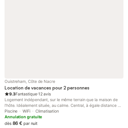
Ouistreham, Côte de Nacre
Location de vacances pour 2 personnes
9.3
Fantastique
⋅
12 avis
Logement indépendant, sur le même terrain que la maison de
l'hôte. Idéalement située, au calme. Central, à égale distance du
port (500m), de la mer ( 800 m), du bourg (800m) de la rue
Piscine
WiFi
Climatisation
commerçante (300m). A10 min a pieds de la magnifique plage
Annulation gratuite
de Ouistreham Riva-Bella et 500 m de la gare maritime pour
86 €
dès
par nuit