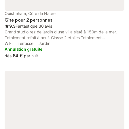
Ouistreham, Côte de Nacre
Gîte pour 2 personnes
9.3
Fantastique
⋅
30 avis
Grand studio rez de jardin d'une villa situé à 150m de la mer.
Totalement refait à neuf. Classé 2 étoiles Totalement
carrelé.Très équipé: réfrigérateur,cuisinière vitrocéram, micro-
WiFi
Terrasse
Jardin
ondes, cafetière, bouilloire, grille-pain etc... Lave-linge.
Annulation gratuite
Téléviseur écran plat 81cm Grande salle de douche Jardin
64 €
dès
par nuit
privatif avec salon de jardin et barbecue. place de parking Coin
détente et repas supplémentaire dans tonnelle aménagée.
Animaux de compagnie non autorises.