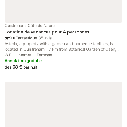
Ouistreham, Côte de Nacre
Location de vacances pour 4 personnes
9.0
Fantastique
⋅
35 avis
Asteria, a property with a garden and barbecue facilities, is
located in Ouistreham, 17 km from Botanical Garden of Caen, 18
km from Caen Station, as well as 19 km from Memorial of Caen.
WiFi
Internet
Terrasse
Annulation gratuite
68 €
dès
par nuit