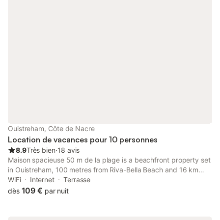
Ouistreham, Côte de Nacre
Location de vacances pour 10 personnes
8.9
Très bien
⋅
18 avis
Maison spacieuse 50 m de la plage is a beachfront property set
in Ouistreham, 100 metres from Riva-Bella Beach and 16 km
from Botanical Garden of Caen. Both free WiFi and parking on-
WiFi
Internet
Terrasse
site are available at the holiday home free of charge.
109 €
dès
par nuit