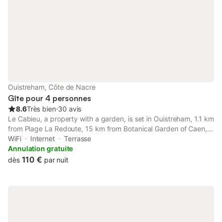
Caen fondé vers 1060 par Guillaume le Conquérant. Vous
apprécierez le parking privé qui vous évitera la recherche de
place en période estivale et les week-ends.
Ouistreham, Côte de Nacre
Gîte pour 4 personnes
8.6
Très bien
⋅
30 avis
Le Cabieu, a property with a garden, is set in Ouistreham, 1.1 km
from Plage La Redoute, 15 km from Botanical Garden of Caen,
as well as 16 km from Caen Station.
WiFi
Internet
Terrasse
Annulation gratuite
110 €
dès
par nuit