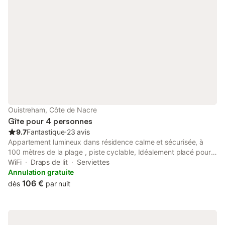
Ouistreham, Côte de Nacre
Gîte pour 4 personnes
9.7
Fantastique
⋅
23 avis
Appartement lumineux dans résidence calme et sécurisée, à
100 mètres de la plage , piste cyclable, Idéalement placé pour
de belles balades le long de la plage et le soir pour admirer de
WiFi
Draps de lit
Serviettes
beaux coucher du soleil...
Annulation gratuite
106 €
dès
par nuit