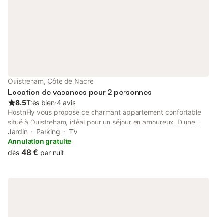
Ouistreham, Côte de Nacre
Location de vacances pour 2 personnes
8.5
Très bien
⋅
4 avis
HostnFly vous propose ce charmant appartement confortable
situé à Ouistreham, idéal pour un séjour en amoureux. D'une
superficie de 16 mètres carrés, il comprend une chambre avec
Jardin
Parking
TV
plusieurs rangements. Passez un bon séjour ! ## Logement
Annulation gratuite
Situé à proximité de la plage, ce bel appartement comprend : -
48 €
dès
par nuit
Une cuisine entièrement équipée ; - Une salle de douche
fonctionnelle ; - Un espace repas avec une table et deux
chaises ; - Et un salon confortable avec un canapé convertible
pour vous détendre après une journée de balade. Vous
apprécierez particulièrement sa praticité et sa fraîcheur ainsi
que sa proximité avec plusieurs plages. Tout ce dont vous avez