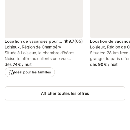
Location de vacances pour 2 personnes
9.7
(
65
)
Loisieux, Région de Chambéry
Loisieux, Région de
Située à Loisieux, la chambre d'hôtes
Situated 28 km from
Noisette offre aux clients une vue
grange du paris off
magnifique sur les Alpes. La propriété de
dès
74 €
/
nuit
with a terrace. The p
dès
90 €
/
nuit
15 m² se compose d'une cuisine, d'une
km from Fountain of 
Idéal pour les familles
chambre et d'une salle de bain, pouvant
from Bourget Lake a
accueillir jusqu'à 2 personnes. Les
Abbaye d'Hautecomb
équipements supplémentaires incluent le
Wi-Fi, et une chaise haute est également
Afficher toutes les offres
disponible sur demande. Cet
hébergement ne dispose pas de
climatisation. Le petit-déjeuner est inclus
dans la prestation. La cuisine est
partagée. CHAMBRE D'HÔTES La Grange
Connectez-vous et économisez
du Paris propose trois chambres d'hôtes
Se connecter