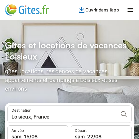
Ouvrir dans l’app
Gîtes et locations de vacances
Loisieux
gîtes, locations, résidences de vacances,
appartements et campings à Loisieux et ses
environs
Destination
Loisieux, France
Arrivée
Départ
sam. 15/08
sam. 22/08