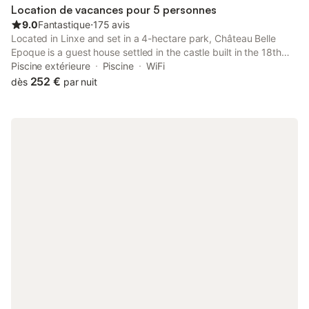
Location de vacances pour 5 personnes
9.0
Fantastique
⋅
175 avis
Located in Linxe and set in a 4-hectare park, Château Belle
Epoque is a guest house settled in the castle built in the 18th
century. It offers a heated, outdoor swimming pool and you can
Piscine extérieure
Piscine
WiFi
borrow rackets to play tennis on site.
252 €
dès
par nuit