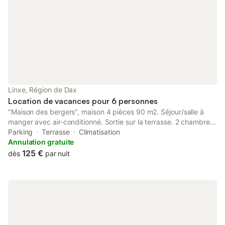
Linxe, Région de Dax
Location de vacances pour 6 personnes
"Maison des bergers", maison 4 pièces 90 m2. Séjour/salle à
manger avec air-conditionné. Sortie sur la terrasse. 2 chambres,
chaque chambre avec: 1 grand-lit (140 cm, longueur 190 cm). 1
Parking
Terrasse
Climatisation
chambre avec 2 lits (90 cm, longueur 190 cm). Cuisine (four,
Annulation gratuite
lave-vaisselle, 3 plaques à induction, grille-pain, bouilloire
125 €
dès
par nuit
électrique, micro-ondes, cafetière électrique). Sortie sur le
jardin. Douche, WC séparé. Chauffage au gaz. A disposition:
lave-linge. Veuillez noter: maximum 2 animaux/ chiens autorisés.
Détecteur de fumée. Annonce d'un particulier (art 155, IV du
CGI).