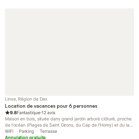
Linxe, Région de Dax
Location de vacances pour 6 personnes
9.8
Fantastique
⋅
12 avis
Maison en bois, située dans grand jardin arboré clôturé, proche
de l'océan (Plages de Saint Girons, du Cap de l'Homy) et du lac
Léon (15 minutes en voiture). Nichée au cœur de la forêt
WiFi
Parking
Terrasse
landaise, de nombreux sentiers de promenade entourent la
Annulation gratuite