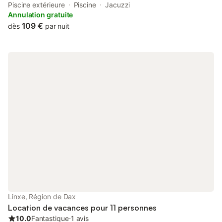
terrace, around 32 km from Dax Train Station. Located 33 km
Piscine extérieure
Piscine
Jacuzzi
from Sainte-Marie Cathedral, the property offers a garden.
Annulation gratuite
109 €
dès
par nuit
Linxe, Région de Dax
Location de vacances pour 11 personnes
10.0
Fantastique
⋅
1 avis