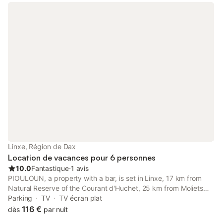
jardin à votre disposition avec une terrasse de 25 m², une
grande table pour 12 et 4 bains de soleil en période estivale.
Maison toute équipée avec un espace buanderie. Terrain de
pétanque et table de ping-pong. Dans un lotissement au calme
et à proximité des commerces ( Leclerc, boulangerie, pizzeria).
A 10 km seulement de la plage et 8 km du lac de Léon.
Aménagée et équipée pour passer un séjour agréable. Draps et
serviettes en Supplément
Linxe, Région de Dax
Location de vacances pour 6 personnes
10.0
Fantastique
⋅
1 avis
PIOULOUN, a property with a bar, is set in Linxe, 17 km from
Natural Reserve of the Courant d'Huchet, 25 km from Moliets
Golf Course, as well as 43 km from Seignosse Golf Course.
Parking
TV
TV écran plat
116 €
dès
par nuit