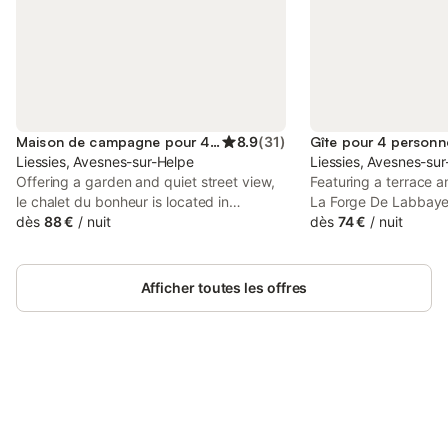
Maison de campagne pour 4 personnes
8.9
(
31
)
Gîte pour 4 personn
Liessies, Avesnes-sur-Helpe
Liessies, Avesnes-su
Offering a garden and quiet street view,
Featuring a terrace a
le chalet du bonheur is located in
La Forge De Labbaye 
Liessies, 50 km from Charleroi Expo and
dès
88 €
/
nuit
situated in a historic 
dès
74 €
/
nuit
11 km from MusVerre. Private parking is
43 km from Matisse 
available on site at this recently
shared kitchen, this 
renovated property.
provides guests with
Afficher toutes les offres
Connectez-vous et économisez
Se connecter
jusqu'à 10% sur nos logements.