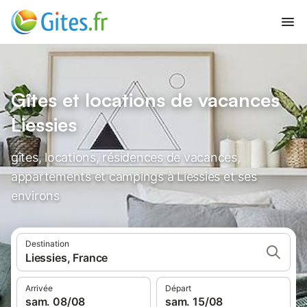
Gîtes et locations de vacances
Liessies
gîtes, locations, résidences de vacances,
appartements et campings à Liessies et ses
environs
Destination
Liessies, France
Arrivée
Départ
sam. 08/08
sam. 15/08