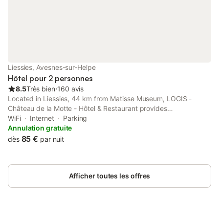
Liessies, Avesnes-sur-Helpe
Hôtel pour 2 personnes
8.5
Très bien
⋅
160 avis
Located in Liessies, 44 km from Matisse Museum, LOGIS -
Château de la Motte - Hôtel & Restaurant provides
accommodation with a garden, free private parking, a shared
WiFi
Internet
Parking
lounge and a terrace.
Annulation gratuite
85 €
dès
par nuit
Afficher toutes les offres