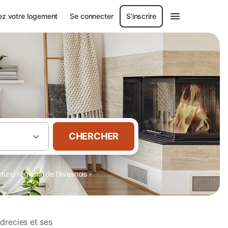
ez votre logement
Se connecter
S'inscrire
CHERCHER
·
turel régional de l'Avesnois
drecies et ses