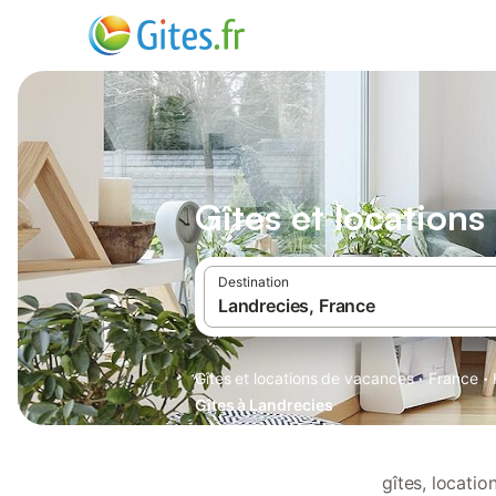
Gîtes et location
Destination
·
·
Gîtes et locations de vacances
France
Gîtes à Landrecies
gîtes, locati