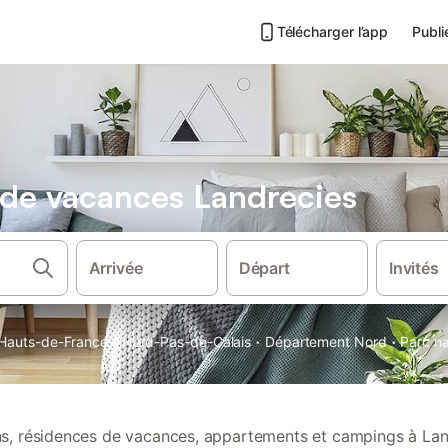
Télécharger l’app
Publi
s de vacances Landrecies
Arrivée
Départ
Invités
·
·
·
Hauts-de-France
Nord-Pas-de-Calais
Département Nord
Parc na
ons, résidences de vacances, appartements et campings à Lan