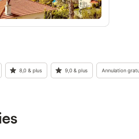
8,0
& plus
9,0
& plus
Annulation gratu
ies