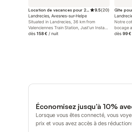
Location de vacances pour 2 personnes
9.5
(
20
)
Gîte pou
Landrecies, Avesnes-sur-Helpe
Landreci
Situated in Landrecies, 36 km from
Notre cot
Valenciennes Train Station, Just'un Instant
bocage av
offers accommodation with a hot tub and
dès
158 €
/
nuit
Mormal, c
dès
99 €
spa facilities. This property offers access
☀️ 🌳 En 
to a terrace and free private parking.
peut accu
accès PM
en plus t
passer un
autonome
Un lit d
convertib
de bain 
dans sal
équipée à 
, micro-o
Économisez jusqu’à 10% av
(assiette
Lorsque vous êtes connecté, vous voyez
côté exté
vous 3 pl
prix et vous avez accès à des réduction
vous sédu