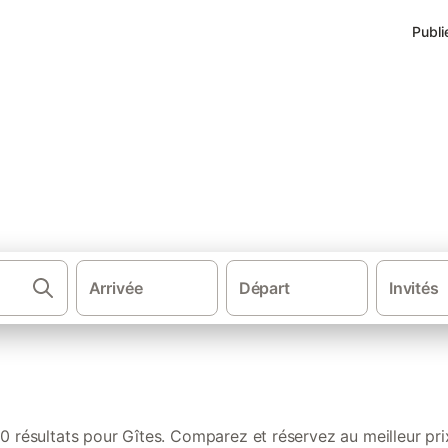
Publi
s de vacances à Les Assions
Arrivée
Départ
Invités
·
·
·
·
e vacances
France
Sud de la France
Auvergne-Rhône-Alpes
Rhô
0 résultats pour Gîtes. Comparez et réservez au meilleur pri