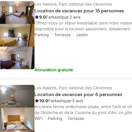
Les Assions, Parc national des Cévennes
Location de vacances pour 16 personnes
9.0
Fantastique
⋅
2 avis
Offrez-vous un séjour inoubliable dans notre mais
disponible pour la location saisonnière. Idéalement 
offrira le confort nécessaire pour des vacances réus
Parking
Terrasse
Jardin
amis. La maison, datant du 19ème siècle, est en co
conservant son caractère authentique. Elle dispos
spacieuses dont deux avec un lit double 160, deux 
avec 3 lits simples et un clic-clac, pouvant accueill
d'une cuisine équipée, d'un salon avec cheminée, et
Annulation gratuite
Maximum 12 adultes. Située à proximité de nombreux
maison est le point de départ idéal pour découvrir 
amateurs de randonnées, de visites culturelles ou d
votre bonheur dans les environs. La maison se trou
Les Assions, Parc national des Cévennes
min de la ville des Vans. Les draps ne sont pas fou
Location de vacances pour 6 personnes
supplémentaires est possible sur demande et payabl
10.0
Fantastique
⋅
3 avis
Ancienne ferme ardéchoise située, entre forêt et ol
de l'Ardèche et de la Caverne du pont d'Arc ce gît
fermé) présente tout le confort en pleine nature. I
WiFi
Parking
Terrasse
terrasse sans aucun vis à vis avec vue imprenable s
Barre. Avec accès presque plain pied depuis le ga