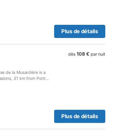
les pique-niques
Plus de détails
108 €
dès
par nuit
Mas de la Musardière is a
Assions, 31 km from Pont
e private parking and free
Plus de détails