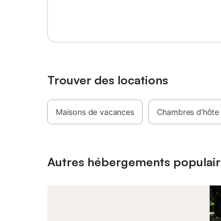
Se connecter ou s'inscrire
disposition pour explorer la région. Des
en famill
jouets et livres partagés sont disponibles
pour les enfants, et les transports en
commun sont accessibles à proximité.
Veuillez noter que les événements ne sont
pas autorisés sur la propriété.
Trouver des locations
Maisons de vacances
Chambres d’hôte
Autres hébergements populair