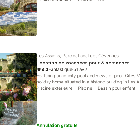
Gorges du Chassezac pour le canoë, l'escalade et 
free private parking.
pittoresques. Ce mas
Les Assions, Parc national des Cévennes
Location de vacances pour 3 personnes
9.3
Fantastique
⋅
51 avis
Featuring an infinity pool and views of pool, Gîtes 
holiday home situated in a historic building in Les 
d'Arc. This property offers access to a terrace, fre
Piscine extérieure
Piscine
Bassin pour enfant
WiFi.
Annulation gratuite