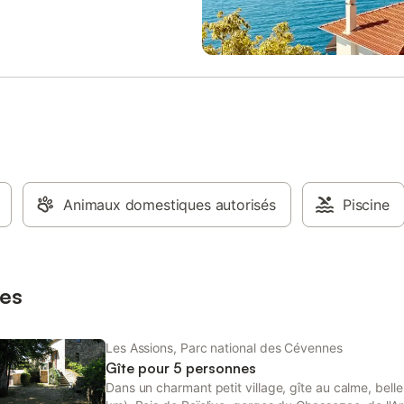
e ou entre amis.
ses commerces, 3 km du bois de 
de Mazet-Plage et ses falaises, le
départ de la maison par sentier d
randonnée. Centre de loisirs, ca
à 500 m de la maison, plage et ri
moins de 200 m du Mas, à proxim
Grotte Chauvet (Vallon-Pont-d'Ar
villages authentiques (Balazuc, 
…), du Mont Lozère et de ses lac
Possibilité de se rendre à moins 
heures à Montpellier et de ses pl
Animaux domestiques autorisés
bord de Méditerranée. Linge de 
Piscine
fourni (draps + serviettes de dou
Possibilité de ménage fin de séjo
es
Les Assions, Parc national des Cévennes
Gîte pour 5 personnes
Dans un charmant petit village, gîte au calme, bell