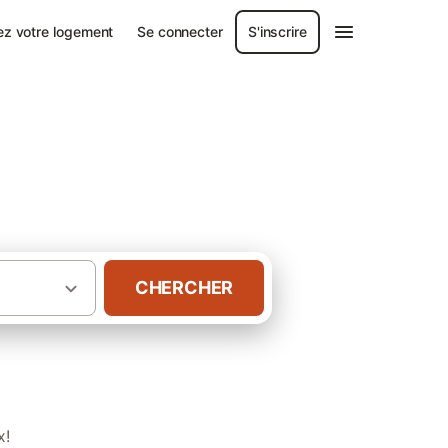
ez votre logement
Se connecter
S'inscrire
CHERCHER
·
·
ne-Alpes
Ardèche
Gîtes à Les Assions
x!