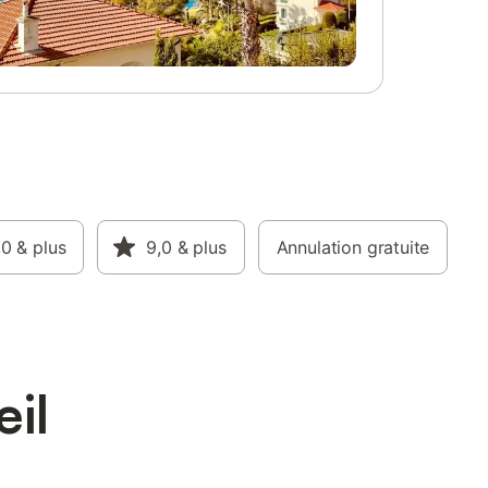
e Parc
avec une fenêtre second jour donnant sur
e massif
le salon (1 lit 2 personnes en 140x190 cm).
evard à
Terrasse. Parking public à 50 mètre du
éraires
gîte. Gîte de bon confort au coeur du
5km. Plan
village du Verneil dans la vallée des Huiles
gny à
au coeur de la Combe de Savoie entre
proximité
Chambéry et Altberville. Situation
 vers des
privilégiée entre les vallées de la
 de
Maurienne et le Massif des Belledonne.
TT et
Nombreux sentiers de randonnée et de
rivilégiée
VTT à proximité du gîte. L'été, baignade
a région :
,0
& plus
au lac de Carouge à 26 km ou première
9,0
& plus
Annulation gratuite
 et
plage du lac du Bourget à 48 km.
médiévale
Nombreuses stations aux alentours : Le
lier les
Collet d'Allevard à 23 km, les Sept Laux à
42km, les Aillons-Margeriaz à 55km.
Commerces et services à Mon
eil