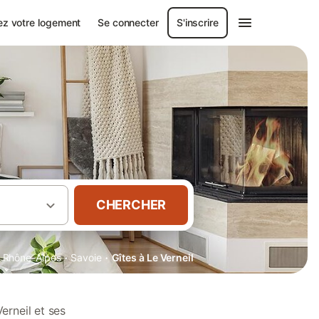
ez votre logement
Se connecter
S'inscrire
CHERCHER
·
·
Rhône-Alpes
Savoie
Gîtes à Le Verneil
erneil et ses