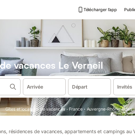
Télécharger l’app
Publi
 de vacances Le Verneil
Arrivée
Départ
Invités
·
·
·
Gîtes et locations de vacances
France
Auvergne-Rhône-Alpes
ions, résidences de vacances, appartements et campings au V