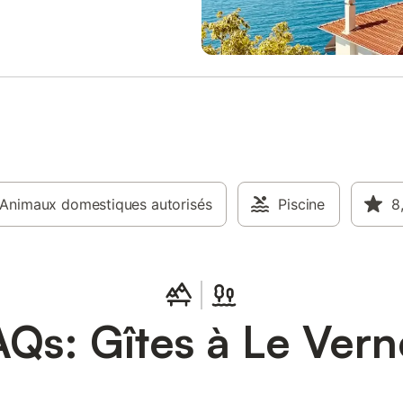
errasse avec coin détente et
petite vallée du Val Gelon, entre l
epas disposant d'une belle vue
Naturel Régional des Bauges et l
llée. Environnement calme et de
de Belledonne. Ski Le Collet d'All
Gîte de bon confort au coeur du
25km. Pistes de ski de fond + itin
u Verneil dans la vallée des Huiles
raquettes au Bourget en Huile à 
 de la Combe de Savoie entre
d'eau aménagé à St Pierre d'Albi
et Altberville. Situation
17km. Promenades et sentiers à 
e entre les vallées de la
du gite. Randonnées d'exception
 et le Massif des Belledonne.
lacs de montagne dans le massif
 sentiers de randonnée et de
Belledonne. Nombreux circuits V
ximité du gîte. L'été, baignade
itinéraires pour cyclos. Situation p
e Carouge à 26 km ou première
Animaux domestiques autorisés
pour rayonner en étoile et visiter l
Piscine
8
 lac du Bourget à 48 km.
Chambéry et Annecy, villes "d'Art
es stations aux alentours : Le
d'Histoire", Albertville et la cité 
Allevard à 23 km, les Sept Laux à
de Conflans, Chamonix... sans oub
s Aillons-Margeriaz à 55km.
nombreuses caves av
s et services à Mon
Qs: Gîtes à Le Vern