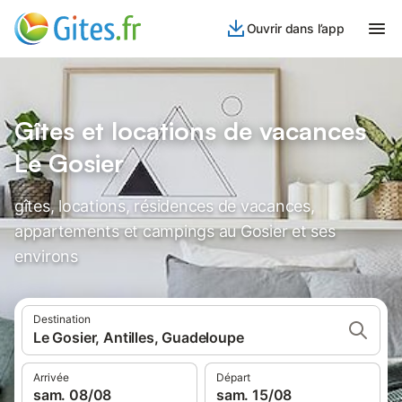
Ouvrir dans l’app
Gîtes et locations de vacances
Le Gosier
gîtes, locations, résidences de vacances,
appartements et campings au Gosier et ses
environs
Destination
Le Gosier, Antilles, Guadeloupe
Arrivée
Départ
sam. 08/08
sam. 15/08