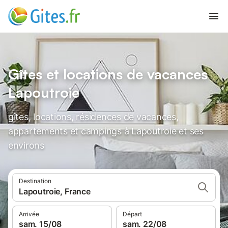
Gîtes et locations de vacances
Lapoutroie
gîtes, locations, résidences de vacances,
appartements et campings à Lapoutroie et ses
environs
Destination
Lapoutroie, France
Arrivée
Départ
sam. 15/08
sam. 22/08