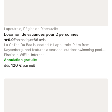
Lapoutroie, Région de Ribeauvillé
Location de vacances pour 2 personnes
9.0
Fantastique
⋅
86 avis
La Colline Du Baa is located in Lapoutroie, 9 km from
Kayserberg, and features a seasonal outdoor swimming pool.
Featuring a 24-hour front desk, this property also provides
Piscine
WiFi
Internet
guests with a sun terrace. Free WiFi is at guests' disposal.
Annulation gratuite
120 €
dès
par nuit