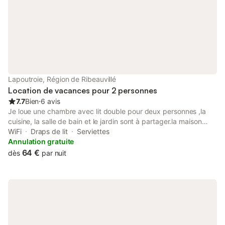
Lapoutroie, Région de Ribeauvillé
Location de vacances pour 2 personnes
7.7
Bien
⋅
6 avis
Je loue une chambre avec lit double pour deux personnes ,la
cuisine, la salle de bain et le jardin sont à partager.la maison
viens d être renoveé il y a encore des finitions a terminer,ainsi
WiFi
Draps de lit
Serviettes
les personnes ayant besoin de luxe et de confort je vous
Annulation gratuite
conseille le gite de mon voisin . Vaches,chevres,cigognes (selon
64 €
dès
par nuit
la saison)coqs et cloches de l église font parti de mes voisins...
je parle allemand et un peu anglais je suis un amateur de
randonneés et je peux vous guider dans vos choix de balades
en montagne. A bientôt