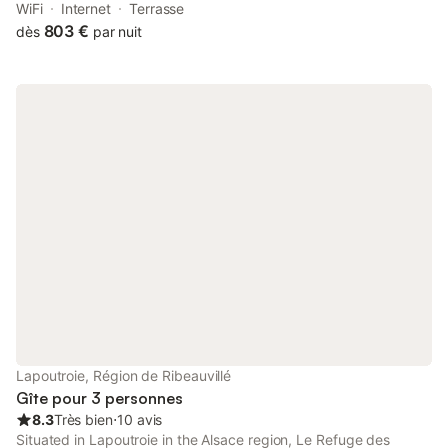
where guests can make the most of its spa and wellness centre
WiFi
Internet
Terrasse
and garden.
803 €
dès
par nuit
Lapoutroie, Région de Ribeauvillé
Gîte pour 3 personnes
8.3
Très bien
⋅
10 avis
Situated in Lapoutroie in the Alsace region, Le Refuge des