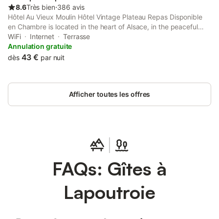
8.6
Très bien
⋅
386 avis
Hôtel Au Vieux Moulin Hôtel Vintage Plateau Repas Disponible
en Chambre is located in the heart of Alsace, in the peaceful
town of Lapoutroie. Its rooms have bath or shower, flat-screen
WiFi
Internet
Terrasse
TV and free fiber Wi-Fi internet access.
Annulation gratuite
43 €
dès
par nuit
Afficher toutes les offres
FAQs: Gîtes à
Lapoutroie