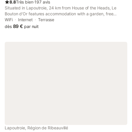
8.8
Très bien
⋅
197 avis
Situated in Lapoutroie, 24 km from House of the Heads, Le
Bouton d'Or features accommodation with a garden, free
private parking, a terrace and a restaurant. This 2-star hotel
WiFi
Internet
Terrasse
features free WiFi and a bar.
89 €
dès
par nuit
Lapoutroie, Région de Ribeauvillé