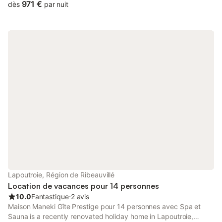
throughout the property, the non-smoking apartment has a...
971 €
dès
par nuit
Lapoutroie, Région de Ribeauvillé
Location de vacances pour 14 personnes
10.0
Fantastique
⋅
2 avis
Maison Maneki Gîte Prestige pour 14 personnes avec Spa et
Sauna is a recently renovated holiday home in Lapoutroie,