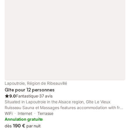
Lapoutroie, Région de Ribeauvillé
Gîte pour 12 personnes
9.0
Fantastique
⋅
37 avis
Situated in Lapoutroie in the Alsace region, Gîte Le Vieux
Ruisseau Sauna et Massages features accommodation with free
WiFi and free private parking, as well as access to a sauna. This
WiFi
Internet
Terrasse
4-star apartment offers a garden.
Annulation gratuite
190 €
dès
par nuit