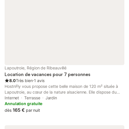
un supplément. Chauffage disponible pour un supplément en
période hivernale.
Lapoutroie, Région de Ribeauvillé
Location de vacances pour 7 personnes
8.0
Très bien
⋅
1 avis
HostnFly vous propose cette belle maison de 120 m² située à
Lapoutroie, au cœur de la nature alsacienne. Elle dispose du
wifi, d’un parking privé et peut accueillir jusqu’à 8 voyageurs
Internet
Terrasse
Jardin
dans le plus grand confort. Parfaite pour un séjour convivial
Annulation gratuite
entre amis ou en famille. Très bon séjour ! ## Logement Cette
165 €
dès
par nuit
belle maison à Lapoutroie est idéale pour un séjour en famille ou
entre amis. Avec ses 120 m², elle peut accueillir confortablement
jusqu’à 7 voyageurs et offre un cadre agréable pour profiter de