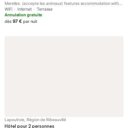
Merelles. (accepte les animaux) features accommodation with
free WiFi and free private parking. Set 23 km from Saint-Martin
WiFi
Internet
Terrasse
Collegiate Church, the property provides a garden.
Annulation gratuite
97 €
dès
par nuit
Lapoutroie, Région de Ribeauvillé
Hôtel pour 2 personnes