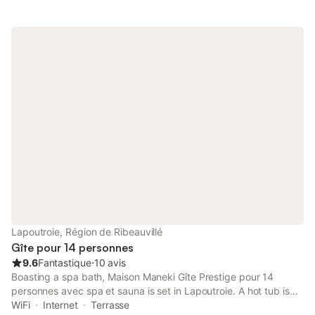
Lapoutroie, Région de Ribeauvillé
Gîte pour 14 personnes
9.6
Fantastique
⋅
10 avis
Boasting a spa bath, Maison Maneki Gîte Prestige pour 14
personnes avec spa et sauna is set in Lapoutroie. A hot tub is
available for guests, along with spa facilities. Offering free WiFi
WiFi
Internet
Terrasse