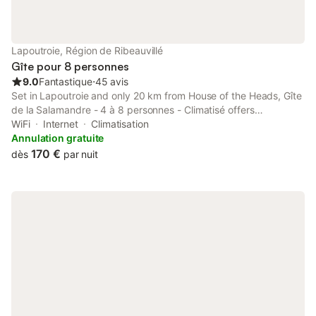
auberges ... Villages et vignoble alsacien, Marchés de Noël :
Kaysersberg (a 10 minutes ), Riquewihr, Ribeauvillé, Colmar(a 20
minutes), Eguisheim Strasbourg (a 60 minutes)... Europa-park a
60 minutes musée du Linge (1914-18) et nombreux sites
Lapoutroie, Région de Ribeauvillé
historiques tous a moins de 60 minutes. L'idéal
Gîte pour 8 personnes
9.0
Fantastique
⋅
45 avis
Set in Lapoutroie and only 20 km from House of the Heads, Gîte
de la Salamandre - 4 à 8 personnes - Climatisé offers
accommodation with garden views, free WiFi and free private
WiFi
Internet
Climatisation
parking.
Annulation gratuite
170 €
dès
par nuit