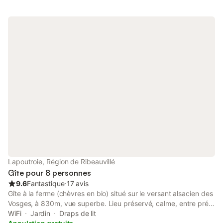
Lapoutroie, Région de Ribeauvillé
Gîte pour 8 personnes
9.6
Fantastique
⋅
17 avis
Gîte à la ferme (chèvres en bio) situé sur le versant alsacien des
Vosges, à 830m, vue superbe. Lieu préservé, calme, entre prés
et bois, qui satisfera les amoureux de nature et de solitude. Mais
WiFi
Jardin
Draps de lit