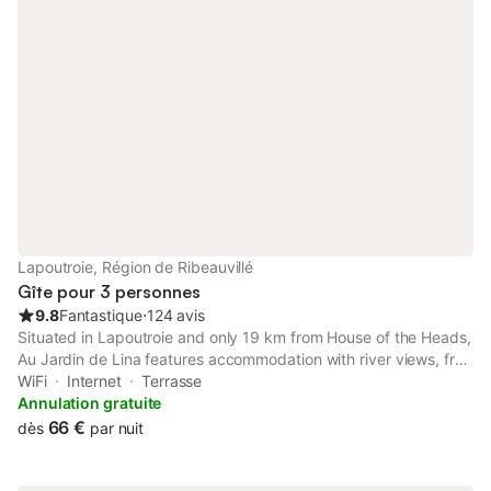
Lapoutroie, Région de Ribeauvillé
Gîte pour 3 personnes
9.8
Fantastique
⋅
124 avis
Situated in Lapoutroie and only 19 km from House of the Heads,
Au Jardin de Lina features accommodation with river views, free
WiFi and free private parking. The property has garden and city
WiFi
Internet
Terrasse
views, and is 20 km from Saint-Martin Collegiate Church.
Annulation gratuite
66 €
dès
par nuit