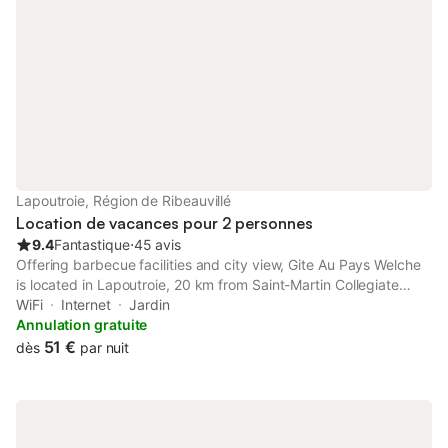
Lapoutroie, Région de Ribeauvillé
Location de vacances pour 2 personnes
9.4
Fantastique
⋅
45 avis
Offering barbecue facilities and city view, Gite Au Pays Welche
is located in Lapoutroie, 20 km from Saint-Martin Collegiate
Church and 20 km from Colmar Expo. The property features
WiFi
Internet
Jardin
mountain and garden views, and is 20 km from House of the
Annulation gratuite
Heads.
51 €
dès
par nuit