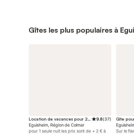
Gîtes les plus populaires à Eg
Location de vacances pour 2 personnes
9.8
(
37
)
Gîte pou
Eguisheim, Région de Colmar
Eguishei
pour 1 seule nuit les prix sont de + 2 € à
Sur le fl