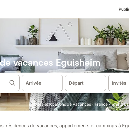
Publi
s de vacances Eguisheim
Arrivée
Départ
Invités
·
·
Gîtes et locations de vacances
France
Grand Es
ons, résidences de vacances, appartements et campings à Eg