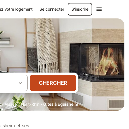
ez votre logement
Se connecter
S'inscrire
CHERCHER
·
·
·
t
Alsace
Haut-Rhin
Gîtes à Eguisheim
uisheim et ses