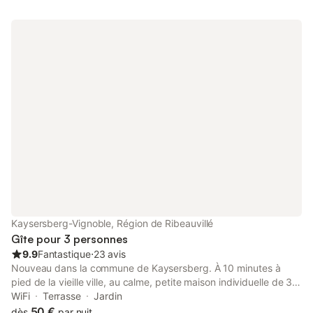
Kaysersberg-Vignoble, Région de Ribeauvillé
Gîte pour 3 personnes
9.9
Fantastique
⋅
23 avis
Nouveau dans la commune de Kaysersberg. À 10 minutes à
pied de la vieille ville, au calme, petite maison individuelle de 32
m² meublée tout confort ***. Dès l'entrée, la grande terrasse
WiFi
Terrasse
Jardin
donne le ton, vue sur le jardin et la forêt. Les détails, l'ambiance
50 €
dès
par nuit