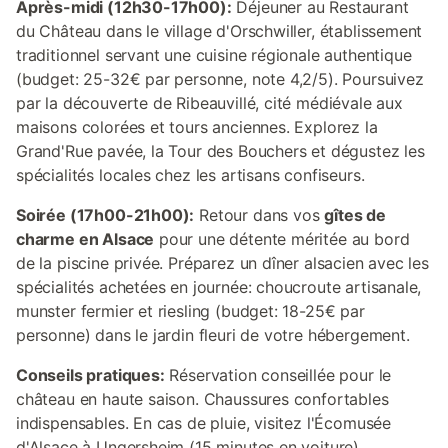
Après-midi (12h30-17h00):
Déjeuner au Restaurant
du Château dans le village d'Orschwiller, établissement
traditionnel servant une cuisine régionale authentique
(budget: 25-32€ par personne, note 4,2/5). Poursuivez
par la découverte de Ribeauvillé, cité médiévale aux
maisons colorées et tours anciennes. Explorez la
Grand'Rue pavée, la Tour des Bouchers et dégustez les
spécialités locales chez les artisans confiseurs.
Soirée (17h00-21h00):
Retour dans vos
gîtes de
charme en Alsace
pour une détente méritée au bord
de la piscine privée. Préparez un dîner alsacien avec les
spécialités achetées en journée: choucroute artisanale,
munster fermier et riesling (budget: 18-25€ par
personne) dans le jardin fleuri de votre hébergement.
Conseils pratiques:
Réservation conseillée pour le
château en haute saison. Chaussures confortables
indispensables. En cas de pluie, visitez l'Écomusée
d'Alsace à Ungersheim (15 minutes en voiture).