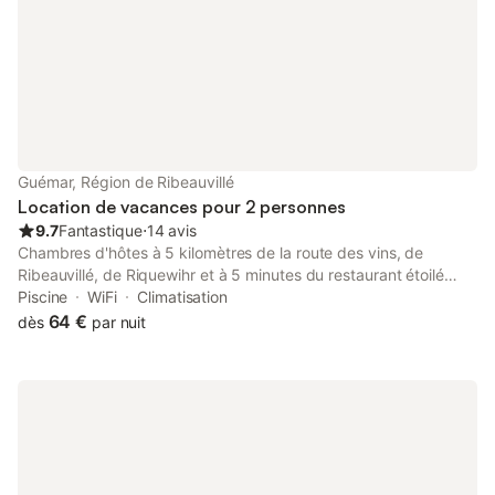
Guémar, Région de Ribeauvillé
Location de vacances pour 2 personnes
9.7
Fantastique
⋅
14 avis
Chambres d'hôtes à 5 kilomètres de la route des vins, de
Ribeauvillé, de Riquewihr et à 5 minutes du restaurant étoilé
"l'Auberge de l’Ill***", Ursula vous accueille dans une grande et
Piscine
WiFi
Climatisation
magnifique villa. Deux chambres d’hôtes tout confort, une salle
64 €
dès
par nuit
de bains superbe, un espace zen dans un parc boisé …
Bienvenue chez nous ! Elle vous propose deux chambres
rénovées et tout confort : magnifique salle de bains, linge fourni,
WiFi gratuit, parking privé, accès à la piscine. Le petit déjeuner
est servi dans le salon ou l’été, dans le grand jardin arboré au
bord de la piscine.