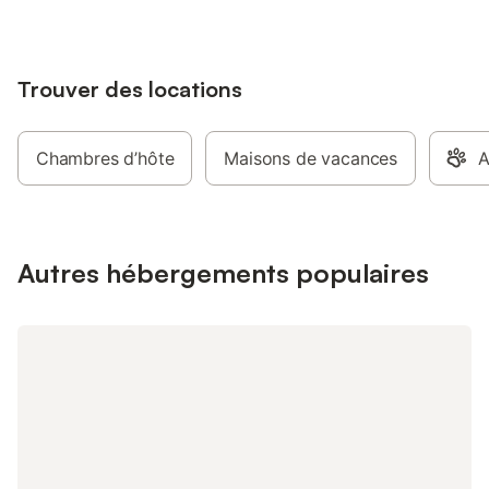
(chauffage central g
Les lits sont faits à l'
ménage est possible 
Trouver des locations
demande.
Chambres d’hôte
Maisons de vacances
A
Autres hébergements populaires