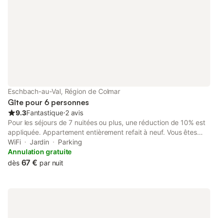
Eschbach-au-Val, Région de Colmar
Gîte pour 6 personnes
9.3
Fantastique
⋅
2 avis
Pour les séjours de 7 nuitées ou plus, une réduction de 10% est
appliquée. Appartement entièrement refait à neuf. Vous êtes
dans un village calme, vous n'êtes pas au bord de la route. Les
WiFi
Jardin
Parking
commerces de Munster (Super U, …) sont à 3 minutes en
Annulation gratuite
voiture. Vous êtes au centre du massif vosgien avec de
67 €
dès
par nuit
nombreuses possibilités de randonner, à 15 min en voiture de la
ville de Colmar avec son centre historique et ses musées
(Unterlinden, Bartholdi). De 15 à 30 min de la plaine d'Alsace
avec ses villages (pour certains sur la route des vins d'Alsace) et
châteaux médiévaux. Le tarif est de 80€ / nuitée en temps