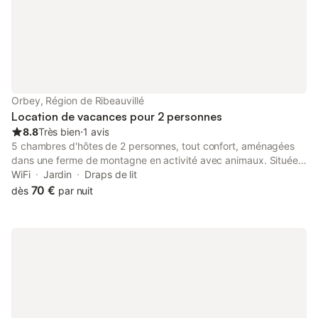
Orbey, Région de Ribeauvillé
Location de vacances pour 2 personnes
8.8
Très bien
⋅
1 avis
5 chambres d'hôtes de 2 personnes, tout confort, aménagées
dans une ferme de montagne en activité avec animaux. Situées
sur un plateau à 600 mètres d'altitude dominant la Vallée
WiFi
Jardin
Draps de lit
d'Orbey et à 1 km du centre du village (accessible en voiture).
70 €
dès
par nuit
Site calme et agréable. Salon de jardin à disposition. Cuisine
commune à disposition pour le midi et/ou soir . Coin salon avec
TV commun . WIFI gratuit dans la salle commune . Circuits de
randonnées et VTT à proximité. À 10 km de la Route des Vins,
de Kaysersberg et de la Route des Crêtes, 20 KM de Colmar.