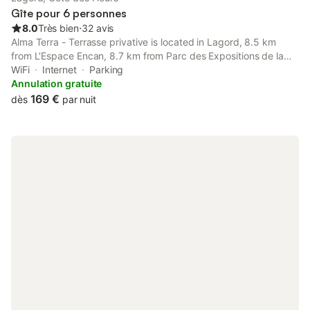
Gîte pour 6 personnes
8.0
Très bien
⋅
32 avis
Alma Terra - Terrasse privative is located in Lagord, 8.5 km
from L'Espace Encan, 8.7 km from Parc des Expositions de la
Rochelle, and 4.2 km from La Rochelle Grosse Horloge.
WiFi
Internet
Parking
Annulation gratuite
169 €
dès
par nuit