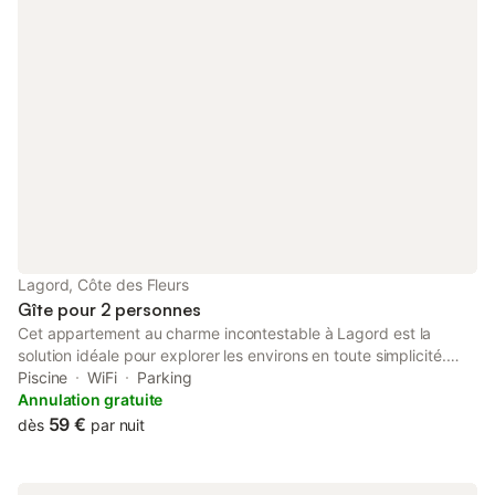
Lagord, Côte des Fleurs
Gîte pour 2 personnes
Cet appartement au charme incontestable à Lagord est la
solution idéale pour explorer les environs en toute simplicité.
Grâce au parking de l'hébergement, vous pourrez aisément
Piscine
WiFi
Parking
faire le trajet de 7 minutes jusqu'à Vieux Port ou de 7 minutes
Annulation gratuite
jusqu'à Baie de Biscaye. De retour de votre passionnant périple,
59 €
dès
par nuit
offrez-vous une pause bien méritée au bord d'une piscine
collective et rejoignez un balcon pour siroter un cocktail en
toute tranquillité. Une fois rentré de vos explorations, profitez