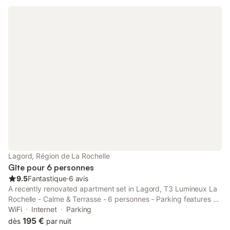
Lagord, Région de La Rochelle
Gîte pour 6 personnes
9.5
Fantastique
⋅
6 avis
A recently renovated apartment set in Lagord, T3 Lumineux La
Rochelle - Calme & Terrasse - 6 personnes - Parking features a
garden. This apartment offers free private parking, bicycle
WiFi
Internet
Parking
parking and free WiFi.
195 €
dès
par nuit