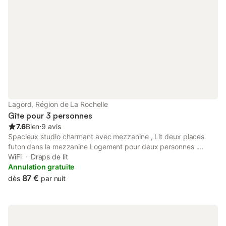
Lagord, Région de La Rochelle
Gîte pour 3 personnes
7.6
Bien
⋅
9 avis
Spacieux studio charmant avec mezzanine , Lit deux places
futon dans la mezzanine Logement pour deux personnes .
Attention lit futon !!!ne convient pas à tous le. monde. Salle de
WiFi
Draps de lit
bain et toilette séparées. Petite kitchenette tout équipée avec
Annulation gratuite
micro onde , four et plaque électrique, grille pain , bouilloire ,
87 €
dès
par nuit
machine a café .Le charme de ce studio vous séduira .
Idéalement situé à Lagord , il est proche des commerces et a 10
mn du centre ville de La Rochelle .