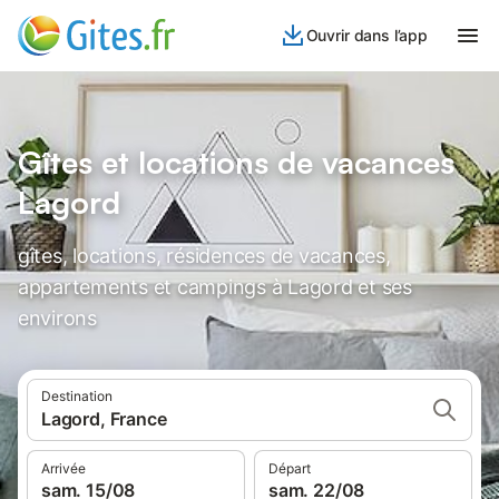
Ouvrir dans l’app
Gîtes et locations de vacances
Lagord
gîtes, locations, résidences de vacances,
appartements et campings à Lagord et ses
environs
Destination
Lagord, France
Arrivée
Départ
sam. 15/08
sam. 22/08