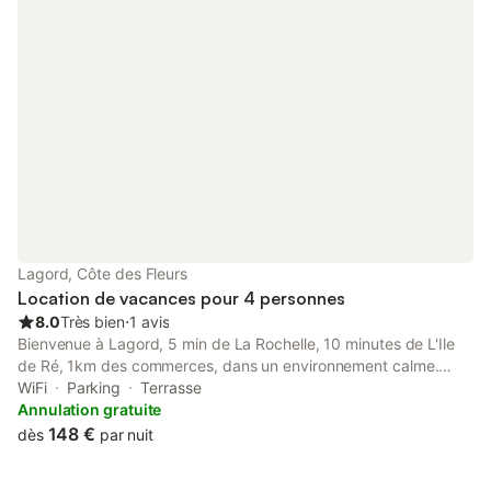
Lagord, Côte des Fleurs
Location de vacances pour 4 personnes
8.0
Très bien
⋅
1 avis
Bienvenue à Lagord, 5 min de La Rochelle, 10 minutes de L'Ile
de Ré, 1km des commerces, dans un environnement calme.
Vous séjournerez dans cette maison indépendante de plain-pied
WiFi
Parking
Terrasse
construite en 2022. Une cour et un patio vous permettrons de
Annulation gratuite
profiter des repas en extérieur. Le séjour avec cuisine ouverte et
148 €
dès
par nuit
bar est climatisé, deux chambres avec lits doubles dont un
Queen size, salle d'eau avec un lave-linge, wc séparés. Smart