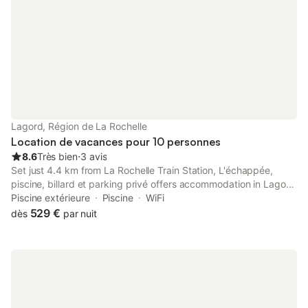
longues et des parasols sont mis à votre disposition. Le
stationnement est possible sur place et dans la rue.
L'établissement est entièrement non-fumeurs, et des sites
comme le jardin de Maillezais se trouvent à 1 km. Des services
locaux tels qu'un supermarché sont situés à 700 m de la
propriété, tandis que les transports en commun sont
accessibles à 2,5 km.
Lagord, Région de La Rochelle
Location de vacances pour 10 personnes
8.6
Très bien
⋅
3 avis
Set just 4.4 km from La Rochelle Train Station, L'échappée,
piscine, billard et parking privé offers accommodation in Lagord
with access to a seasonal outdoor swimming pool, a garden, as
Piscine extérieure
Piscine
WiFi
well as private check-in and check-out.
529 €
dès
par nuit