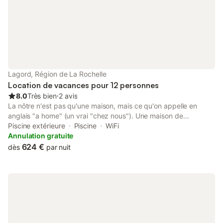
Lagord, Région de La Rochelle
Location de vacances pour 12 personnes
8.0
Très bien
⋅
2 avis
La nôtre n'est pas qu'une maison, mais ce qu'on appelle en
anglais "a home" (un vrai "chez nous"). Une maison de
caractère pleine de touches personnelles et de caractéristiques
Piscine extérieure
Piscine
WiFi
individuelles, de pièces rustiques, d'imperfections et de
Annulation gratuite
convivialité / confort. Avant tout, nous nous efforçons de vous
624 €
dès
par nuit
offrir un endroit d'une propreté étincelante qui, pendant les
jours où vous serez avec nous, vous donnera l'impression
d'avoir vécu ici pour toujours. 20 ans d'amour et de souvenirs
ont été investis dans cette maison et nous espérons que vous
pourrez partager notre histoire et de faire partie de notre
famille. Nous espérons et attendons de vous que vous traitiez
notre maison comme la vôtre, faites comme chez vous, et que