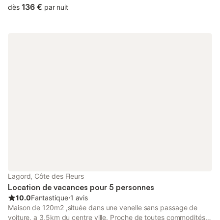
The air-conditioned accommodation is 6.
136 €
dès
par nuit
Lagord, Côte des Fleurs
Location de vacances pour 5 personnes
10.0
Fantastique
⋅
1 avis
Maison de 120m2 ,située dans une venelle sans passage de
voiture, a 3,5km du centre ville. Proche de toutes commodités.