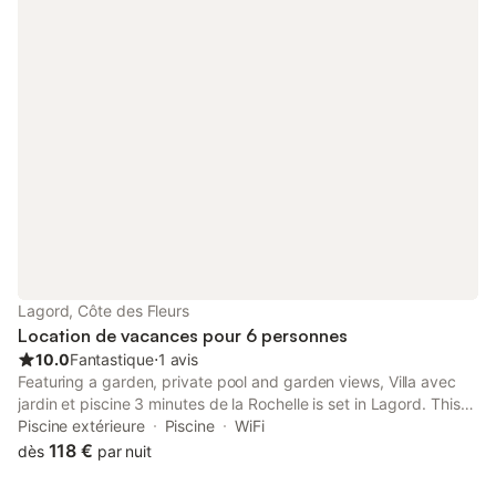
des joies de l'intérieur : Wi-Fi gratuit et télévision. Préparez un
bon petit plat maison dans la kitchenette équipée de tout le
nécessaire : une plaque de cuisson, un lave-vaisselle et un
micro-ondes. Inutile de vous encombrer de nombreuses tenues
de rechange : vous aurez également une machine à laver et un
sèche-linge à disposition. Parmi les autres équipements et
services, vous trouverez un salon et chauffage.
Lagord, Côte des Fleurs
Location de vacances pour 6 personnes
10.0
Fantastique
⋅
1 avis
Featuring a garden, private pool and garden views, Villa avec
jardin et piscine 3 minutes de la Rochelle is set in Lagord. This
property offers access to a terrace, free private parking and
Piscine extérieure
Piscine
WiFi
free WiFi. The property is non-smoking and is situated 4.
118 €
dès
par nuit