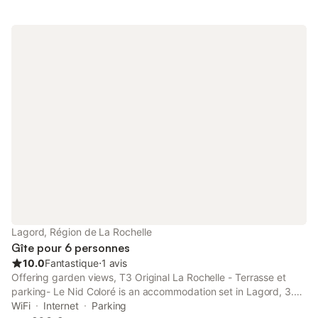
Lagord, Région de La Rochelle
Gîte pour 6 personnes
10.0
Fantastique
⋅
1 avis
Offering garden views, T3 Original La Rochelle - Terrasse et
parking- Le Nid Coloré is an accommodation set in Lagord, 3.7
km from La Rochelle Train Station and 4.6 km from Parc des
WiFi
Internet
Parking