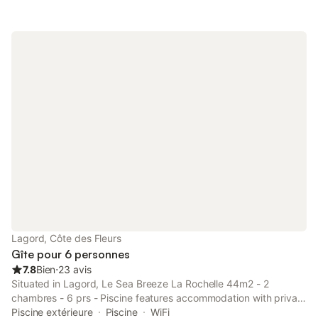
Lagord, Côte des Fleurs
Gîte pour 6 personnes
7.8
Bien
⋅
23 avis
Situated in Lagord, Le Sea Breeze La Rochelle 44m2 - 2
chambres - 6 prs - Piscine features accommodation with private
pool, free WiFi and free private parking for guests who drive.
Piscine extérieure
Piscine
WiFi