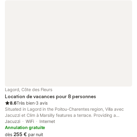
Tv Android, wifi.
Lagord, Côte des Fleurs
Location de vacances pour 8 personnes
8.6
Très bien
⋅
3 avis
Situated in Lagord in the Poitou-Charentes region, Villa avec
Jacuzzi et Clim à Marsilly features a terrace. Providing a
garden, the property is located within 8 km of La Rochelle Train
Jacuzzi
WiFi
Internet
Station.
Annulation gratuite
255 €
dès
par nuit