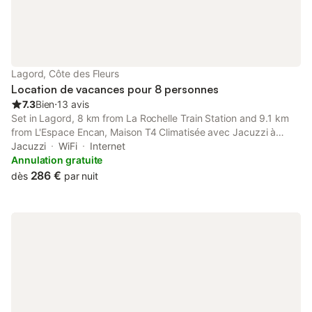
Lagord, Côte des Fleurs
Location de vacances pour 8 personnes
7.3
Bien
⋅
13 avis
Set in Lagord, 8 km from La Rochelle Train Station and 9.1 km
from L'Espace Encan, Maison T4 Climatisée avec Jacuzzi à
Lagord offers a garden and air conditioning. The property is
Jacuzzi
WiFi
Internet
located 9.3 km from Parc des Expositions de la Rochelle, 4.
Annulation gratuite
286 €
dès
par nuit