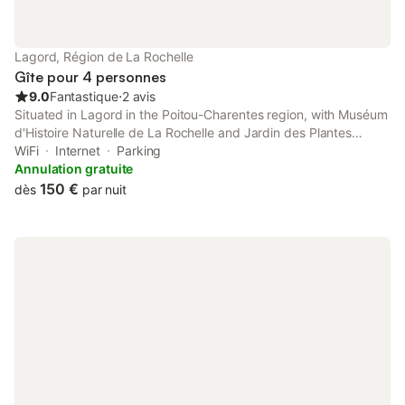
supermarché et divers services sont accessibles à moins de 1
km.
Lagord, Région de La Rochelle
Gîte pour 4 personnes
9.0
Fantastique
⋅
2 avis
Situated in Lagord in the Poitou-Charentes region, with Muséum
d'Histoire Naturelle de La Rochelle and Jardin des Plantes
nearby, ღ Manova - Terrasse, Parking, Jardin et Wifi features
WiFi
Internet
Parking
accommodation with free WiFi and free private parking.
Annulation gratuite
150 €
dès
par nuit