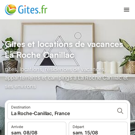
Gîtes et locations de vacances
La Roche Canillac
gîtes, locations, résidences de vacances,
appartements et campings à La Roche Canillac et
ses environs
Destination
La Roche-Canillac, France
Arrivée
Départ
sam. 08/08
sam. 15/08