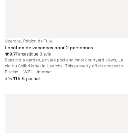
Nous vous demando
Uzerche, Région de Tulle
Location de vacances pour 2 personnes
9.7
Fantastique
⋅
3 avis
Boasting a garden, private pool and inner courtyard views, Le
nid du Colibri is set in Uzerche. This property offers access to a
terrace, free private parking and free WiFi. Guests have access
Piscine
WiFi
Internet
to a hot tub, spa facilities and wellness packages.
115 €
dès
par nuit