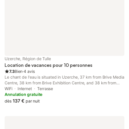
Uzerche, Région de Tulle
Location de vacances pour 10 personnes
7.3
Bien
⋅
4 avis
Le chant de l'eau is situated in Uzerche, 37 km from Brive Media
Centre, 38 km from Brive Exhibition Centre, and 38 km from
Brive Commercial Court. This holiday home provides free private
WiFi
Internet
Terrasse
parking, a concierge service and free WiFi.
Annulation gratuite
137 €
dès
par nuit