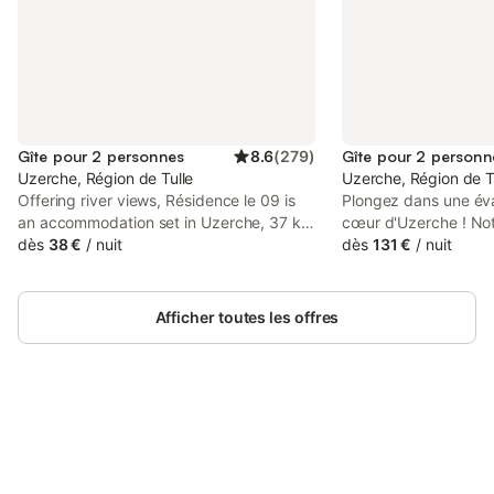
Gîte pour 2 personnes
8.6
(
279
)
Gîte pour 2 personn
Uzerche, Région de Tulle
Uzerche, Région de T
Offering river views, Résidence le 09 is
Plongez dans une év
an accommodation set in Uzerche, 37 km
cœur d'Uzerche ! Not
from Brive Town Hall and 37 km from
dès
38 €
/
nuit
Jungle Room, incarne
dès
131 €
/
nuit
Brive Media Centre. Both free WiFi and
unique, fusionnant l
parking on-site are available at the
avec une immersion to
apartment free of charge.
Chaque détail, des a
Afficher toutes les offres
luxuriante aux touch
une atmosphère envo
inoubliable. Vous vou
transporté dans un m
confort rencontre l'a
Connectez-vous et économisez
expérience de séjour
Se connecter
jusqu'à 10% sur nos logements.
escapade inoubliable
charmante JungleRoo