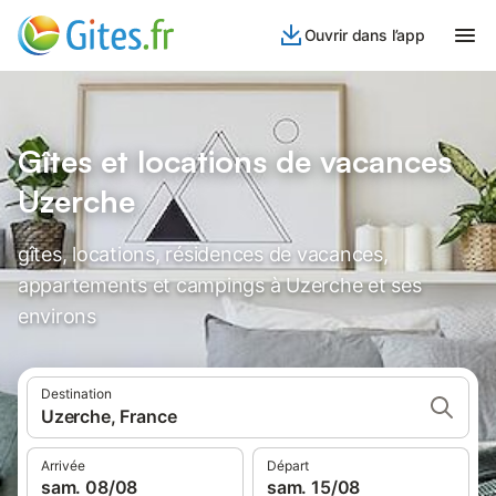
Ouvrir dans l’app
Gîtes et locations de vacances
Uzerche
gîtes, locations, résidences de vacances,
appartements et campings à Uzerche et ses
environs
Destination
Uzerche, France
Arrivée
Départ
sam. 08/08
sam. 15/08