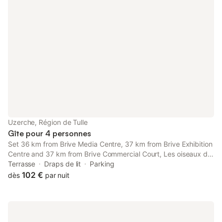
Uzerche, Région de Tulle
Gîte pour 4 personnes
Set 36 km from Brive Media Centre, 37 km from Brive Exhibition
Centre and 37 km from Brive Commercial Court, Les oiseaux de
passage offers accommodation situated in Uzerche. It is
Terrasse
Draps de lit
Parking
located 36 km from Brive Town Hall and provides a minimarket.
102 €
dès
par nuit