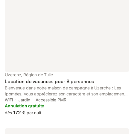
Uzerche, Région de Tulle
Location de vacances pour 8 personnes
Bienvenue dans notre maison de campagne à Uzerche : Les
Ipomées. Vous apprécierez son caractère et son emplacement :
située à 2 kms du centre historique et idéalement desservie par
WiFi
Jardin
Accessible PMR
l'autoroute, sa proximité de la gare et de ses commerces
Annulation gratuite
(15minutes à pied). Venez profiter d'un environnement calme
172 €
dès
par nuit
dans une impasse. Notre maison chaleureuse entièrement
rénovée offre tout le confort, le repos et le charme pour une
escapade entre amis ou en famille. Destination incontournable