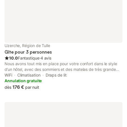
Uzerche, Région de Tulle
Gîte pour 3 personnes
10.0
Fantastique
⋅
4 avis
Nous avons tout mis en place pour votre confort dans le style
d’un hôtel, avec des sommiers et des matelas de très grande
qualité : Chambre 1 avec un grand lit de 180/200 pour 2
WiFi
Climatisation
Draps de lit
personnes Chambre 2 avec un lit de 100/200 pour 1 personne
Annulation gratuite
Un bel immeuble dans cette ville étonnante, près de la rivière
176 €
dès
par nuit
Vézère et du Pont Neuf et du Pont Turgot, ce bâtiment était
assis sur un carrefour clé lors de sa construction. Si vous
entreprenez une visite à pied de la ville, ce bâtiment mérite le
détour, car il se trouve au bas de la rue de la Justice, l'une des
routes menant au principal quartier historique. Venez vous
détendre dans ce logement unique et tranquille.