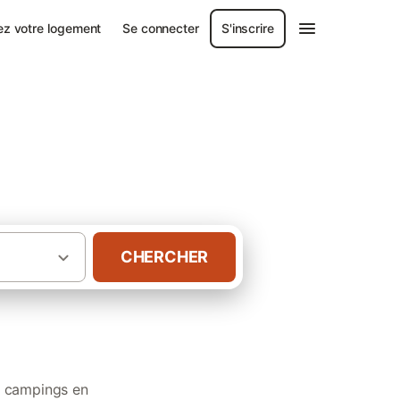
ez votre logement
Se connecter
S'inscrire
CHERCHER
·
·
ssif central
Limousin
Gîtes en Corrèze