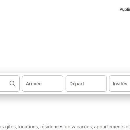
Publi
s de vacances Corrèze
Arrivée
Départ
Invités
·
·
·
·
ce
Sud de la France
Sud Ouest de France
Nouvelle-Aquitaine
Ma
t campings en