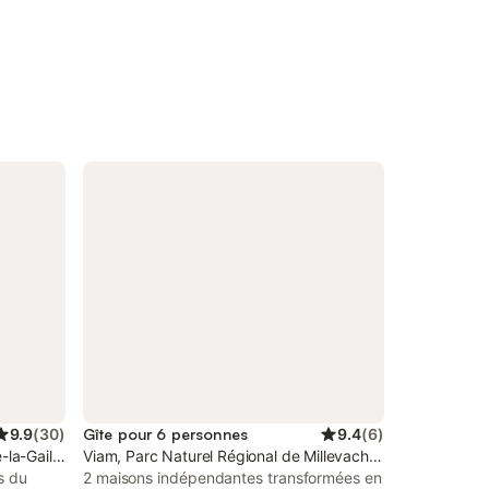
9.9
(
30
)
Gîte pour 6 personnes
9.4
(
6
)
-la-Gaillarde
Viam, Parc Naturel Régional de Millevaches en Limousin
s du
2 maisons indépendantes transformées en