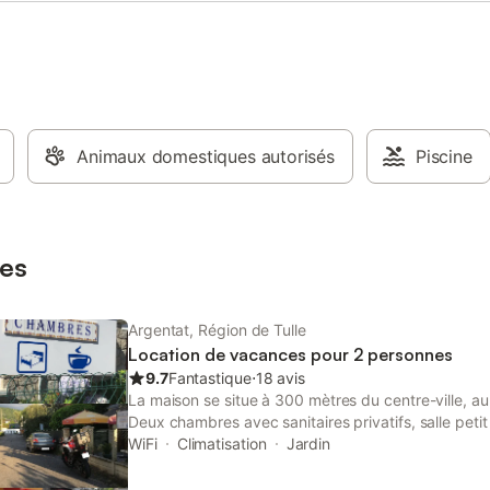
Animaux domestiques autorisés
Piscine
es
Argentat, Région de Tulle
Location de vacances pour 2 personnes
9.7
Fantastique
⋅
18 avis
La maison se situe à 300 mètres du centre-ville, au
Deux chambres avec sanitaires privatifs, salle peti
hôtes possibilité d’apporter des plats achetés du 
WiFi
Climatisation
Jardin
frigo congélateur à disposition dès hôtes Une gr
personnes. Une grande chambre pour deux person