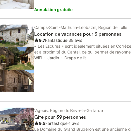
alentours. A disposition: Internet (Connexion WIFI,
Annulation gratuite
chien autorisé.
Camps-Saint-Mathurin-Léobazel, Région de Tulle
Location de vacances pour 3 personnes
9.7
Fantastique
⋅
38 avis
« Les Escures » sont idéalement situées en Corrèz
et à proximité du Cantal, ce qui permet de rayonn
villages et sites à découvrir : Collonges la Rouge, 
WiFi
Jardin
Draps de lit
sur Dordogne, Carennac, Rocamadour, Padirac, Sal
pouvez profiter de l’étang du moulin avec baignade 
midis en juillet et en août, ainsi qu’une aire de jeux
terrain de volley-ball, skate-park, baby-foot, pin
randonnées sont également disponibles au départ 
des activités de pleine nature sont proposées pour 
pédagogique de la Bitarelle : accrobranche, balade
découverte de la faune et de la flore,… - Ferme équ
en poneys, en cheval, cours d’équitations, randonn
Vigeois, Région de Brive-la-Gaillarde
médiévaux à 10 km : les Tours de Merle et les Fe
Gîte pour 39 personnes
Chambre JACINTHE comprend 1 lit 2 personnes, 1 li
9.5
Fantastique
⋅
1 avis
d’eau avec WC. La Chambre ANEMONE comprend 1 li
Le Domaine du Grand Brugeron est une ancienne g