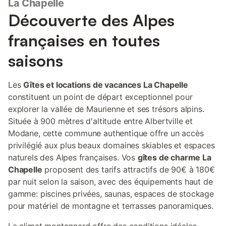
La Chapelle
de St François-Longchamp/Valmorel (domaine skiable 150 km
Découverte des Alpes
de pistes) et de St Colomban Les Villards/ Les Sybelles (1er
domaine de Maurienne avec 310km de pistes). Plan d'eau
françaises en toutes
aménagé à 6km. Situation privilégiée pour rayonner dans la
région en voiture, en rando ou à vélo. En vallée, routes cyclables
saisons
aménagées, sans oublier les nombreux cols mythiques ! A
proximité du massif de la Lauzière pour de magnifiques
randonnées. Escapade en Italie par le Tunnel du Fréjus. Idéal
Les
Gîtes et locations de vacances La Chapelle
pour un séjour varié et sportif !
constituent un point de départ exceptionnel pour
explorer la vallée de Maurienne et ses trésors alpins.
Située à 900 mètres d'altitude entre Albertville et
Modane, cette commune authentique offre un accès
privilégié aux plus beaux domaines skiables et espaces
naturels des Alpes françaises. Vos
gîtes de charme La
Chapelle
proposent des tarifs attractifs de 90€ à 180€
par nuit selon la saison, avec des équipements haut de
gamme: piscines privées, saunas, espaces de stockage
pour matériel de montagne et terrasses panoramiques.