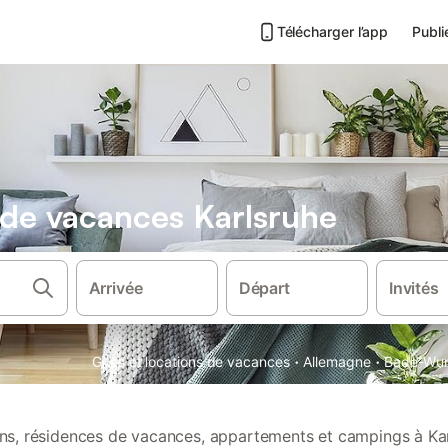
Télécharger l’app
Publi
s de vacances Karlsruhe
Arrivée
Départ
Invités
·
·
Gîtes et locations de vacances
Allemagne
Bade-Wu
ions, résidences de vacances, appartements et campings à Kar