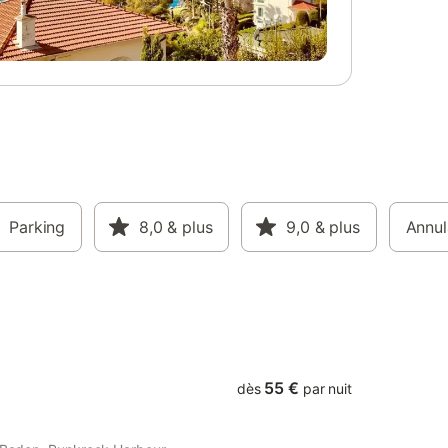
Parking
8,0
& plus
9,0
& plus
Annul
55 €
dès
par nuit