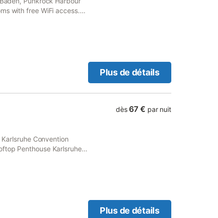
of Baden, Punkrock Harbour
ms with free WiFi access.
, and is 4.9 km from Castle
Plus de détails
67 €
dès
par nuit
om Karlsruhe Convention
oftop Penthouse Karlsruhe
e WiFi.
Plus de détails