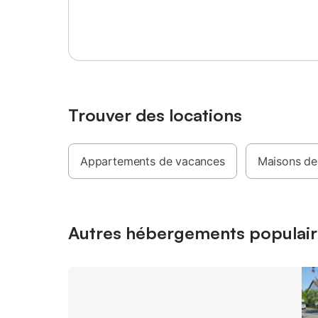
Se connecter ou s'inscrire
être applicable dans cette destination.
simplicit
et sente
réservati
pourra an
jusqu'à 7 
devra ve
réservati
précédant
Trouver des locations
de séjour
personne/
et autres
Appartements de vacances
Maisons de
jusqu'à 
lors de l
locale es
Descript
pour une
Autres hébergements populair