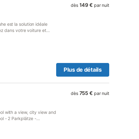
 le logement est équipé
149 €
dès
par nuit
e est la solution idéale
ez dans votre voiture et
rel Forêt-Noire Centrale-
t quand vous n'êtes pas sur
ar l'hébergement). Préparez
 tout le nécessaire : une
elle, mais aussi une
 à homard. Wi-Fi gratuit,
Plus de détails
ertir lors de votre séjour.
uverez un sèche-cheveux,
res équipements de cette
uverez un salon, des draps,
755 €
dès
par nuit
l with a view, city view and
ol - 2 Parkplätze -