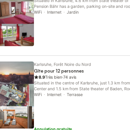
Situated in Karlsruhe, 4.6 km from State theater 
Pension Bähr has a garden, parking on-site and roo
The property has garden and inner courtyard views
WiFi
Internet
Jardin
Karlsruhe.
Karlsruhe, Forêt Noire du Nord
Gîte pour 12 personnes
8.9
Très bien
⋅
74 avis
Situated in the centre of Karlsruhe, just 1.3 km fr
Center and 1.5 km from State theater of Baden, Ro
features accommodation with garden views and fre
WiFi
Internet
Terrasse
Annulation gratuite