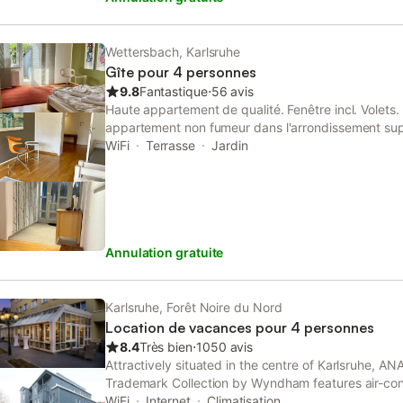
Wettersbach, Karlsruhe
Gîte pour 4 personnes
9.8
Fantastique
⋅
56 avis
Haute appartement de qualité. Fenêtre incl. Vole
appartement non fumeur dans l'arrondissement sup
Gruenwettersbach. Salon et 2 chambres avec accès 
WiFi
Terrasse
Jardin
jardin, couloir, salle de bains et une cuisine avec l
café. Incl. Draps et serviettes. Shopping en pleine 
alimentaire, boulangerie, boucherie, la crème glac
restaurant (Gasthof Tannweg) en place. Le centre-vi
voiture en 15 minutes. Bus directement à la ville, à
Annulation gratuite
quelques minutes à pied de notre appartement une
chemins de campagne avec des vergers. WiFi gratui
parfait à Karlsruhe!
Karlsruhe, Forêt Noire du Nord
Location de vacances pour 4 personnes
8.4
Très bien
⋅
1050 avis
Attractively situated in the centre of Karlsruhe, ANA
Trademark Collection by Wyndham features air-con
WiFi and private parking.
WiFi
Internet
Climatisation