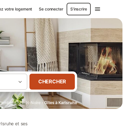
ez votre logement
Se connecter
S'inscrire
CHERCHER
·
·
rtemberg
Forêt-Noire
Gîtes à Karlsruhe
lsruhe et ses