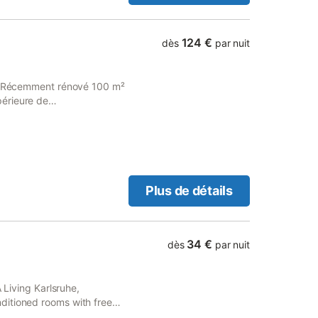
124 €
dès
par nuit
ts. Récemment rénové 100 m²
érieure de
direct à la terrasse avec
ave-vaisselle et machine à
ville: magasin de santé
ée, les banques. Bon
lle peut être atteint en
 environ 20 minutes. En
Plus de détails
 grande zone de forêt ou
t. Tout pour un séjour
34 €
dès
par nuit
 Living Karlsruhe,
ditioned rooms with free