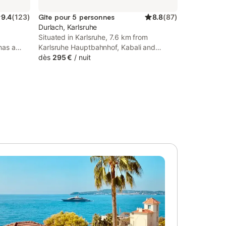
9.4
(
123
)
Gîte pour 5 personnes
8.8
(
87
)
Durlach, Karlsruhe
Situated in Karlsruhe, 7.6 km from
has a
Karlsruhe Hauptbahnhof, Kabali and
 on-site
Kasamui has a garden, parking on-site
dès
295 €
/
nuit
ree of
and rooms with free WiFi access. There is
of and is
a private entrance at the apartment for
the convenience of those who stay.