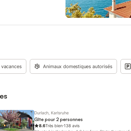
é absolue – arrivez, installez-vous
z-vous chez vous. Conditions de
on et d`annulation Le client
nuler gratuitement sa réservation
jours avant l'arrivée. Le client
rser un montant de 90% de la
on s'il annule dans les 7 jours
 l'arrivée. Taxe de séjour Taxe
 Karlsruhe, 4,00 € par
nuit Informations sur le paiement
 conditions Un acompte allant
 vacances
90 % du montant du séjour est dû
Animaux domestiques autorisés
a réservation. La taxe de séjour
t impérative et se paye sur place.
ion de l’hébergement Ce studio
 personne dispo
es
Durlach, Karlsruhe
Gîte pour 2 personnes
8.6
Très bien
⋅
138 avis