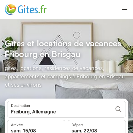
Gîtes et locations de vacances
Fribourg en Brisgau
gîtes, locations, résidences de vacances,
appartements et campings à Fribourg en Brisgau
et ses environs
Destination
Freiburg, Allemagne
Arrivée
Départ
sam. 15/08
sam. 22/08