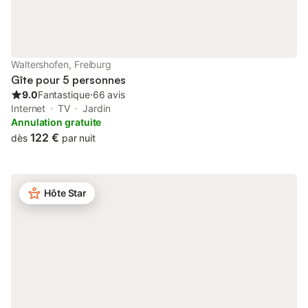
accessibles aux personnes handicapées et conviennent aussi
aux familles avec enfants. Profitez de l’ambiance
méditerranéenne avec une vue magnifique sur les vignes, la
Forêt-Noire et la plaine de Brisgau. Faites des promenades sur
des chemins praticables à travers les vignes ou vivez des
Waltershofen, Freiburg
moments de nature et de romantisme à l’aire de barbecue. Le
Gîte pour 5 personnes
centre de Fribourg-Waltershofen est accessible à pied en
9.0
Fantastique
⋅
66 avis
quelques minutes
Internet
TV
Jardin
Annulation gratuite
122 €
dès
par nuit
Hôte Star