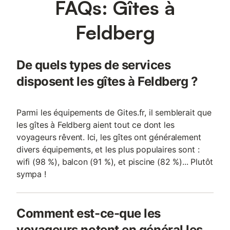
FAQs: Gîtes à
chambres. Pour la 7ème personne, un lit d'appoint est
disponible, et pour 2 jeunes enfants, un lit de voyage chacun.
Le cœur de la maison de vacances est le salon ouvert avec une
Feldberg
cuisine très bien équipée et un îlot de cuisson, un ensemble de
canapés et un coin repas dans un bow-window avec vue sur la
vallée. La grande terrasse ensoleillée avec pelouse sur le côté
De quels types de services
sud invite aux barbecues conviviaux et à la détente. L'offre de
bien-être (sauna, piscine, massage etc.) de l'hôtel
disposent les gîtes à Feldberg ?
Parmi les équipements de Gites.fr, il semblerait que
les gîtes à Feldberg aient tout ce dont les
voyageurs rêvent. Ici, les gîtes ont généralement
divers équipements, et les plus populaires sont :
wifi (98 %), balcon (91 %), et piscine (82 %)... Plutôt
sympa !
Comment est-ce-que les
voyageurs notent en général les