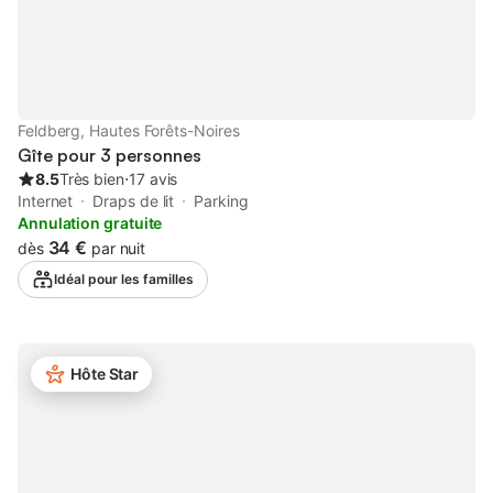
amples informations sont fournies sur place. Cette propriété
dispose d'un éclairage à faible consommation d'énergie. Après
la réservation, veuillez remplir complètement le formulaire de
contact Holidu qui vous sera envoyé par e-mail, en indiquant
votre adresse. Cela aidera l'hôte à préparer votre séjour de la
meilleure façon possible.
Feldberg, Hautes Forêts-Noires
Gîte pour 3 personnes
8.5
Très bien
⋅
17 avis
Internet
Draps de lit
Parking
Annulation gratuite
34 €
dès
par nuit
Idéal pour les familles
Hôte Star