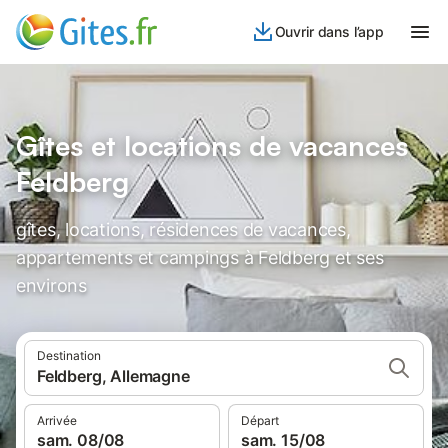
Ouvrir dans l’app
Gîtes et locations de vacances
Feldberg
gîtes, locations, résidences de vacances,
appartements et campings à Feldberg et ses
environs
Destination
Feldberg, Allemagne
Arrivée
Départ
sam. 08/08
sam. 15/08