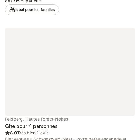
95 €
dès
par nuit
supplémentaires comprennent un Wi-Fi haut débit (adapté aux
Idéal pour les familles
appels vidéo) ainsi qu'une télévision. Cette location de
vacances dispose d'un balcon privé pour vos soirées de
détente. Cette propriété offre un espace extérieur partagé avec
un jardin et un barbecue pour que les clients puissent en
profiter. Les transports publics sont accessibles à pied. 3 places
de parking sont disponibles sur la propriété. Les animaux
domestiques, les fumeurs et les célébrations d'événements ne
sont pas autorisés. Cette propriété dispose de directives pour
aider les hôtes à trier correctement les déchets. De plus amples
informations sont fournies sur place. Cette propriété dispose
d'un éclairage à faible consommation d'énergie. Après la
réservation, veuillez remplir complètement le formulaire de
contact Holidu qui vous sera envoyé par e-mail, en indiquant
votre adresse. Cela aidera l'hôte à préparer votre séjour de la
meilleure façon possible.
Feldberg, Hautes Forêts-Noires
Gîte pour 4 personnes
8.0
Très bien
⋅
1 avis
Bienvenue au Schwarzwald-Nest – votre petite escapade au