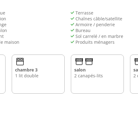
ue
Terrasse
ion
Chaînes câble/satellite
nge
Armoire / penderie
alon
Bureau
nt
Sol carrelé / en marbre
de maison
Produits ménagers
chambre 3
salon
sa
1 lit double
2 canapés-lits
2 