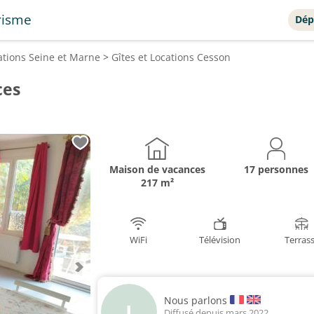
risme
Dép
cations
Seine et Marne
>
Gîtes et Locations
Cesson
ces
Maison de vacances
17 personnes
217 m²
WiFi
Télévision
Terras
Nous parlons
J
Diffusé depuis mars 2022