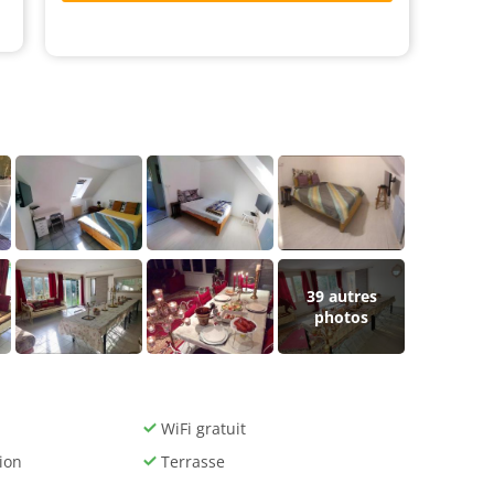
39
autres
photos
WiFi gratuit
ion
Terrasse