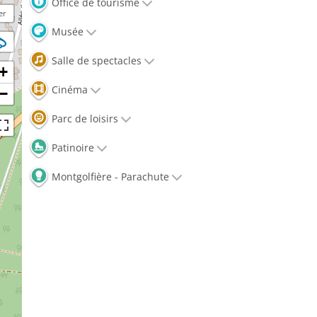
Office de tourisme
er
Musée
Salle de spectacles
+
Cinéma
−
Parc de loisirs
Patinoire
Montgolfière - Parachute