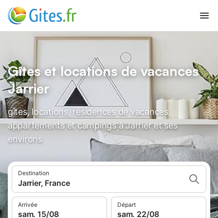
Gîtes et locations de vacances
Jarrier
gîtes, locations, résidences de vacances,
appartements et campings à Jarrier et ses
environs
Destination
Jarrier, France
Arrivée
Départ
sam. 15/08
sam. 22/08