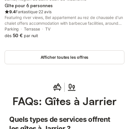
pour profiter des sports d'hiver. La station d'Orelle (Les 3 Va
Gîte pour 6 personnes
9.4
Fantastique
⋅
22 avis
Featuring river views, Bel appartement au rez de chaussée d'un
chalet offers accommodation with barbecue facilities, around
39 km from Col de la Madeleine. Located 24 km from Les
Parking
Terrasse
TV
Sybelles, the property provides a garden and free private
50 €
dès
par nuit
parking.
Afficher toutes les offres
FAQs: Gîtes à Jarrier
Quels types de services offrent
les gîtes à Jarrier ?