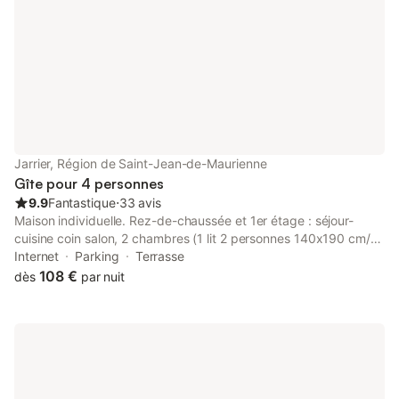
Jarrier, Région de Saint-Jean-de-Maurienne
Gîte pour 4 personnes
9.9
Fantastique
⋅
33 avis
Maison individuelle. Rez-de-chaussée et 1er étage : séjour-
cuisine coin salon, 2 chambres (1 lit 2 personnes 140x190 cm/2
lits 1 personne 90 x 190cm), mezzanine (1 convertible 2
Internet
Parking
Terrasse
personnes 140x190cm.), salle d'eau (douche), 2 WC séparés.
108 €
dès
par nuit
Balcon, terrasse abritée et jardin. Surface totale au sol : 74 m²
parties mansardées comprises. Superbe grenier traditionnel de
1891 rénové situé à 4km des pistes. Charmant hameau typique.
Très calme. Splendide cadre naturel de prairies et forêts. Très
bon confort. Beaux volumes. Magnifique cachet montagnard.
Charme et caractère. Terrasse et balcon exposés sud-est.
Agréable petit jardin fleuri et aménagée. Splendide vue