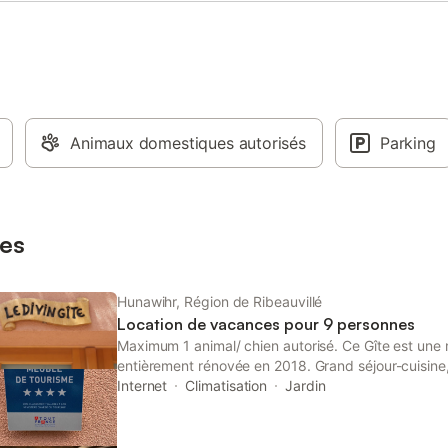
✔ Dégustation de vins
commun est également disponibl
ues à deux pas (Domaine François
les amateurs de cyclisme. Veuille
 ✔ Hébergements spacieux et
que les fêtes et événements ne s
aux familles ✔ Maison
autorisés sur la propriété. Au cœu
ement accessible PMR ✔ Proximité
route des vins, ce bel apparteme
 des sites touristiques : Colmar,
caractère unique des années 1920
r, Haut-Koenigsbourg, Montagne
point de départ idéal pour explor
es, Route des Vins… Que vous
Animaux domestiques autorisés
l’Alsace. Sa situation permet de d
Parking
en couple, en famille ou entre
facilement les célèbres vignobles
re domaine est le point de départ
villages pittoresques de la région
r découvrir l’Alsace et ses trésors.
des souvenirs inoubliables lors de
ns ravis de vous accueillir pour
séjour en Alsace.
es
 inoubliable. Frigo et micro-onde
Hunawihr, Région de Ribeauvillé
Location de vacances pour 9 personnes
Maximum 1 animal/ chien autorisé. Ce Gîte est une 
entièrement rénovée en 2018. Grand séjour-cuisin
salles d'eau avec douche, lavabo, 2 WC séparés, 
Internet
Climatisation
Jardin
bibliothèque, proche de toutes commodités, à 2 km
Riquewihr, 15 km de Colmar, 25 km de l'Allemagne,
heure d'Europa Park, dans le village de Naturoparc 