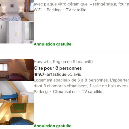
avec plaque vitro-céramique, • réfrigérateur, four 
machine à café, • grille-pain, • bouilloire, • fer à re
WiFi
Parking
TV satellite
canapé, tv avec les chaînes TNT, et lecteur DVD, 
un grand lit, grand placard 1 salle d’eau avec douche
wc. A l'extérieur un salon de jardin. pour réserver 
des saisons 0389478974 La propreté est la devise
est en OPTION, 30 €, une caution ménage est dema
Annulation gratuite
au départ pour un appartement rendu dans le même
l'arrivée Il est interdit d'inviter d'autres personnes
de la réservation. L'appartement est non fumeur. 
cet appartement pour un nombre de personnes sup
Hunawihr, Région de Ribeauvillé
des raisons de sécurité, aucune personne suppléme
Gîte pour 8 personnes
acceptée. Une place de parking dans la cour fer
9.7
Fantastique
⋅
55 avis
est remise à votre arrivée En bordure des vignes, H
Logement spacieux de 6 à 8 personnes. L'apparte
vignerons avec une position centrale pour visiter la
dont 3 chambres climatisées, 1 salle de bain avec 
déplacements. Les sites les plus beaux sont en mo
grand séjour avec une cuisine équipée d'un lave-vai
Parking
Climatisation
TV satellite
location.
plaque de cuisson à induction,d'un réfrigérateur 
congélateur,d'un micro-onde,d'un grille-pain ,d'une c
. 2 WC indépendants . Parking privatif et balcon a
est situé a moins de 5 km de différentes activités/l
randonnée,circuit VTT, casino, SPA...) qui vous fer
Annulation gratuite
vacances Nous vous accueillerons avec plaisir dan