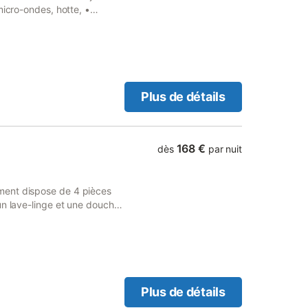
micro-ondes, hotte, •
passer, • aspirateur..
accès Wifi, 1 chambre avec
 à l’italienne, lavabo, et
une courte durée en fonction
 de la maison, le ménage
ndée à l'arrivée et rendue
Plus de détails
 état de propreté qu'à
 que celles mentionnées lors
Vous ne pouvez pas réserver
érieur à 2 personnes pour
168 €
dès
par nuit
ntaire non déclarée n'est
mée, une télécommande vous
unawihr est un village de
ment dispose de 4 pièces
 région sans faire de grands
un lave-linge et une douche,
yenne à 15 ou 20 mn de la
sselle,d'un four,d'une
avec un compartiment
afetière, et d'une bouilloire
vec barbecue. Notre location
oisirs (Parcs des cigognes,
ont passer d'agréables
Plus de détails
s notre superbe région