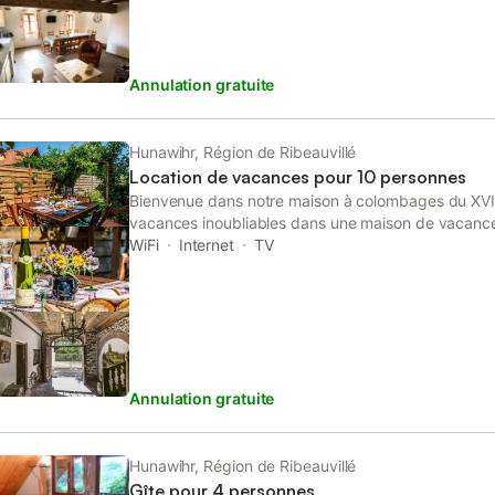
Garage à disposition pour garer 10 motos ou 10 vélo
calme Une caution indiquée en prestations complé
demandée à votre arrivée. Par chèque ou espèces.
Annulation gratuite
19, nous vous remercions de porter un masque pour f
gel hydroalcoolique sera disponible. Le ménage n'es
la location. Vous pouvez le faire vous-même en em
nettoyage avec vous. Cependant, il est possible de
Hunawihr, Région de Ribeauvillé
vous, dont le coût est indiqué dans les prestations
Location de vacances pour 10 personnes
commun est disponible à 300 mètres de la maison 
Bienvenue dans notre maison à colombages du XVII
tous. Il dispose d'une tyrolienne et d'une aire de j
vacances inoubliables dans une maison de vacance
est situé à 150 mètres de la maison de vacances e
entièrement rénovée, où tout est réuni pour votre p
WiFi
Internet
TV
pour les jeunes enfants. Informations de base - Ani
et modernité s'y marient harmonieusement. Notre ph
autorisée des chiens: grand (plus de 60 cm) - Typ
bien-être et la satisfaction de nos hôtes. Votre con
notre priorité. Notre maison de vacances a été meu
soin, dans le respect de l'authenticité, avec du mob
d'époque. Elle dispose de pièces lumineuses (5 cha
offre une vue imprenable sur les vignobles et les c
Annulation gratuite
Hunawihr, Région de Ribeauvillé
Gîte pour 4 personnes