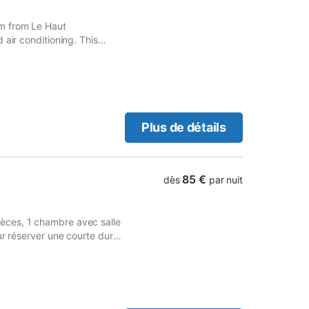
m from Le Haut
 air conditioning. This
rking and free WiFi.
Plus de détails
85 €
dès
par nuit
èces, 1 chambre avec salle
ur réserver une courte durée
 plus beau village de
Colmar. Nous louons à partir
u parc des cigognes et des
 toit Vous disposez d'une
Pour connaitre le nombre de