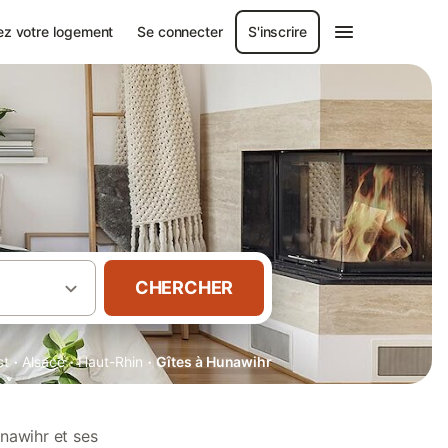
ez votre logement
Se connecter
S'inscrire
CHERCHER
·
·
·
st
Alsace
Haut-Rhin
Gîtes à Hunawihr
nawihr et ses