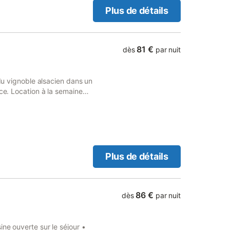
es saisons 0389478974 La
Plus de détails
t en OPTION, 30 €, une
e au départ pour un
à l'arrivée Il est interdit
lors de la réservation.
81 €
dès
par nuit
 réserver cet appartement
iqué pour des raisons de
larée n'est acceptée.
 du vignoble alsacien dans un
nce. Location à la semaine
'une surface de 72m2 en
onnes, d'un séjour avec
r multifonction, micro-
et bouilloire électriques),
e linge, WC
 le plaisir d'une flambée, le
Plus de détails
, le bois est fourni par le
privative avec barbecue et un
eront le plaisir des petits et
86 €
dès
par nuit
ne ouverte sur le séjour •