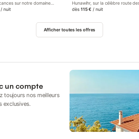
cances sur notre domaine
Hunawihr, sur la célèbre route de
 niché au cœur de la magnifique
/
nuit
d’Alsace, cette maison de vacan
dès
115 €
/
nuit
s Vins d’Alsace. Nous vous
chaleureuse de 82 m² accueille j
ons dans des chambres d’hôtes
personnes. Vous disposerez de 2
ort, réparties dans deux
chambres et 1 salle de bain, ains
Afficher toutes les offres
 au sein de la propriété. Le
d’une cuisine entièrement équipé
bâtiment, éco-construit avec des
machine à café espresso. L’appa
x respectueux de
au style unique des années 1920,
nement, dispose d’une spacieuse
tout le confort moderne avec ch
anger avec terrasse ouverte sur
dans chaque pièce toute l’année. 
, ainsi que d’une chambre d’hôtes
du Wi-Fi haut débit adapté aux a
e aux personnes à mobilité
vidéo, de la télévision, d’un lave-l
Le second est un bâtiment plus
d’un enregistrement autonome po
u charme traditionnel, proposant
de liberté. Les familles avec enfa
ec un compte
bres rénovées en 2024. Nos
apprécieront le lit bébé, la chaise
 toujours nos meilleurs
 offrent une vue exceptionnelle
l’accès à des jouets et livres par
ignes, la montagne et les célèbres
enfants. Une aire de jeux commu
s exclusives.
teaux de Ribeauvillé. Ici, tout est
disposition pour le plaisir des plus
r votre bien-être : calme,
Pour le stationnement, vous trou
ité, nature et confort moderne.
place partagée sur place, 1 plac
s : ✔ Parking privé gratuit ✔
partagée en garage et la possibil
rboré et espace détente sous
garer dans la rue. Un local à vélo