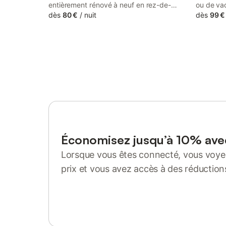
entièrement rénové à neuf en rez-de-
ou de va
chaussée. Accessible aux personnes à
dès
80 €
/
nuit
viticole,
dès
99 €
mobilité réduite, Fauteuil roulant Pas
Route de
d'accès. Un séjour cuisine; équipement
accueill
complet de la cuisine; four, table de
tout conf
cuisson à induction, hotte, réfrigérateur et
bâtiments
tous l'équipement vaisselle, lave-vaisselle.
premier 
Séjour : 1 canapé-lit pour un enfant
matériau
maximum 14 ans, avec 1 téléviseur; 1
l’environ
chambre avec lit double de 160x200 et
salle à m
une penderie/armoire. 1 salle d'eau avec
le jardin
douche à l'italienne et 1 lavabo; 1 WC
accessibl
indépendant. Accès wifi compris dans le
réduite. 
prix. Le propriétaire habite sur place à
ancien, a
Économisez jusqu’à 10% av
côté du gîte. Les draps et le lit est fait à
des cham
Lorsque vous êtes connecté, vous voyez
votre arrivée et est compris dans le prix
chambres
de la location. Caution de 200 € par
sur les v
prix et vous avez accès à des réduction
chèque ou en espèce. Possibilité de louer
Trois Châ
Se connecter ou s'inscrire
les serviettes et draps de bain. Accepte
pensé pou
les animaux sous conditions pour 1 chien
authentic
de petite taille 10 € la nuit et un chien de
Nos atout
grande taille 15 € la nuit. Tarifs selon
Jardin a