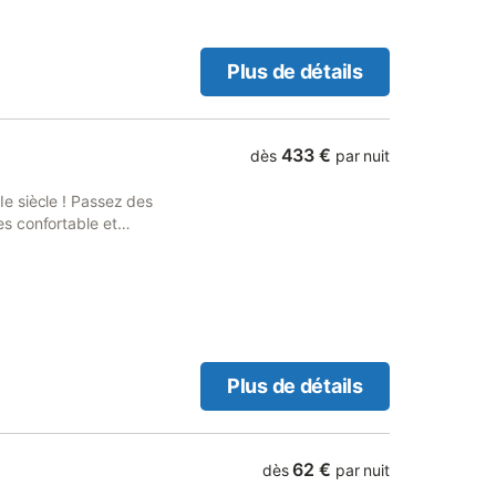
s sous abri. Endroit très
mentaires vous sera
 En cette période de COVID
Plus de détails
aire l'état des lieux. Du
t pas inclus dans le prix de
portant des produits de
 faire faire le ménage pour
433 €
dès
par nuit
 complémentaires. Un jardin
de vacances et est ouvert à
e siècle ! Passez des
eux. Un autre jardin commun
s confortable et
t comprend une aire de jeux
lus grand confort. Tradition
maux acceptés: 1 - taille
ilosophie est axée sur le
e
fort et votre détente sont
blée avec le plus grand
ilier et une décoration
mbres, 2 salles de bains) et
hâteaux de Ribeauvillé.
Plus de détails
62 €
dès
par nuit