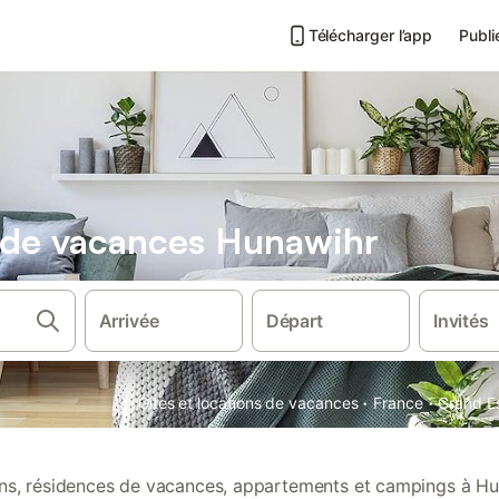
Télécharger l’app
Publi
s de vacances Hunawihr
Arrivée
Départ
Invités
·
·
Gîtes et locations de vacances
France
Grand E
ions, résidences de vacances, appartements et campings à Hu