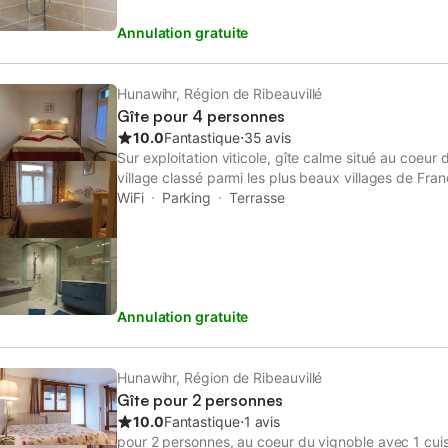
jours qu'il est possible de réserver en fonction d
Annulation gratuite
propreté est la devise de la maison, le ménage es
caution ménage est demandée à l'arrivée et rendu
appartement rendu dans le même état de propreté qu'
d'inviter d'autres personnes que celles mentionnées 
Hunawihr, Région de Ribeauvillé
L'appartement est non fumeur. Vous ne pouvez pas
Gîte pour 4 personnes
pour un nombre de personnes supérieur à celui ind
10.0
Fantastique
⋅
35 avis
sécurité, aucune personne supplémentaire non déc
Sur exploitation viticole, gîte calme situé au coeur
village classé parmi les plus beaux villages de Fra
de SAMEDI à SAMEDI uniquement. L'appartement d
WiFi
Parking
Terrasse
rez-de-chaussée dispose de 2 chambres de 2 pers
coin cuisine tout équipé (plaque vitrocéramique, fou
onde, lave vaisselle, frigidaire, grille pain, cafetière 
d'une salle de bain avec douche à l'italienne et lav
séparés.Chauffage central au fuel et au bois et pour
Annulation gratuite
séjour est doté d'un ancien poêle en faïence alsacien
propriétaire. Accès internet en wifi. Une terrasse 
jardin équipé d'une balançoire et d'un bac à sable, f
des grands
Hunawihr, Région de Ribeauvillé
Gîte pour 2 personnes
10.0
Fantastique
⋅
1 avis
pour 2 personnes, au coeur du vignoble avec 1 cuisi