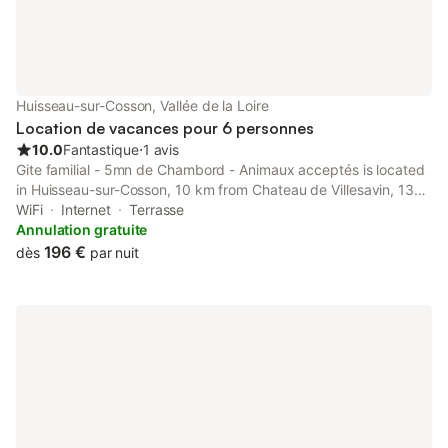
Huisseau-sur-Cosson, Vallée de la Loire
Location de vacances pour 6 personnes
10.0
Fantastique
⋅
1 avis
Gite familial - 5mn de Chambord - Animaux acceptés is located
in Huisseau-sur-Cosson, 10 km from Chateau de Villesavin, 13
km from Blois Train Station, and 13 km from Cathedral of St.
WiFi
Internet
Terrasse
Louis of Blois.
Annulation gratuite
196 €
dès
par nuit