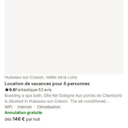
Huisseau-sur-Cosson, Vallée de la Loire
Location de vacances pour 6 personnes
9.6
Fantastique
⋅
52 avis
Boasting a spa bath, Gîte Ker Sologne Aux portes de Chambord
is situated in Huisseau-sur-Cosson. The air-conditioned
accommodation is 5.9 km from Château de Chambord, and
WiFi
Internet
Climatisation
guests can benefit from private parking available on site and
Annulation gratuite
free WiFi.
146 €
dès
par nuit