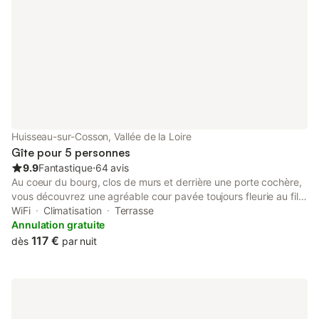
Huisseau-sur-Cosson, Vallée de la Loire
Gîte pour 5 personnes
9.9
Fantastique
⋅
64 avis
Au coeur du bourg, clos de murs et derrière une porte cochère,
vous découvrez une agréable cour pavée toujours fleurie au fil
des saisons par les camélias, hortensias, glycines, rosiers,
WiFi
Climatisation
Terrasse
chèvrefeuilles. Notre gîte de charme de 75 m² récemment
Annulation gratuite
rénové dans une demeure du XVIII ème est un lieu paisible et
117 €
dès
par nuit
authentique, offrant tout le confort et meublé avec soin,
pouvant accueillir une famille de 4 à 5 personnes. Il est situé au
1er étage d'une dépendance attenante à la résidence des
propriétaires. De la cour commune, vous accédez par une
entrée indépendante à l'appartement en empruntant un escalier