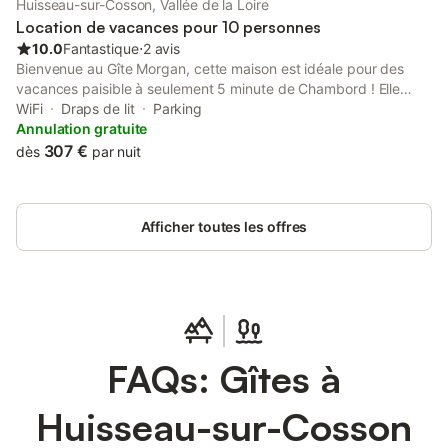
Huisseau-sur-Cosson, Vallée de la Loire
Location de vacances pour 10 personnes
10.0
Fantastique
⋅
2 avis
Bienvenue au Gîte Morgan, cette maison est idéale pour des
vacances paisible à seulement 5 minute de Chambord ! Elle
vous offre un espace généreux reparti sur 4 chambres idéal
WiFi
Draps de lit
Parking
pour accueillir une famille ou se reposer entre amis.
Annulation gratuite
307 €
dès
par nuit
Afficher toutes les offres
FAQs: Gîtes à
Huisseau-sur-Cosson