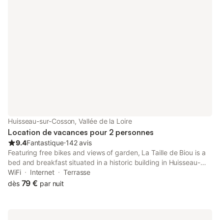
Parking privé disponible. Pour toute demande particulière ou
séjour spécifique, veuillez contacter l'hôte via la plateforme de
réservation.
Huisseau-sur-Cosson, Vallée de la Loire
Location de vacances pour 2 personnes
9.4
Fantastique
⋅
142 avis
Featuring free bikes and views of garden, La Taille de Biou is a
bed and breakfast situated in a historic building in Huisseau-
sur-Cosson, 6.2 km from Château de Chambord. This property
WiFi
Internet
Terrasse
offers access to a terrace and free private parking.
79 €
dès
par nuit