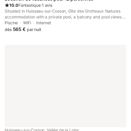
10.0
Fantastique
⋅
1 avis
Situated in Huisseau-sur-Cosson, Gîte des Grotteaux features
accommodation with a private pool, a balcony and pool views.
This property offers access to a terrace, free private parking
Piscine
WiFi
Internet
and free WiFi. The property is non-smoking and is located 8.
565 €
dès
par nuit
Huisseau-sur-Cosson, Vallée de la Loire