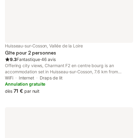
Huisseau-sur-Cosson, Vallée de la Loire
Gîte pour 2 personnes
9.3
Fantastique
⋅
46 avis
Offering city views, Charmant F2 en centre bourg is an
accommodation set in Huisseau-sur-Cosson, 7.6 km from
Chateau de Villesavin and 13 km from Cathedral of St. Louis of
WiFi
Internet
Draps de lit
Blois.
Annulation gratuite
71 €
dès
par nuit