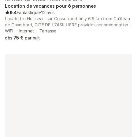
Location de vacances pour 6 personnes
9.4
Fantastique
⋅
12 avis
Located in Huisseau-sur-Cosson and only 6.9 km from Château
de Chambord, GITE DE L'OISILLIERE provides accommodation
with garden views, free WiFi and free private parking.
WiFi
Internet
Terrasse
75 €
dès
par nuit