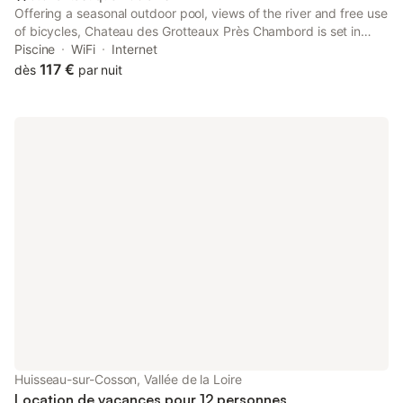
Offering a seasonal outdoor pool, views of the river and free use
of bicycles, Chateau des Grotteaux Près Chambord is set in
Huisseau-sur-Cosson in the Centre Region. Blois Castle and
Piscine
WiFi
Internet
Chambord Castle are 9 km from the property.
117 €
dès
par nuit
Huisseau-sur-Cosson, Vallée de la Loire
Location de vacances pour 12 personnes