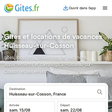
Ouvrir dans l’app
Gîtes et locations de vacances
Huisseau-sur-Cosson
gîtes, locations, résidences de vacances,
appartements et campings à Huisseau-sur-
Cosson et ses environs
Destination
Huisseau-sur-Cosson, France
Arrivée
Départ
sam. 15/08
sam. 22/08