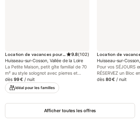
Location de vacances pour 4 personnes
9.8
(
102
)
Huisseau-sur-Cosson, Vallée de la Loire
Huisseau-sur-Cosson, 
La Petite Maison, petit gîte familial de 70
Pour vos SÉJOURS en
m² au style solognot avec pierres et
RÉSERVEZ un Bloc en
poutres, entièrement restaurée, allie le
dès
99 €
/
nuit
4 à 6 couchages (avec
dès
80 €
/
nuit
charme du rustique à la modernité et
supplémentaire) et 
Idéal pour les familles
vous accueille depuis avril 2023. Située
privative. EXEMPLE
au calme, à seulement 6 km du Château
GORGE ou CHARDONN
de Chambord, dans le hameau de
ou HIRONDELLES SU
Huisseau sur Cosson, cette maison de
Afficher toutes les offres
TARIFS PRIVILÉGIÉS 
vacances est idéale pour des séjours
nuitées la 7è offerte 
sans stress en famille ou entre amis et
SOLOGNE, au cœur de 
pour découvrir le Centre Val de Loire. La
vous serez au point 
propriété comprend, au rez-de-
excursions pour la d