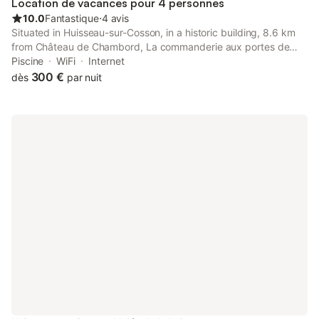
Location de vacances pour 4 personnes
10.0
Fantastique
⋅
4 avis
Situated in Huisseau-sur-Cosson, in a historic building, 8.6 km
from Château de Chambord, La commanderie aux portes de
Chambord is a holiday home with pool with a view and garden.
Piscine
WiFi
Internet
300 €
dès
par nuit