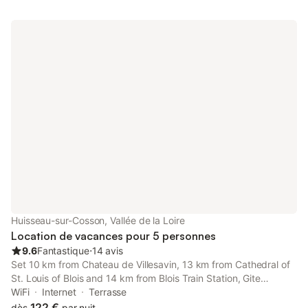
Huisseau-sur-Cosson, Vallée de la Loire
Location de vacances pour 5 personnes
9.6
Fantastique
⋅
14 avis
Set 10 km from Chateau de Villesavin, 13 km from Cathedral of
St. Louis of Blois and 14 km from Blois Train Station, Gite
Art&Mie à l’entrée du Parc de CHAMBORD offers
WiFi
Internet
Terrasse
accommodation located in Huisseau-sur-Cosson.
122 €
dès
par nuit