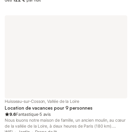
Huisseau-sur-Cosson, Vallée de la Loire
Location de vacances pour 9 personnes
9.6
Fantastique
⋅
5 avis
Nous louons notre maison de famille, un ancien moulin, au cœur
de la vallée de la Loire, à deux heures de Paris (180 km).
Capacité: 8 personnes Vous pouvez plonger au cœur de la
WiFi
Jardin
Draps de lit