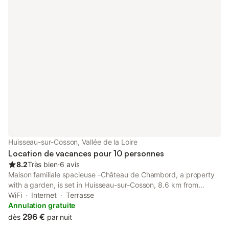
Huisseau-sur-Cosson, Vallée de la Loire
Location de vacances pour 10 personnes
8.2
Très bien
⋅
6 avis
Maison familiale spacieuse -Château de Chambord, a property
with a garden, is set in Huisseau-sur-Cosson, 8.6 km from
Chateau de Villesavin, 14 km from Cathedral of St. Louis of
WiFi
Internet
Terrasse
Blois, as well as 14 km from Blois Train Station.
Annulation gratuite
296 €
dès
par nuit