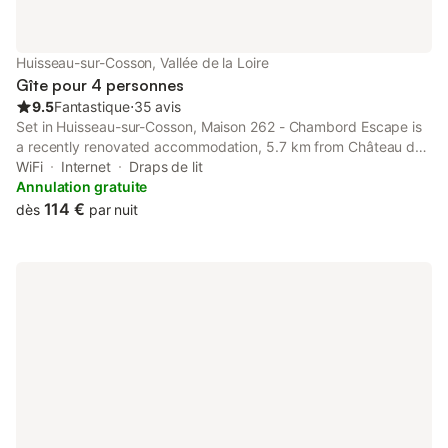
Animaux , Fêtes et recharge véhicule électrique NON
AUTORISES EN OPTION , location de drap ( 15€/ lit) location de
linge de toilettes ( 5€/ personne ). POSSIBILITE DE GITE DE
Huisseau-sur-Cosson, Vallée de la Loire
GROUPE de 8 à 14 personnes en privatisant tout
Gîte pour 4 personnes
9.5
Fantastique
⋅
35 avis
Set in Huisseau-sur-Cosson, Maison 262 - Chambord Escape is
a recently renovated accommodation, 5.7 km from Château de
Chambord and 7.7 km from Chateau de Villesavin. Both free WiFi
WiFi
Internet
Draps de lit
and parking on-site are available at the apartment free of
Annulation gratuite
charge.
114 €
dès
par nuit