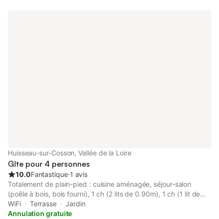
Huisseau-sur-Cosson, Vallée de la Loire
Gîte pour 4 personnes
10.0
Fantastique
⋅
1 avis
Totalement de plain-pied : cuisine aménagée, séjour-salon
(poêle à bois, bois fourni), 1 ch (2 lits de 0.90m), 1 ch (1 lit de
1.40m), salle d'eau, WC indépendants, espace bureau avec 1 lit
WiFi
Terrasse
Jardin
d'appoint 1 personne. Chauffage électrique inclus. Belle terrasse
Annulation gratuite