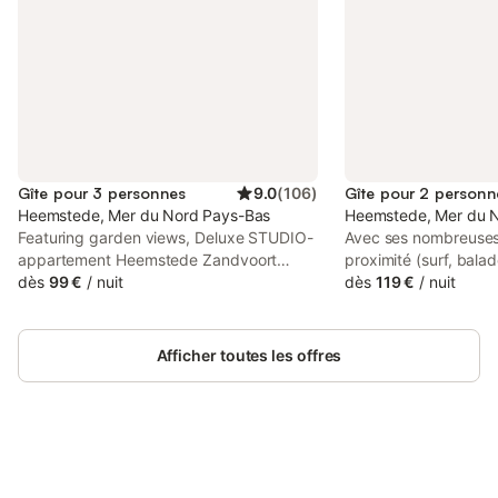
Gîte pour 3 personnes
9.0
(
106
)
Gîte pour 2 personn
Heemstede, Mer du Nord Pays-Bas
Heemstede, Mer du 
Featuring garden views, Deluxe STUDIO-
Avec ses nombreuses 
appartement Heemstede Zandvoort
proximité (surf, balad
offers accommodation with a terrace,
dès
99 €
/
nuit
plus encore), cet ap
dès
119 €
/
nuit
around 13 km from Keukenhof. With city
fumeurs a décidémen
views, this accommodation features a
plaire. Vous parcourr
balcony. Outdoor seating is also available
de 14 minutes en voit
Afficher toutes les offres
at the apartment.
de Keukenhof ou de 2
Circuit Park Zandvoor
confort, un réfrigérat
sont à votre disposi
au Wi-Fi ou installez
Connectez-vous et économisez
confortablement devan
Se connecter