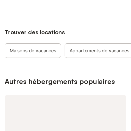
jusqu'à 10% sur nos logements.
(avec vidéothèque) ;
également à votre dis
équipements de salle
trouverez un sèche-
serviettes et du papie
Trouver des locations
Maisons de vacances
Appartements de vacances
Autres hébergements populaires