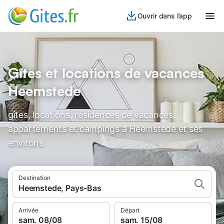
Ouvrir dans l’app
Gîtes et locations de vacances
Heemstede
gîtes, locations, résidences de vacances,
appartements et campings à Heemstede et ses
environs
Destination
Heemstede, Pays-Bas
Arrivée
Départ
sam. 08/08
sam. 15/08