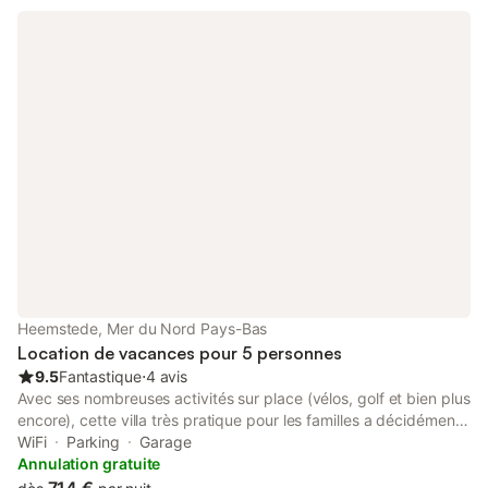
voitures. 3 minutes à pied des magasins, Amsterdam 20
minutes en voiture et 30 minutes en train. 20 minutes de
l'aéroport de Schiphol. Nous avons hébergé pendant des
années avec un 4. 9 étoiles et plus de 200 avis avec un autre
site de location bien connu.
Heemstede, Mer du Nord Pays-Bas
Location de vacances pour 5 personnes
9.5
Fantastique
⋅
4 avis
Avec ses nombreuses activités sur place (vélos, golf et bien plus
encore), cette villa très pratique pour les familles a décidément
tout pour vous plaire. Grâce au parking couvert de
WiFi
Parking
Garage
l'hébergement, vous pourrez aisément faire le trajet de 6
Annulation gratuite
minutes jusqu'à Cathédrale Saint-Bavon de Haarlem ou de 7