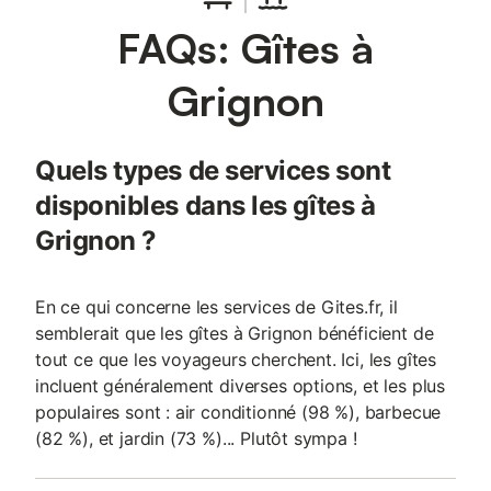
l'appartement est strictement non-fumeurs. L'emplacement est
FAQs: Gîtes à
bien desservi, avec une gare et des transports en commun à
moins de 2,5 km. Les amateurs de ski trouveront une piste à 6
km, tandis que l'Isère coule à 1,5 km de l'immeuble. Des
Grignon
services locaux tels que Ract Et Fils sont à seulement 100 m, et
d'autres commerces comme Aldi et une boulangerie se situent
dans un rayon de 1 km.
Quels types de services sont
disponibles dans les gîtes à
Grignon ?
En ce qui concerne les services de Gites.fr, il
semblerait que les gîtes à Grignon bénéficient de
tout ce que les voyageurs cherchent. Ici, les gîtes
incluent généralement diverses options, et les plus
populaires sont : air conditionné (98 %), barbecue
(82 %), et jardin (73 %)... Plutôt sympa !