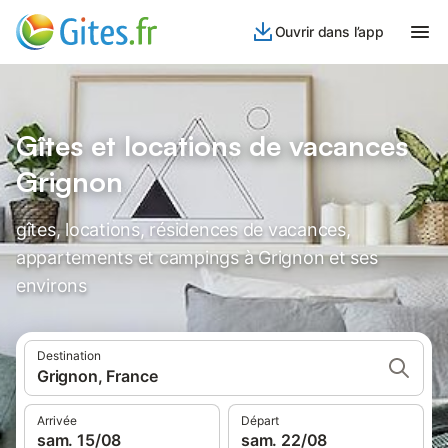
Ouvrir dans l’app
Gîtes et locations de vacances
Grignon
gîtes, locations, résidences de vacances,
appartements et campings à Grignon et ses
environs
Destination
Grignon, France
Arrivée
Départ
sam. 15/08
sam. 22/08