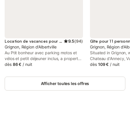
Location de vacances pour 2 personnes
9.5
(
94
)
Gîte pour 11 person
Grignon, Région d'Albertville
Grignon, Région d'Albe
Au Ptit bonheur avec parking motos et
Situated in Grignon, 
vélos et petit déjeuner inclus, a property
Chateau d'Annecy, Vu
with a garden, is set in Grignon, 3.7 km
dès
86 €
/
nuit
montagnes is an acc
dès
109 €
/
nuit
from Halle Olympique d'Albertville, 44 km
mountain views. With 
from Col de la Madeleine, as well as 47
parking, the property
km from Palais de l Ile.
Olympique d'Albertvi
Afficher toutes les offres
Col de la Madeleine.
Connectez-vous et économisez
Se connecter
jusqu'à 10% sur nos logements.