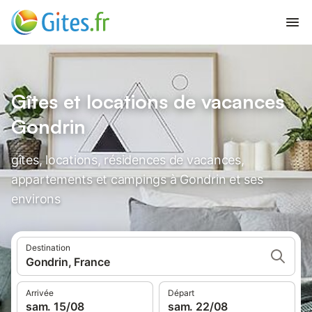
Gîtes et locations de vacances
Gondrin
gîtes, locations, résidences de vacances,
appartements et campings à Gondrin et ses
environs
Destination
Gondrin, France
Arrivée
Départ
sam. 15/08
sam. 22/08