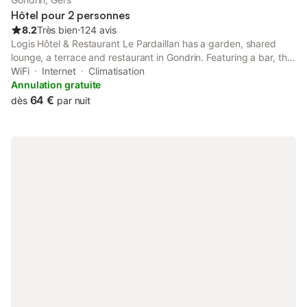
Hôtel pour 2 personnes
8.2
Très bien
⋅
124 avis
Logis Hôtel & Restaurant Le Pardaillan has a garden, shared
lounge, a terrace and restaurant in Gondrin. Featuring a bar, the
3-star hotel has air-conditioned rooms with a private bathroom.
WiFi
Internet
Climatisation
Annulation gratuite
64 €
dès
par nuit