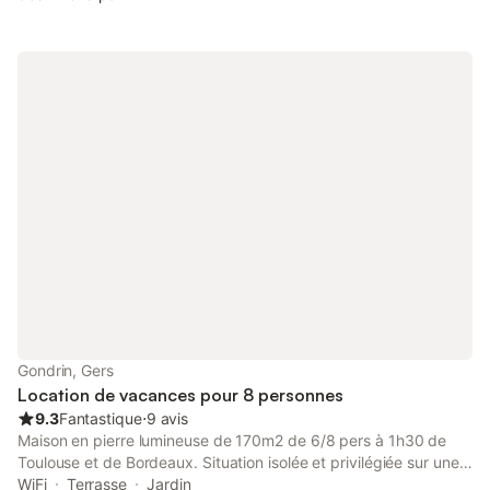
Course.
Gondrin, Gers
Location de vacances pour 8 personnes
9.3
Fantastique
⋅
9 avis
Maison en pierre lumineuse de 170m2 de 6/8 pers à 1h30 de
Toulouse et de Bordeaux. Situation isolée et privilégiée sur une
colline ensoleillée avec vue sur les Pyrénées, à 5 min d'un des
WiFi
Terrasse
Jardin