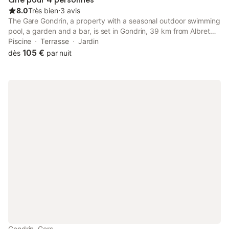
dégustation disponi
8.0
Très bien
⋅
3 avis
The Gare Gondrin, a property with a seasonal outdoor swimming
pool, a garden and a bar, is set in Gondrin, 39 km from Albret
Golf Course, 42 km from Fleurance Golf Course, as well as 44
Piscine
Terrasse
Jardin
km from Auch-Embats Golf Club.
105 €
dès
par nuit
Gondrin, Gers