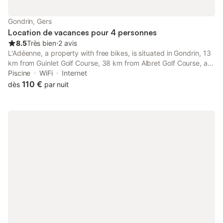
Gondrin, Gers
Location de vacances pour 4 personnes
8.5
Très bien
⋅
2 avis
L'Adéenne, a property with free bikes, is situated in Gondrin, 13
km from Guinlet Golf Course, 38 km from Albret Golf Course, as
well as 44 km from Fleurance Golf Course. This property offers
Piscine
WiFi
Internet
access to a terrace, free private parking and free WiFi.
110 €
dès
par nuit