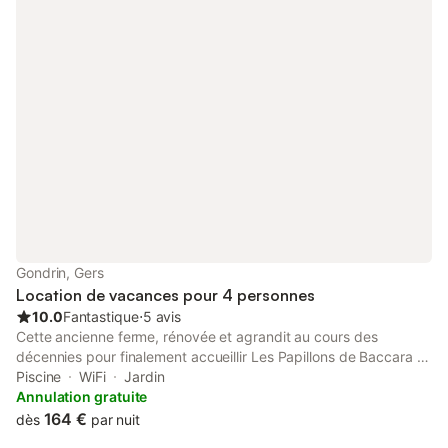
Gondrin, Gers
Location de vacances pour 4 personnes
10.0
Fantastique
⋅
5 avis
Cette ancienne ferme, rénovée et agrandit au cours des
décennies pour finalement accueillir Les Papillons de Baccara se
compose de deux gîtes de charme 4* décorés avec goût sur
Piscine
WiFi
Jardin
une propriété de 7 hectares de verdure et de sérénité. Vous y
Annulation gratuite
trouverez une piscine d'eau salée pour vous prélasser au soleil,
164 €
dès
par nuit
l'ombre des vieux noyers pour vous détendre et admirer le ciel