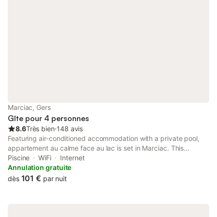
Marciac, Gers
Gîte pour 4 personnes
8.6
Très bien
⋅
148 avis
Featuring air-conditioned accommodation with a private pool,
appartement au calme face au lac is set in Marciac. This
property offers access to a balcony, free private parking and
Piscine
WiFi
Internet
free WiFi.
Annulation gratuite
101 €
dès
par nuit