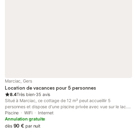
Marciac, Gers
Location de vacances pour 5 personnes
8.4
Très bien
⋅
35 avis
Situé à Marciac, ce cottage de 12 m² peut accueillir 5
personnes et dispose d'une piscine privée avec vue sur le lac.
La propriété se trouve à 900 m du centre-ville, offrant un point
Piscine
WiFi
Internet
de chute pour ceux qui souhaitent explorer les environs.
Annulation gratuite
L'intérieur comprend 1 chambre avec un lit double et des
90 €
dès
par nuit
couchages supplémentaires, 1 salle de bains et une kitchenette