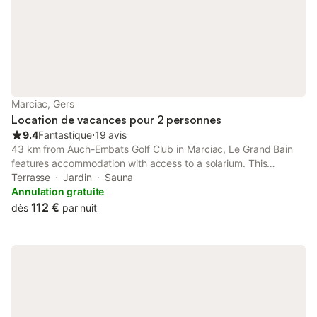
Marciac, Gers
Location de vacances pour 2 personnes
9.4
Fantastique
⋅
19 avis
43 km from Auch-Embats Golf Club in Marciac, Le Grand Bain
features accommodation with access to a solarium. This
property offers access to a terrace and free private parking.
Terrasse
Jardin
Sauna
Annulation gratuite
112 €
dès
par nuit