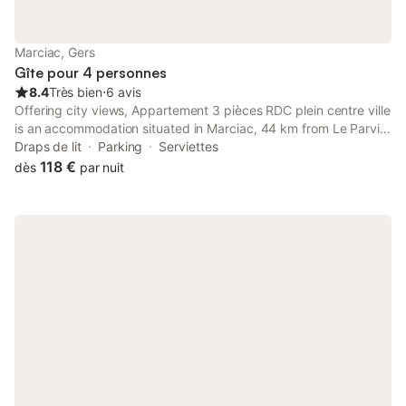
Marciac, Gers
Gîte pour 4 personnes
8.4
Très bien
⋅
6 avis
Offering city views, Appartement 3 pièces RDC plein centre ville
is an accommodation situated in Marciac, 44 km from Le Parvis
and 45 km from Auch-Embats Golf Club. It is set 45 km from
Draps de lit
Parking
Serviettes
Laloubère Golf Club and provides an ATM.
118 €
dès
par nuit