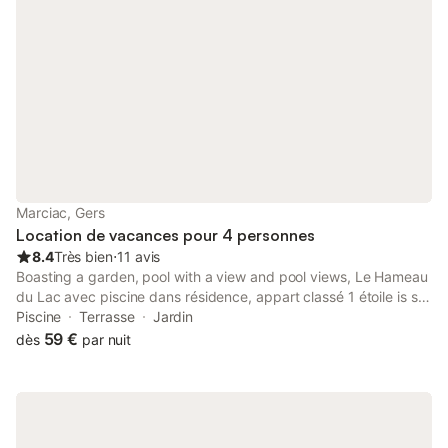
Marciac, Gers
Location de vacances pour 4 personnes
8.4
Très bien
⋅
11 avis
Boasting a garden, pool with a view and pool views, Le Hameau
du Lac avec piscine dans résidence, appart classé 1 étoile is set
in Marciac. There is an in-house restaurant and free private
Piscine
Terrasse
Jardin
parking.
59 €
dès
par nuit