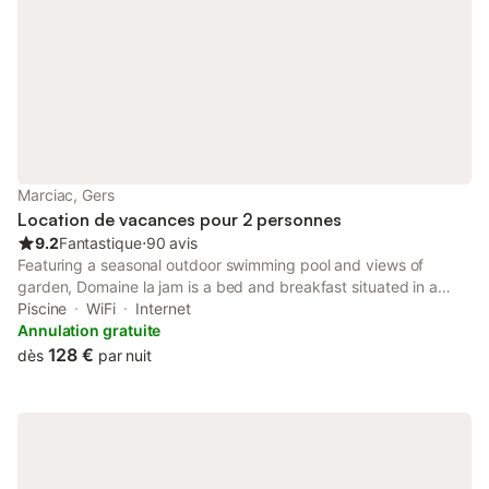
Marciac, Gers
Location de vacances pour 2 personnes
9.2
Fantastique
⋅
90 avis
Featuring a seasonal outdoor swimming pool and views of
garden, Domaine la jam is a bed and breakfast situated in a
historic building in Marciac, 11 km from Château de Pallanne
Piscine
WiFi
Internet
Golf Course.
Annulation gratuite
128 €
dès
par nuit