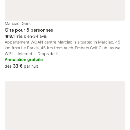
Marciac, Gers
Gîte pour 5 personnes
8.1
Très bien
⋅
34 avis
Appartement WOAN centre Marciac is situated in Marciac, 45
km from Le Parvis, 45 km from Auch-Embats Golf Club, as well
as 45 km from Laloubère Golf Club. Both free WiFi and parking
WiFi
Internet
Draps de lit
on-site are available at the apartment free of charge.
Annulation gratuite
33 €
dès
par nuit