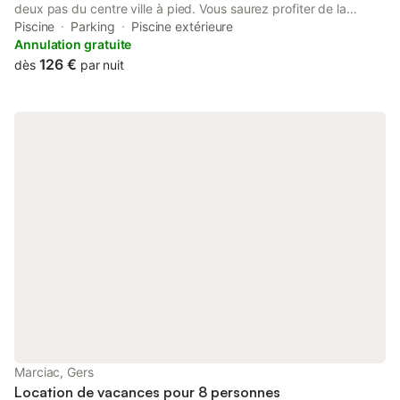
deux pas du centre ville à pied. Vous saurez profiter de la
pêche, de la randonnée autour du LAC, du festival de jazz tout
Piscine
Parking
Piscine extérieure
à pied, des magnifiques paysages wallonnés, des sports
Annulation gratuite
nautiques et d'un patrimoine historique exceptionnel à proximité
126 €
dès
par nuit
. Logement très agréable tout en rdc avec vue imprenable sur le
lac exposé EST . Grande terrasse . Piscine de la résidence en
été
Marciac, Gers
Location de vacances pour 8 personnes