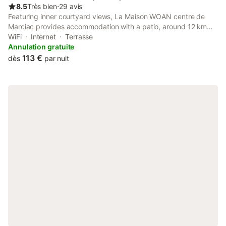
8.5
Très bien
⋅
29 avis
Featuring inner courtyard views, La Maison WOAN centre de
Marciac provides accommodation with a patio, around 12 km
from Château de Pallanne Golf Course. Both free WiFi and
WiFi
Internet
Terrasse
parking on-site are available at the holiday home free of charge.
Annulation gratuite
113 €
dès
par nuit