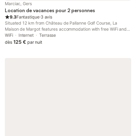
Marciac, Gers
Location de vacances pour 2 personnes
9.3
Fantastique
⋅
3 avis
Situated 12 km from Château de Pallanne Golf Course, La
Maison de Margot features accommodation with free WiFi and
free private parking. The property is set 45 km from Le Parvis,
WiFi
Internet
Terrasse
45 km from Laloubère Golf Club and 46 km from Tumulus Golf
125 €
dès
par nuit
Course.