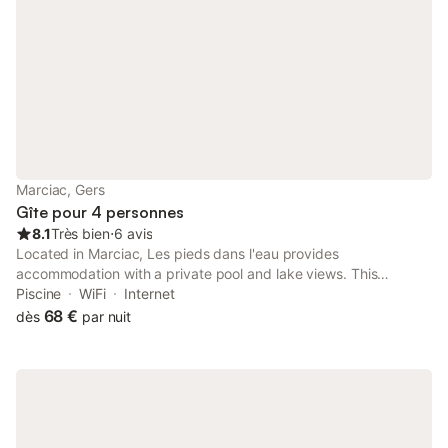
Marciac, Gers
Gîte pour 4 personnes
8.1
Très bien
⋅
6 avis
Located in Marciac, Les pieds dans l'eau provides
accommodation with a private pool and lake views. This
property offers access to a terrace, free private parking and
Piscine
WiFi
Internet
free WiFi.
68 €
dès
par nuit