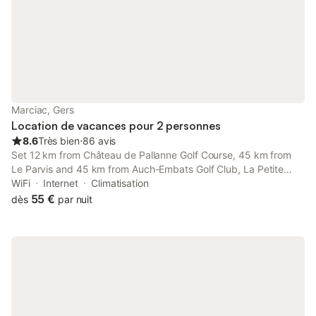
Marciac, Gers
Location de vacances pour 2 personnes
8.6
Très bien
⋅
86 avis
Set 12 km from Château de Pallanne Golf Course, 45 km from
Le Parvis and 45 km from Auch-Embats Golf Club, La Petite
Ecole Chez Etche offers accommodation situated in Marciac.
WiFi
Internet
Climatisation
55 €
dès
par nuit