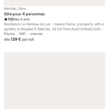
Marciac, Gers
Gîte pour 4 personnes
7.0
Bien
⋅
4 avis
Residence Le Hameau du Lac - maeva Home, a property with a
garden, is situated in Marciac, 44 km from Auch-Embats Golf
Club, 45 km from Le Parvis, as well as 45 km from Laloubère
Piscine
WiFi
Internet
Golf Club.
139 €
dès
par nuit