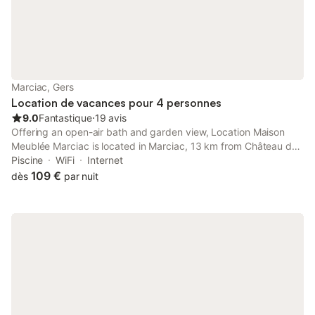
Marciac, Gers
Location de vacances pour 4 personnes
9.0
Fantastique
⋅
19 avis
Offering an open-air bath and garden view, Location Maison
Meublée Marciac is located in Marciac, 13 km from Château de
Pallanne Golf Course and 44 km from Auch-Embats Golf Club.
Piscine
WiFi
Internet
109 €
dès
par nuit