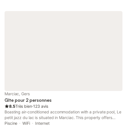
out.
Marciac, Gers
Gîte pour 2 personnes
8.5
Très bien
⋅
123 avis
Boasting air-conditioned accommodation with a private pool, Le
petit jazz du lac is situated in Marciac. This property offers
access to a terrace, free private parking and free WiFi.
Piscine
WiFi
Internet