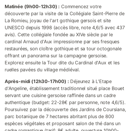
Matinée (9h00-12h30) :
Commencez votre
découverte par la visite de la Collégiale Saint-Pierre de
La Romieu, joyau de l'art gothique gersois et site
UNESCO depuis 1998 (accès libre, note 4,6/5 avec 437
avis). Cette collégiale fondée au XIVe siècle par le
cardinal Arnaud d'Aux impressionne par ses fresques
restaurées, son cloître gothique et sa tour octogonale
offrant un panorama sur la campagne gersoise.
Explorez ensuite la Tour dite du Cardinal d'Aux et les
ruelles pavées du village médiéval.
Après-midi (12h30-17h00) :
Déjeunez à L'Etape
d'Angeline, établissement traditionnel situé place Bouet
servant une cuisine gersoise raffinée dans un cadre
authentique (budget: 22-28€ par personne, note 4,6/5).
Poursuivez par la découverte des Jardins de Coursiana,
parc botanique de 7 hectares abritant plus de 800
espèces végétales et proposant salon de thé dans un
cadre romantique (tarif: 8€ adulte, ouverture 10h00-