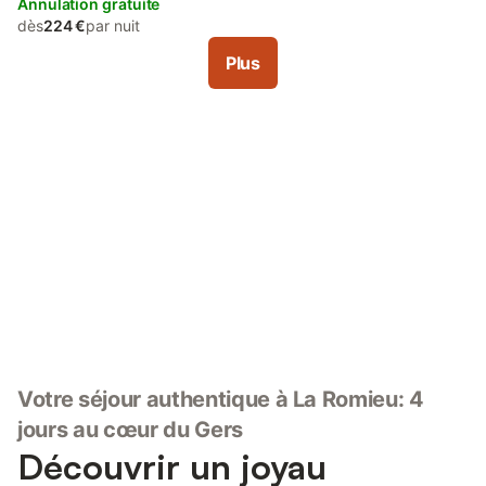
Annulation gratuite
dès
224 €
par nuit
Plus
Connectez-vous et économisez
Se connecter
jusqu'à 10% sur nos logements.
Votre séjour authentique à La Romieu: 4
jours au cœur du Gers
Découvrir un joyau