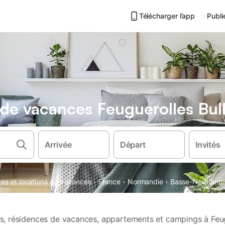
Télécharger l’app
Publi
 de vacances Feuguerolles Bul
Arrivée
Départ
Invités
·
·
·
tes et locations de vacances
France
Normandie
Basse-Normandi
ons, résidences de vacances, appartements et campings à Feug