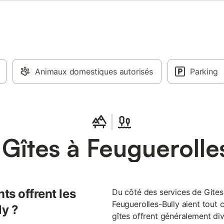
penderie. Une salle de bains ave
lavabo, une douche, un lave ling
sont séparés. En mezzanine, un
avec canapé lit de 140 cm, un bu
une TV et un lecteur DVD. Le gîte
confortable avec un chauffage él
Un poêle permet le confort du fe
Animaux domestiques autorisés
quand les soirées fraichissent. U
Parking
équipement pour bébé est dispon
Nous vous prêtons des vélos (adu
votre arrivée, les lits sont prêts, l
toilette et les torch
Gîtes à Feuguerolle
ts offrent les
Du côté des services de Gites.f
Feuguerolles-Bully aient tout c
ly ?
gîtes offrent généralement div