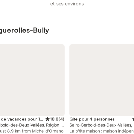
et ses environs
guerolles-Bully
Location de vacances pour 12 personnes
10.0
(
4
)
Gîte pour 4 personnes
rbold-des-Deux-Vallées, Région de Caen
Saint-Gerbold-des-Deux-Vallées,
just 8.9 km from Michel d'Ornano
La p'tite maison : maison indépe