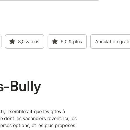
c un
e. Les WC
e chambre
reau,
 est
ectrique.
u de bois
n
8,0
& plus
9,0
& plus
Annulation gratu
ible.
ltes) A
e linge de
s-Bully
r, il semblerait que les gîtes à
e dont les vacanciers rêvent. Ici, les
erses options, et les plus proposés