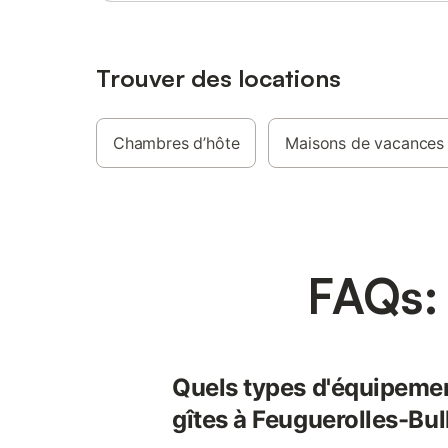
place de parking partagée sur place est
prévue pour votre véhicule. Veuillez noter
que les fêtes et événements ne sont pas
autorisés sur la propriété.
Trouver des locations
Chambres d’hôte
Maisons de vacances
FAQs: 
Quels types d'équipemen
gîtes à Feuguerolles-Bul