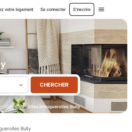
ez votre logement
Se connecter
S'inscrire
ly
CHERCHER
·
·
e
Calvados
Gîtes à Feuguerolles-Bully
uerolles Bully