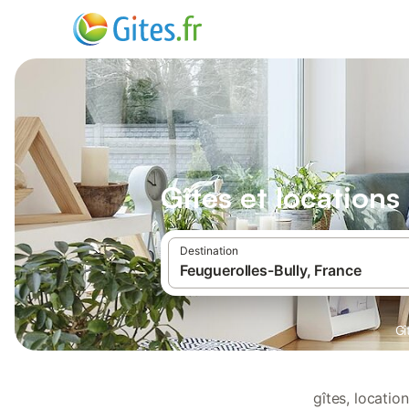
Gîtes et locations
Destination
Gî
gîtes, locati