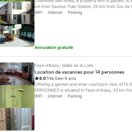
Chambres des Noels, a property with a garden, is l
km from Saumur Train Station, 25 km from Zoo de D
26 km from Stade Jean-Bouin.
WiFi
Internet
Parking
Annulation gratuite
Faye-d'Anjou, Vallée de la Loire
Location de vacances pour 14 personnes
8.0
Très bien
⋅
4 avis
Offering a garden and inner courtyard view, GITE
PERSONNES is situated in Faye-dʼAnjou, 33 km fro
km from Saumur Train Station.
WiFi
Internet
Parking