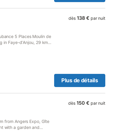
138 €
dès
par nuit
Aubance 5 Places Moulin de
ing in Faye-dʼAnjou, 29 km
Plus de détails
150 €
dès
par nuit
 km from Angers Expo, Gîte
nt with a garden and
 terrace, free private