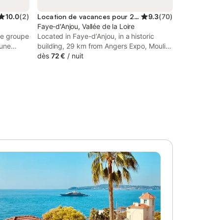
10.0
(
2
)
Location de vacances pour 2 personnes
9.3
(
70
)
Faye-d'Anjou, Vallée de la Loire
de groupe
Located in Faye-dʼAnjou, in a historic
 une
building, 29 km from Angers Expo, Moulin
and gîte
de la Placette is a bed and breakfast with
dès
72 €
/
nuit
uvant
pool with a view and free bikes. This
déal pour
property offers access to a terrace, free
mis
private parking and free WiFi.
llevigne-
r
partage,
tère
qu’à 15
ée des
 Dès
rande
ine
animés et
 salon
frent des