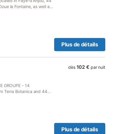
ocated in Faye-dʼAnjou, 44
oue la Fontaine, as well as
Plus de détails
102 €
dès
par nuit
 DE GROUPE - 14
m Terra Botanica and 44
Plus de détails