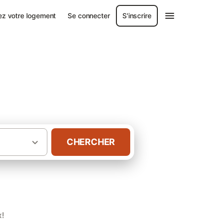
ez votre logement
Se connecter
S'inscrire
CHERCHER
·
·
re
Maine-et-Loire
Gîtes à Faye-d'Anjou
x!