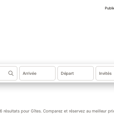
Publi
s de vacances à Faye-d'Anjou
Arrivée
Départ
Invités
·
·
Gîtes et locations de vacances
France
Pays de la Loi
6 résultats pour Gîtes. Comparez et réservez au meilleur pri