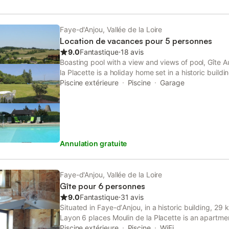
Faye-d'Anjou, Vallée de la Loire
Location de vacances pour 5 personnes
9.0
Fantastique
⋅
18 avis
Boasting pool with a view and views of pool, Gîte 
la Placette is a holiday home set in a historic build
from Angers Expo.
Piscine extérieure
Piscine
Garage
Annulation gratuite
Faye-d'Anjou, Vallée de la Loire
Gîte pour 6 personnes
9.0
Fantastique
⋅
31 avis
Situated in Faye-dʼAnjou, in a historic building, 29
Layon 6 places Moulin de la Placette is an apartme
barbecue facilities. This property offers access to a
Piscine extérieure
Piscine
WiFi