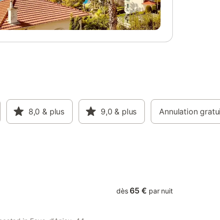
e
Confort &
 (dont 4
in et 2
 équipée
ng privé
mande À
invitent
arbecues
font les
ture, vin
nt situé
8,0
& plus
9,0
& plus
Annulation gratu
ou : 🍷
 des
es et
65 €
dès
par nuit