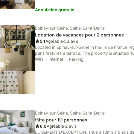
thérapeutiques disponibles ou simple parenthèse 
Annulation gratuite
de la nature apprécieront particulièrement la proxi
vous adonner à des activités nautiques, des piques
bord de l’eau. Profitez de la proximité avec les ligne
capitale en 10 min ainsi que le tramway T8 pour rej
Épinay-sur-Seine, Seine-Saint-Denis
L'aéroport de Paris-Charles-de-Gaulle, le plus proc
Location de vacances pour 2 personnes
quête d’une escapade romantique, d’une pause dét
5.1
Agréable
⋅
53 avis
explorer la capitale? « Sweet Home » est un choix i
Located in Épinay-sur-Seine in the Ile de France re
paris features a terrace. The property is situated 
Hall, 10 km from Pigalle Metro Station and 10 km f
WiFi
Internet
Parking
Épinay-sur-Seine, Seine-Saint-Denis
Gîte pour 10 personnes
6.0
Agréable
⋅
2 avis
LOGEMENT D'EXCEPTION, situé à 10mn à pieds de 