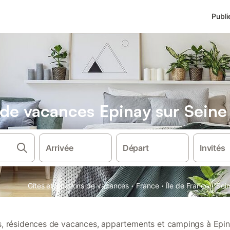
Publi
s de vacances Epinay sur Seine
Arrivée
Départ
Invités
·
·
·
Gîtes et locations de vacances
France
Île de France
Sein
ns, résidences de vacances, appartements et campings à Epin