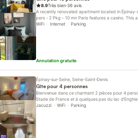
pourrez vous détendre et regarder vos émissions p
8.9
Très bien
⋅
36 avis
compte. Cuisine entièrement équipée : Préparez de
A recently renovated apartment located in Épinay-
cuisine moderne et fonctionnelle, équipée de tout l
pers - 2 Pkg - 10 mn Paris features a casino. This
machine à café et une théière pour démarrer votre 
accommodation with a balcony.
WiFi
Internet
Parking
de bain élégante : Détendez-vous dans une salle 
aménagée avec une douche à l'italienne. Wi-Fi haut
Annulation gratuite
Épinay-sur-Seine, Seine-Saint-Denis
Gîte pour 4 personnes
Bienvenue dans ce charmant 2 pièces pour 4 person
Stade de France et à quelques pas du lac d'Enghien
comprend une chambre, un lit queen size et un cana
Jacuzzi
WiFi
Parking
fibre, TV connectée, lave-linge et cuisine totaleme
gratuit/lit bébé/ serviettes/draps = inclus A 50 mè
pharmacie, boulangerie, épicerie, coiffeur… L'app
quartier calme et agréable à 800m du Casino Barri
d'Enghien les Bains, 1er centre thermal d'Ile de Fra