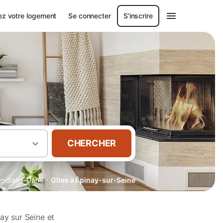
ez votre logement
Se connecter
S'inscrire
CHERCHER
·
e-Saint-Denis
Gîtes à Épinay-sur-Seine
ay sur Seine et