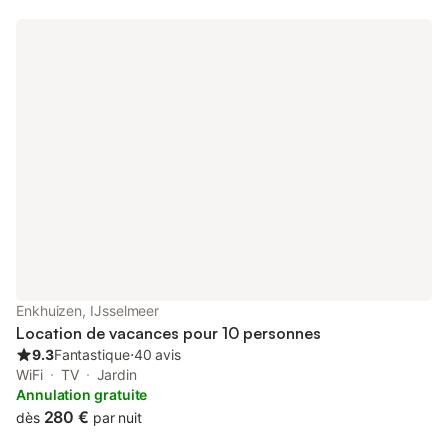
cuisine ouverte est entièrement équipée, comprenant un lave-
vaisselle, une plaque à induction, un four combiné micro-ondes,
une cafetière et un grand réfrigérateur-congélateur. Le Cube
Lodge 4 dispose de deux chambres : l'une avec un lit double et
l'autre avec deux lits simples séparés. La salle de bain moderne
est équipée d'une douche à l'italienne et d'un lavabo, et il y a
des toilettes séparées. À l'extérieur, vous pourrez vous détendre
sur la terrasse couverte, qui dispose d'un ensemble de mobilier
de jardin confortable. Vous pouvez garer votre voiture près de
la maison. Découvrez la tranquillité de l'IJsselmeer à EuroParcs
Enkhuizer Strand, situé les pieds dans l'eau et à quelques pas
du centre historique d'Enkhuizen. Ici, vous pourrez profiter de la
plage, de la nature et des vues sur l'IJsselmeer, tandis que la
charmante ville portuaire historique vous invite à découvrir ses
terrasses animées, ses boutiques et ses excursions culturelles
comme le musée Zuiderzee ou Sprookjeswonderland pour les
Enkhuizen, IJsselmeer
enfants. Hoorn et Medemblik sont également facilement
Location de vacances pour 10 personnes
accessibles pour une ex
9.3
Fantastique
⋅
40 avis
WiFi
TV
Jardin
Annulation gratuite
280 €
dès
par nuit