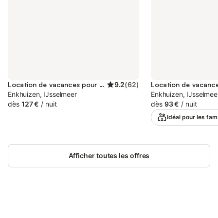
Location de vacances pour 6 personnes
9.2
(
62
)
Enkhuizen, IJsselmeer
Enkhuizen, IJsselmee
dès
127 €
/
nuit
dès
93 €
/
nuit
Idéal pour les fami
Afficher toutes les offres
Connectez-vous et économisez
Se connecter