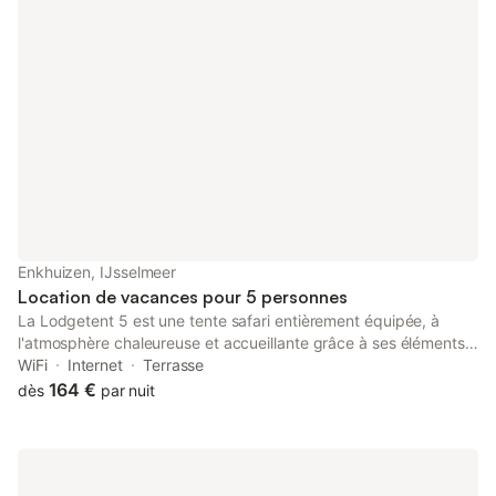
Enkhuizen, IJsselmeer
Location de vacances pour 5 personnes
La Lodgetent 5 est une tente safari entièrement équipée, à
l'atmosphère chaleureuse et accueillante grâce à ses éléments
en bois. Cette tente de plain-pied peut accueillir cinq personnes
WiFi
Internet
Terrasse
et est accessible par quelques marches. L'espace de vie
164 €
dès
par nuit
comprend un coin repas et une cuisine équipée d'un micro-
ondes, d'une cafetière à filtre et de plaques à induction. Elle
dispose de deux chambres : l'une avec un lit double et l'autre
avec un lit superposé triple. La salle de bain moderne est