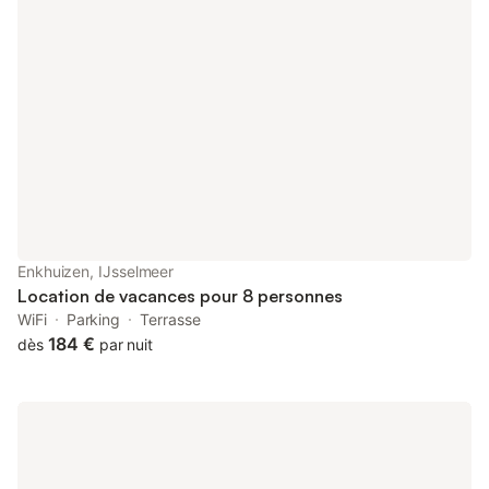
équipée d'une douche, d'un lavabo et de toilettes. À l'extérieur,
une terrasse couverte avec table de pique-nique vous attend.
La tente bénéficie également d'un emplacement privatif et
d'une connexion Wi-Fi gratuite.
Enkhuizen, IJsselmeer
Location de vacances pour 8 personnes
WiFi
Parking
Terrasse
184 €
dès
par nuit