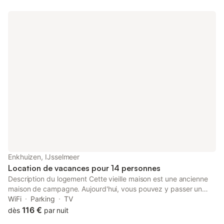
Enkhuizen, IJsselmeer
Location de vacances pour 14 personnes
Description du logement Cette vieille maison est une ancienne
maison de campagne. Aujourd'hui, vous pouvez y passer un
séjour agréable pour découvrir la belle ville d'Enkhuizen. La
WiFi
Parking
TV
maison dispose d'une belle cuisine spacieuse, d'un salon séparé
116 €
dès
par nuit
et de plusieurs chambres et salles de bains. Il y a de belles