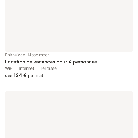
douches et lavabos, ainsi que de toilettes séparées pour plus de
commodité. À l'extérieur, la grande véranda donnant sur un
jardin vous invite à profiter de la nature. Commencez votre
journée par un café au soleil ou terminez votre soirée par un
moment de détente au grand air. Découvrez le charme
d'EuroParcs Enkhuizerstrand et réservez votre séjour au Cube
Split 6, l'alliance parfaite entre nature, confort et détente !
Enkhuizen, IJsselmeer
Location de vacances pour 4 personnes
WiFi
Internet
Terrasse
124 €
dès
par nuit