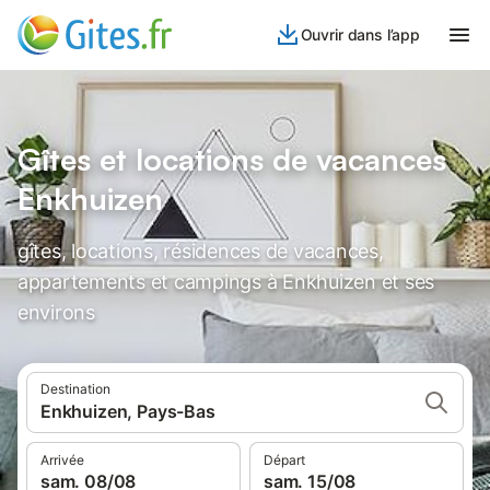
Ouvrir dans l’app
Gîtes et locations de vacances
Enkhuizen
gîtes, locations, résidences de vacances,
appartements et campings à Enkhuizen et ses
environs
Destination
Enkhuizen, Pays-Bas
Arrivée
Départ
sam. 08/08
sam. 15/08