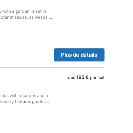
r place et l'établissement
0 m de l'appartement et les
with a garden, is set in
. L'emplacement au rez-de-
randt House, as well as 21
oix pratique pour divers
tyard views, this apartment
Plus de détails
195 €
dès
par nuit
tion with a garden and a
roperty features garden
m from Artis Zoo.