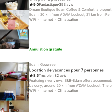
une journée de visites. Un parking est disponible su
9.0
Fantastique
⋅
393 avis
est entièrement non-fumeurs. Le lac se trouve à 90
Dream Boutique Edam Coffee & Comfort, a property 
sites d'intérêt d'Edam sont facilement accessibles
Edam, 20 km from A'DAM Lookout, 21 km from Remb
chaussée et la conception accessible en font un ch
km from Artis Zoo. Featuring garden and inner cour
WiFi
Internet
Climatisation
groupes visitant cette partie des Pays-Bas.
also features free WiFi.
Annulation gratuite
Edam, Gouwzee
Location de vacances pour 7 personnes
8.5
Très bien
⋅
82 avis
Featuring river views, B&B-Edam offers accommoda
balcony, around 20 km from A'DAM Lookout. The p
views and is 21 km from Rembrandt House and 21 k
WiFi
Internet
Climatisation