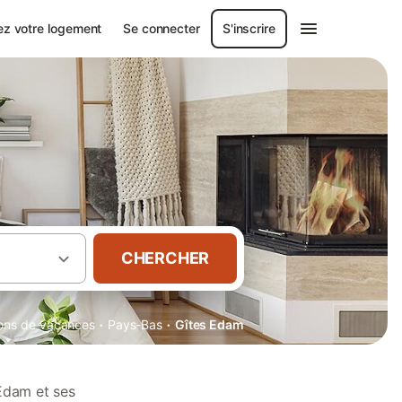
ez votre logement
Se connecter
S'inscrire
CHERCHER
·
·
tions de vacances
Pays-Bas
Gîtes Edam
Edam et ses