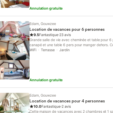
Annulation gratuite
Edam, Gouwzee
Location de vacances pour 6 personnes
9.5
Fantastique
⋅
23 avis
Grande salle de vie avec cheminée et table pour 6
canapé et une table 6 pers pour manger dehors. C
et lave vaisselle. Salle de bain simple mais avec lav
WiFi
Terrasse
Jardin
premier étages deux chambres et un grand palier 
peuvent dormir. Place très limitée en traffic, avec p
coin. Edam est une ville médiévale à proximité de
encore Amsterdam. A 100 meètres des marchés au
région de la Hollande du nord avec beaucoup de vi
Annulation gratuite
proximité et 30 minutes de la mer du Nord. Gare ro
la maison (Direction Hoorn, Amsterdam, Purmerend
possibilité de décharger la voiture et parking grat
marche.
Edam, Gouwzee
Location de vacances pour 4 personnes
10.0
Fantastique
⋅
2 avis
Cette maison de vacances avec 2 chambres et 1 sal