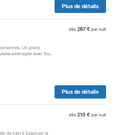
Plus de détails
267 €
dès
par nuit
 personnes. Un grand
uisine aménagée avec four
e-linge et séchoir. Au
ou une à deux personnes
lusieurs enfants dans le
 Volendam et de Hoorn ou
x fromages. Typique de la
llages pittoresques à
Plus de détails
utière (bus) à 1 minutes de
 et Volendam). Maison avec
uit à deux minutes de
210 €
dès
par nuit
le de bain à Edam est la