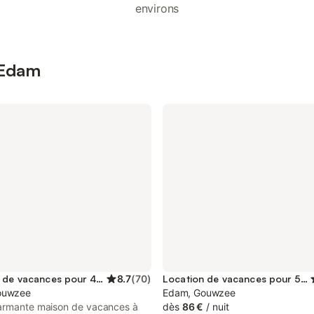
environs
 Edam
Location de vacances pour 4 personnes
8.7
(
70
)
Location de vacances pour 5 personnes
ouwzee
Edam, Gouwzee
armante maison de vacances à
dès
86 €
/
nuit