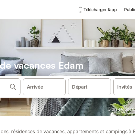
Télécharger l’app
Publi
s de vacances Edam
Arrivée
Départ
Invités
Gîtes et loca
ations, résidences de vacances, appartements et campings à 