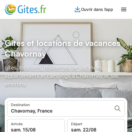
Ouvrir dans l’app
Gîtes et locations de vacances
Chavornay
gîtes, locations, résidences de vacances,
appartements et campings à Chavornay et ses
environs
Destination
Chavornay, France
Arrivée
Départ
sam. 15/08
sam. 22/08