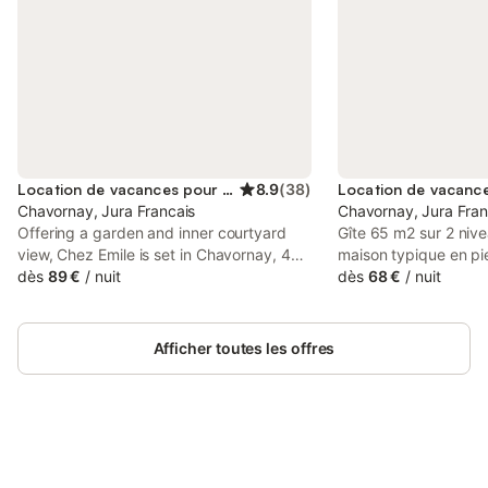
Location de vacances pour 5 personnes
8.9
(
38
)
Chavornay, Jura Francais
Chavornay, Jura Fran
Offering a garden and inner courtyard
Gîte 65 m2 sur 2 niv
view, Chez Emile is set in Chavornay, 48
maison typique en pi
km from SavoiExpo and 26 km from
dès
89 €
/
nuit
mitoyenne à la maiso
dès
68 €
/
nuit
Abbaye d'Hautecombe. This holiday
r.d.c: cuisine, salon ,s
home features free private parking and
A l'étage: 2 chambres 1
private check-in and check-out.
pers 1 lit bébé. Terra
Afficher toutes les offres
jardin et balançoires
Chauffage électrique.
vous réserverons un 
.A voir les cascades 
15 k m. Sentier balis
Connectez-vous et économisez
caves du Bugey. Télé
Se connecter