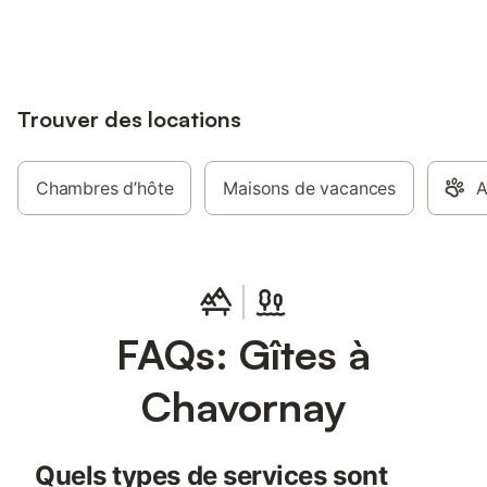
jusqu'à 10% sur nos logements.
téléphone port ,Wifi
,Cour ,Baignoire ,Lave
linge, Micro-onde, R
,Couteaux électrique
possible en sus 40 e
Trouver des locations
draps pour 1 lits 1 p
euros ,draps pour lit 
en sus frais d'électric
chauffage.
Chambres d’hôte
Maisons de vacances
A
FAQs: Gîtes à
Chavornay
Quels types de services sont