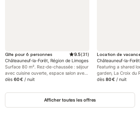
Gîte pour 6 personnes
9.5
(
31
)
Châteauneuf-la-Forêt, Région de Limoges
Châteauneuf-la-Forêt
Surface 80 m². Rez-de-chaussée : séjour
Featuring a shared l
avec cuisine ouverte, espace salon avec
garden, La Croix du 
poêle à bois, grande buanderie, wc.
dès
60 €
/
nuit
breakfast set in a hist
dès
80 €
/
nuit
Étage : 3 chambres (1 lit 160 cm, 4 lits 1
Châteauneuf-la-Forêt
place,1 lit parapluie), salle d'eau avec wc.
Limoges Exhibition Ce
Chauffage électrique et bois. Lits faits à
Afficher toutes les offres
l'arrivée. Table de ping-pong dans une
grange attenante pouvant servir
également de garage. Afin de vous offrir
un séjour responsable, certaines
consommations spécifiques (ex :
chauffage, électricité....) peuvent être
Connectez-vous et économisez
Se connecter