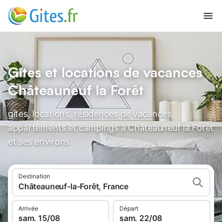
Gîtes et locations de vacances
Châteauneuf la Forêt
gîtes, locations, résidences de vacances,
appartements et campings à Châteauneuf la Forêt
et ses environs
Destination
Châteauneuf-la-Forêt, France
Arrivée
Départ
sam. 15/08
sam. 22/08