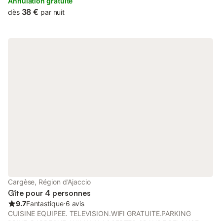
property.
Annulation gratuite
38 €
dès
par nuit
Cargèse, Région d'Ajaccio
Gîte pour 4 personnes
9.7
Fantastique
⋅
6 avis
CUISINE EQUIPEE. TELEVISION.WIFI GRATUITE.PARKING