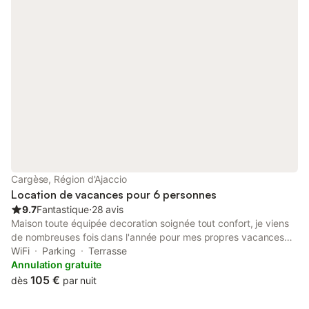
Possibilité de louer du linge sur place
Cargèse, Région d'Ajaccio
Location de vacances pour 6 personnes
9.7
Fantastique
⋅
28 avis
Maison toute équipée decoration soignée tout confort, je viens
de nombreuses fois dans l'année pour mes propres vacances
avec ma famille, et je vous laisse tous les aménagements qui
WiFi
Parking
Terrasse
pourraient vous être utiles. La maison dispose d'un jardin clos et
Annulation gratuite
fleuri, vue sur mer dans residence calme et arborée à 800
105 €
dès
par nuit
metres de la plage de sable du péro, tennis dans la résidence.
Proche des sites touristiques connus le village de CARGESE et