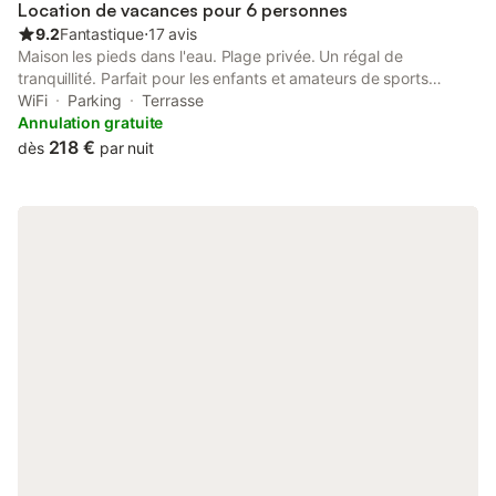
Location de vacances pour 6 personnes
9.2
Fantastique
⋅
17 avis
Maison les pieds dans l'eau. Plage privée. Un régal de
tranquillité. Parfait pour les enfants et amateurs de sports
aquatiques, ainsi qu'amateurs de farniente.C'est une maison et
WiFi
Parking
Terrasse
un endroit assez unique. Situé face à une plage de sable fin très
Annulation gratuite
tranquille même en pleine saison. C'est un endroit vraiment rare.
218 €
dès
par nuit
Les personnes qui ont eu le plaisir d'y passer un séjour, assimile
ce lieu à un petit paradis. Que dire de plus.Une plage de sable
fin assez sauvage. Maison les pieds dans l'eau, tout confort, un
régal de tranquillité, les vacances pour toute la famille.