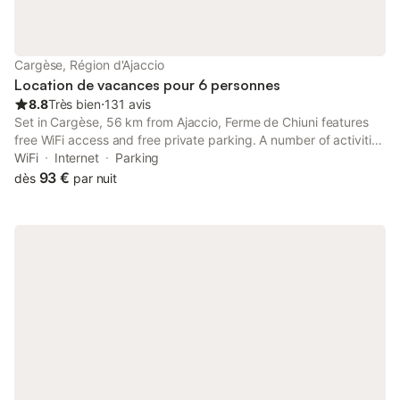
maison ,se reporter aux annonces 1126368 ou 1486121 ou
1488937). location uniquement du samedi au samedi
Cargèse, Région d'Ajaccio
Location de vacances pour 6 personnes
8.8
Très bien
⋅
131 avis
Set in Cargèse, 56 km from Ajaccio, Ferme de Chiuni features
free WiFi access and free private parking. A number of activities
are offered in the area, such as cycling and fishing.
WiFi
Internet
Parking
93 €
dès
par nuit