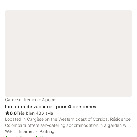
Cargèse, Région d'Ajaccio
Location de vacances pour 4 personnes
8.8
Très bien
⋅
436 avis
Located in Cargèse on the Western coast of Corsica, Résidence
Colombara offers self-catering accommodation in a garden with
children’s playground. Free Wi-Fi is available throughout the
WiFi
Internet
Parking