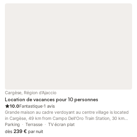
ses 2 eglises, les CALANCHES DE PIANA, le GOLF DE PORTO. A
disposition 5 plages dans la communes. Commerces dans le
village à 1,5kms. Internet illimité. Climatisation Catherine
0six2six3huit6huit6sept
Cargèse, Région d'Ajaccio
Location de vacances pour 10 personnes
10.0
Fantastique
⋅
1 avis
Grande maison au cadre verdoyant au centre village is located
in Cargèse, 49 km from Campo Dell'Oro Train Station, 30 km
from Creeks of Piana, as well as 50 km from Ajaccio Town Hall.
Parking
Terrasse
TV écran plat
239 €
dès
par nuit