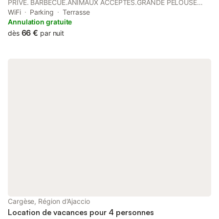
PRIVE. BARBECUE.ANIMAUX ACCEPTES.GRANDE PELOUSE
AVEC PALMIERS.APPARTEMENT SITUE DANS UNE RESIDENCE
WiFi
Parking
Terrasse
CALME.A CINQ MINUTES A PIEDS DE LA GRANDE PLAGE DU
Annulation gratuite
VILLAGE DE CARGESE LA GRECQUE. FACE A LA POINTE
66 €
dès
par nuit
D'OMIGNA ET SES SPLENDIDES COUCHERS DE SOLEIL. SITUE
A VINGT MINUTES DU VILLAGE DE PIANA ET DE SES
CALANCHES CLASSEES AU PATRIMOINE MONDIAL DE
L'UNESCO.
Cargèse, Région d'Ajaccio
Location de vacances pour 4 personnes