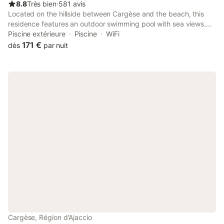
8.8
Très bien
⋅
581 avis
Located on the hillside between Cargèse and the beach, this
residence features an outdoor swimming pool with sea views.
Residenza l’Alivetu is just a 25-minute drive from the Piana
Piscine extérieure
Piscine
WiFi
Calanches hills.
171 €
dès
par nuit
Cargèse, Région d'Ajaccio