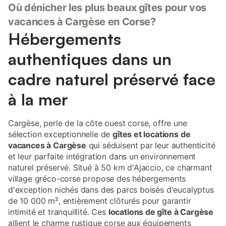
Où dénicher les plus beaux gîtes pour vos
partie "espace vert". De plus des volets roulants ont été installés
dans le séjour ainsi que dans la chambre pour votre tranquillité
vacances à Cargèse en Corse?
et votre intimité. Piscine sécurisée. à quelques dizaines de
Hébergements
mètres ouverte de Mai à fin septembre. Enfin, il est précisé que
le montant du loyer de 60E est à régler à l'arrivée dans les lieux
authentiques dans un
à la personne chargée de vous réceptionner.
cadre naturel préservé face
à la mer
Cargèse, perle de la côte ouest corse, offre une
sélection exceptionnelle de
gîtes et locations de
vacances à Cargèse
qui séduisent par leur authenticité
et leur parfaite intégration dans un environnement
naturel préservé. Situé à 50 km d'Ajaccio, ce charmant
village gréco-corse propose des hébergements
d'exception nichés dans des parcs boisés d'eucalyptus
de 10 000 m², entièrement clôturés pour garantir
intimité et tranquillité. Ces
locations de gîte à Cargèse
allient le charme rustique corse aux équipements