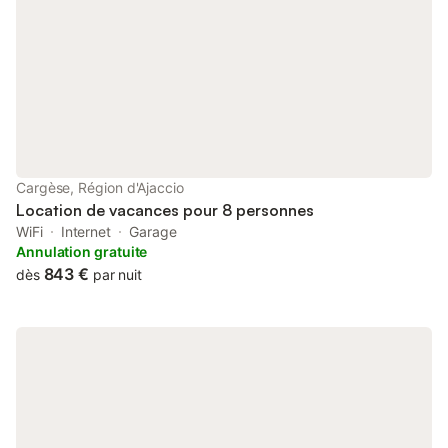
exceptionnel en terrasses aux panoramas multiples et si
dépaysants ! Loin de l’agitation citadine, ce camping familial par
excellence, revendique la reconnexion à la nature et assume sa
douce ambiance méditerranéenne ! Accueil, qualité et
convivialité sont les maîtres mots de ce camping écolabellisé
très attaché aux valeurs environnementales. Il vous propose un
agréable espace aquatique, des services et animations et sera
le point de départ idéal pour découvrir ce très joli coin de Corse
et ses trésors inestimables. Quand Corsica rime avec Torraccia !
Espace Aquatique L’agréable piscine extérieure de 84 m²,
Cargèse, Région d'Ajaccio
chauffée par le beau soleil corse, vous attend toute la saison,
Location de vacances pour 8 personnes
pour nager, plonger et vous amuser ; idéal notamment pour vos
WiFi
Internet
Garage
longu
Annulation gratuite
843 €
dès
par nuit