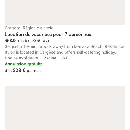
Cargèse, Région d'Ajaccio
Location de vacances pour 7 personnes
8.9
Très bien
⋅
350 avis
Set just a 10-minute walk away from Ménasia Beach, Résidence
Itylon is located in Cargèse and offers self-catering holiday
homes. Guests can relax by the outdoor swimming pool and on
Piscine extérieure
Piscine
WiFi
the terrace in the garden.
Annulation gratuite
223 €
dès
par nuit