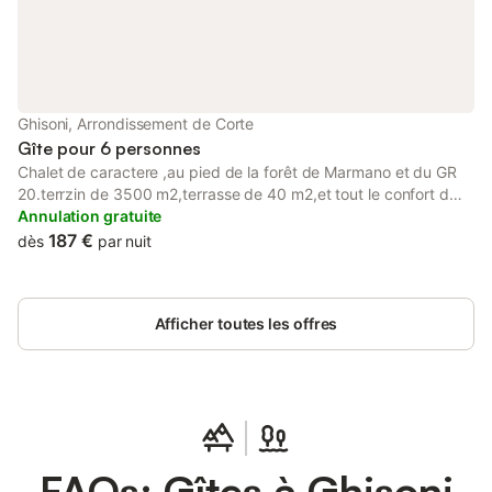
linge - Lave-vaisselle - Micro-ondes - Compartiment
congélateur - Télévision - Wi-Fi - Sèche-cheveux - Lits fait à
l'arrivée Une maison indépendante en pierre à Ghisoni.
Découvrez les plaisirs de la rivière, de la montagne et même du
ski alpin en saison !
Ghisoni, Arrondissement de Corte
Gîte pour 6 personnes
Chalet de caractere ,au pied de la forêt de Marmano et du GR
20.terrzin de 3500 m2,terrasse de 40 m2,et tout le confort d
une vraie maison.villag à 3mn et rivièreà moins d 1 km,resto
Annulation gratuite
boulangerie épiceri.
187 €
dès
par nuit
Afficher toutes les offres
FAQs: Gîtes à Ghisoni