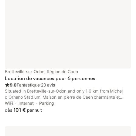
Bretteville-sur-Odon, Région de Caen
Location de vacances pour 6 personnes
9.0
Fantastique
⋅
20 avis
Situated in Bretteville-sur-Odon and only 1.6 km from Michel
d'Ornano Stadium, Maison en pierre de Caen charmante et
confortable et sa terrasse privative entre terre et mer features
WiFi
Internet
Parking
accommodation with inner courtyard views, free WiFi and free
101 €
dès
par nuit
private...