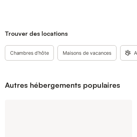
jusqu'à 10% sur nos logements.
Trouver des locations
Chambres d’hôte
Maisons de vacances
A
Autres hébergements populaires