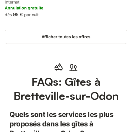
pour se détendre petit déjeuner possible 4 €/personne à régler
Internet
sur place (spécial enfant si indiqué à l'avance)
Annulation gratuite
95 €
dès
par nuit
Afficher toutes les offres
FAQs: Gîtes à
Bretteville-sur-Odon
Quels sont les services les plus
proposés dans les gîtes à