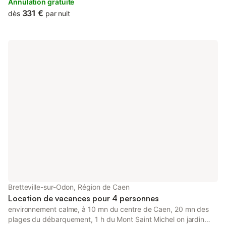
balnéo à remous, une cuisine ouverte sur la salle à manger, salle
Annulation gratuite
de sport et belle cabane en bois pour les enfants. Salon de
331 €
dès
par nuit
jardin, transat barbecue et brasero. Bus de ville pour rejoindre la
ville de Caen en 10 minutes. À 35 minutes des plages du
débarquement. Chateau de Caen et son millénaire en 2025,
mémorial, abbaye aux hommes, centre ancien (le vaugueux) et
de nombreuses animations (été: Eclats de rue..). Logement
pouvant accueillir 9 personnes (et si besoin lit d'appoint
supplémentaire).
Bretteville-sur-Odon, Région de Caen
Location de vacances pour 4 personnes
environnement calme, à 10 mn du centre de Caen, 20 mn des
plages du débarquement, 1 h du Mont Saint Michel on jardin