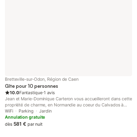
Bretteville-sur-Odon, Région de Caen
Gîte pour 10 personnes
10.0
Fantastique
⋅
1 avis
Jean et Marie-Dominique Carteron vous accueilleront dans cette
propriété de charme, en Normandie au coeur du Calvados à
proximité de Caen (2 kms); elle est composée d'un joli manoir du
WiFi
Parking
Jardin
18ème siècle qui convient parfaitement pour des séminaires ou
Annulation gratuite
accueillir votre famille. Ce manoir comporte un hall d'entrée
581 €
dès
par nuit
donnant sur un grand salon d'un côté et d'une salle à manger de
l'autre, une grande cuisine équipée de 2 fours et vaisselle pour