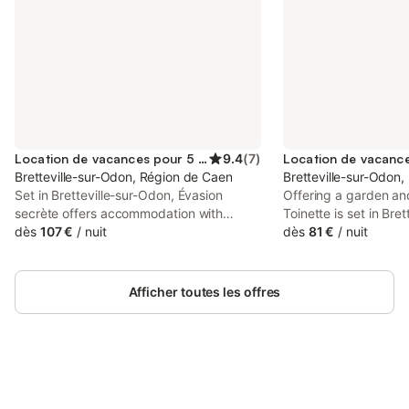
Location de vacances pour 5 personnes
9.4
(
7
)
Bretteville-sur-Odon, Région de Caen
Bretteville-sur-Odon
Set in Bretteville-sur-Odon, Évasion
Offering a garden an
secrète offers accommodation with
Toinette is set in Bre
private pool, free WiFi and free private
dès
107 €
/
nuit
km from Michel d'Or
dès
81 €
/
nuit
parking for guests who drive. The
4.6 km from Festylan
property has garden views and is 4.7 km
offers access to a ter
from Festyland and 8.2 km from Memorial
parking and free WiFi
Afficher toutes les offres
of Caen.
Connectez-vous et économisez
Se connecter