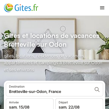
Gîtes et locations de vacances
Bretteville sur Odon
gîtes, locations, résidences de vacances,
appartements et campings à Bretteville sur Odon
et ses environs
Destination
Bretteville-sur-Odon, France
Arrivée
Départ
sam. 15/08
sam. 22/08