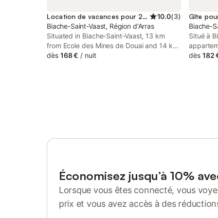
Location de vacances pour 2 personnes
10.0
(
3
)
Gîte pou
Biache-Saint-Vaast, Région d'Arras
Biache-Sa
Situated in Biache-Saint-Vaast, 13 km
Situé à B
from Ecole des Mines de Douai and 14 km
appartem
from Douai Train Station, Opalys spa
dès
168 €
/
nuit
personnes
dès
182 
features spacious air-conditioned
pour déco
accommodation with a terrace and free
est situé
WiFi.
d'intérie
environn
votre sé
chambre a
bains et
Vous tro
d'une pla
ondes, d'
café, ain
repas. L
Économisez jusqu’à 10% av
incluent l
Lorsque vous êtes connecté, vous voyez
Wi-Fi et 
chaînes s
prix et vous avez accès à des réduction
confort, 