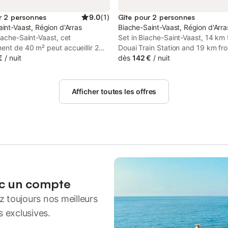
r 2 personnes
9.0
(
1
)
Gîte pour 2 personnes
int-Vaast, Région d'Arras
Biache-Saint-Vaast, Région d'Arra
iache-Saint-Vaast, cet
Set in Biache-Saint-Vaast, 14 km
ent de 40 m² peut accueillir 2
Douai Train Station and 19 km fr
 et constitue un pied-à-terre
€
/
nuit
Bollaert-Delelis Stadium, Aloha sp
dès
142 €
/
nuit
uvrir la région. L'hébergement
air conditioning.
 au rez-de-chaussée et dispose
urs insonorisés, garantissant un
Afficher toutes les offres
ement calme tout au long de
jour. L'agencement comprend une
vec un lit double, une salle de
 un espace de vie avec canapé.
uverez une kitchenette équipée
que de cuisson, d'un micro-
un grille-pain et d'une machine à
si qu'un coin repas pour vos
es équipements modernes
ec un compte
a climatisation, le chauffage, le
 toujours nos meilleurs
une télévision à écran plat avec
atellite et par câble. Pour votre
s exclusives.
l'unité est fournie avec un sèche-