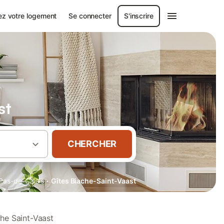
ez votre logement
Se connecter
S'inscrire
st
CHERCHER
·
Pas-de-Calais
Gîtes Biache-Saint-Vaast
che Saint-Vaast