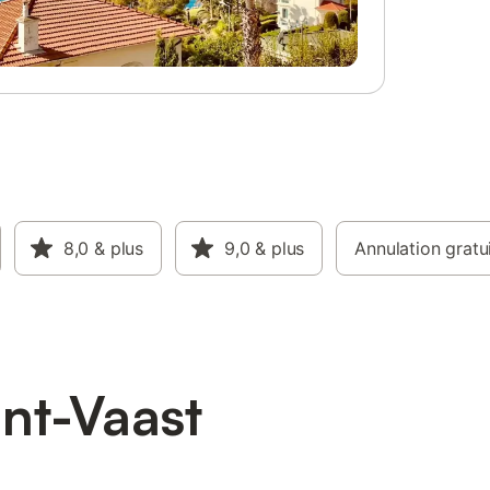
8,0
& plus
9,0
& plus
Annulation gratu
nt-Vaast