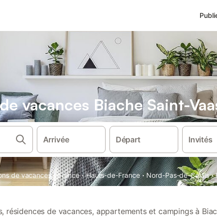
Publi
s de vacances Biache Saint-Vaa
Arrivée
Départ
Invités
·
·
·
·
tions de vacances
France
Hauts-de-France
Nord-Pas-de-Calais
ns, résidences de vacances, appartements et campings à Bia