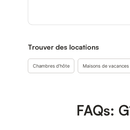
Se connecter ou s'inscrire
cheveux,
À l'extér
privée av
à remous.
non-fume
privée. S
transpor
trouve é
Trouver des locations
Canalisée
environs 
d'explora
Chambres d’hôte
Maisons de vacances
proximit
cadre in
FAQs: G