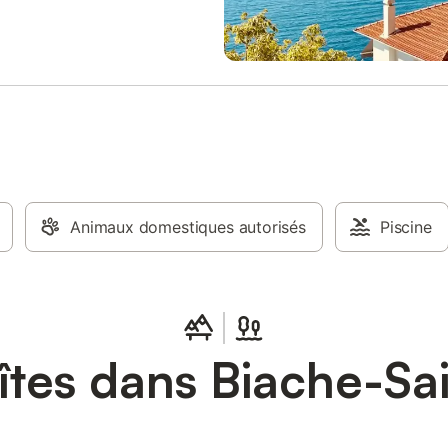
 des peignoirs et des chaussons.
ieur, vous disposez d'une terrasse
ec mobilier de jardin et d'un bain
 L'établissement est entièrement
urs et dispose d'une entrée
itué à 800 m de la gare et des
ts en commun, l'appartement se
galement à 500 m de La Scarpe
 et à 4,5 km du centre-ville. Les
offrent des possibilités
tion, tout en bénéficiant de la
é des axes de transport dans un
Animaux domestiques autorisés
Piscine
dépendant au rez-de-chaussée.
îtes dans Biache-Sai