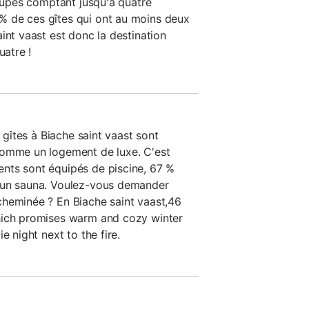
roupes comptant jusqu'à quatre
 de ces gîtes qui ont au moins deux
int vaast est donc la destination
uatre !
s gîtes à Biache saint vaast sont
comme un logement de luxe. C'est
nts sont équipés de piscine, 67 %
 un sauna. Voulez-vous demander
cheminée ? En Biache saint vaast,46
hich promises warm and cozy winter
e night next to the fire.