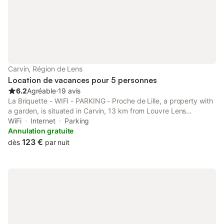
un
Carvin, Région de Lens
Location de vacances pour 5 personnes
6.2
Agréable
⋅
19 avis
La Briquette - WIFI - PARKING - Proche de Lille, a property with
a garden, is situated in Carvin, 13 km from Louvre Lens
Museum, 19 km from Ecole des Mines de Douai, as well as 23
WiFi
Internet
Parking
km from Douai Train Station.
Annulation gratuite
123 €
dès
par nuit