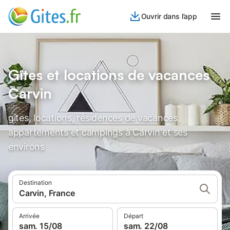
Ouvrir dans l’app
Gîtes et locations de vacances
Carvin
gîtes, locations, résidences de vacances,
appartements et campings à Carvin et ses
environs
Destination
Carvin, France
Arrivée
Départ
sam. 15/08
sam. 22/08