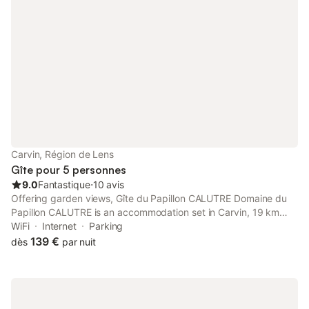
Carvin, Région de Lens
Gîte pour 5 personnes
9.0
Fantastique
⋅
10 avis
Offering garden views, Gîte du Papillon CALUTRE Domaine du
Papillon CALUTRE is an accommodation set in Carvin, 19 km
from Coilliot House and 19 km from Ecole des Mines de Douai.
WiFi
Internet
Parking
139 €
dès
par nuit