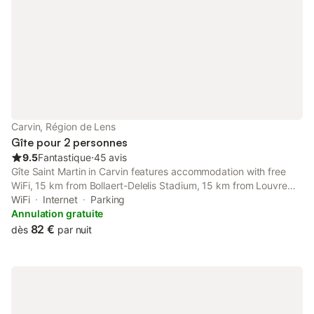
Carvin, Région de Lens
Gîte pour 2 personnes
9.5
Fantastique
⋅
45 avis
Gîte Saint Martin in Carvin features accommodation with free
WiFi, 15 km from Bollaert-Delelis Stadium, 15 km from Louvre
Lens Museum and 22 km from Ecole des Mines de Douai.
WiFi
Internet
Parking
Annulation gratuite
82 €
dès
par nuit