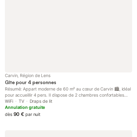
Carvin, Région de Lens
Gîte pour 4 personnes
Résumé: Appart moderne de 60 m² au cœur de Carvin 🏙️, idéal
pour accueillir 4 pers. Il dispose de 2 chambres confortables
équipées de lits simples 🛏️. Le salon spacieux offre un canapé
WiFi
TV
Draps de lit
cosy et une télévision pour vos moments de détente 📺✨. La
Annulation gratuite
cuisine ouverte équipée, comprend un coin repas parfait pour
90 €
dès
par nuit
partager vos repas 🍽️👨‍🍳. Vous profiterez également d’une
salle de bain avec baignoire 🛁. Le Wi-Fi inclus 📶. Un logement
parfait pour un séjour confortable, moderne et en plein centre-