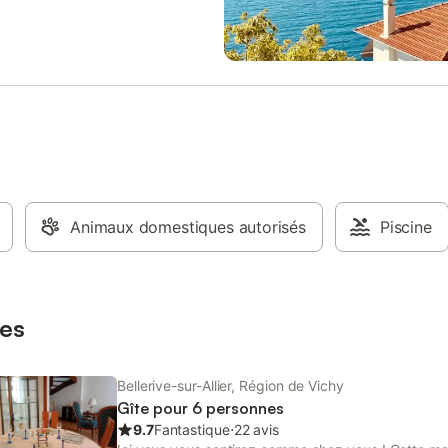
6h - départ 13h. Tarif : la semaine
détente et la déconnexion, situé
illet/août 360 €, cure 3 semaines
environnement préservé et calme
de 700 euros selon saison charges
milieu des prés. Vous serez pourt
s Arrhes 30% à la réservation
seulement 10 minutes du coeur d
300 €, non encaissée.
reine des villes d'eau inscrite au
ement doit être rendu propre au
patrimoine de l'Unesco. Nous veil
Animal de compagnie (sous
alléger au fur et à mesure notre 
s)
notre environnement et à protége
nature qui nous entoure, nous s
Refuge LPO. Si vous souhaitez, l
d'un séjour, expérimenter cette 
Animaux domestiques autorisés
n'hésitez pas à demander nos kit
Piscine
d'activités "nature" ou "éco-resp
! Cerises sur le gâteau, pour votr
et tranquillité d'esprit, l'ensemble
est fourni, les lits sont faits pour 
es
arrivée et le
Bellerive-sur-Allier, Région de Vichy
Gîte pour 6 personnes
9.7
Fantastique
⋅
22 avis