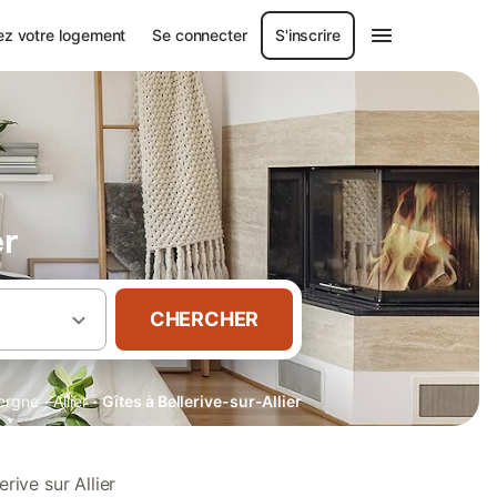
ez votre logement
Se connecter
S'inscrire
er
CHERCHER
·
·
ergne
Allier
Gîtes à Bellerive-sur-Allier
rive sur Allier