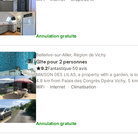
Annulation gratuite
Bellerive-sur-Allier, Région de Vichy
Gîte pour 2 personnes
9.2
Fantastique
⋅
50 avis
MAISON DES LILAS, a property with a garden, is loca
4.8 km from Palais des Congrès Opéra Vichy, 5 km 
well as 5.2 km from Célestins Spring.
WiFi
Internet
Climatisation
Annulation gratuite