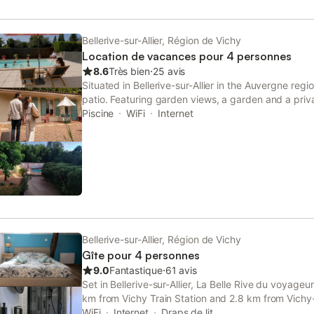
Bellerive-sur-Allier, Région de Vichy
Location de vacances pour 4 personnes
8.6
Très bien
⋅
25 avis
Situated in Bellerive-sur-Allier in the Auvergne regi
patio. Featuring garden views, a garden and a priva
also offers free WiFi. The property is non-smoking a
Piscine
WiFi
Internet
Bellerive-sur-Allier, Région de Vichy
Gîte pour 4 personnes
9.0
Fantastique
⋅
61 avis
Set in Bellerive-sur-Allier, La Belle Rive du voyag
km from Vichy Train Station and 2.8 km from Vichy
property has garden and city views, and is 1.5 km 
WiFi
Internet
Draps de lit