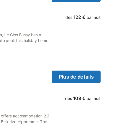
122 €
dès
par nuit
on, Le Clos Bussy has a
te pool, this holiday home
nd is located 1.
Plus de détails
109 €
dès
par nuit
eur offers accommodation 2.3
-Bellerive Hipodrome. The
from Célestins Spring.