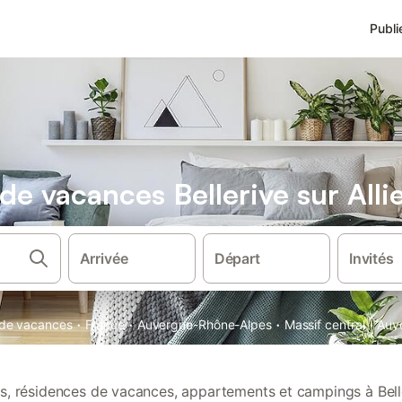
Publi
 de vacances Bellerive sur Alli
Arrivée
Départ
Invités
·
·
·
·
s de vacances
France
Auvergne-Rhône-Alpes
Massif central
Auv
ns, résidences de vacances, appartements et campings à Belle