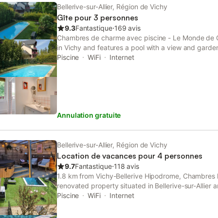
Bellerive-sur-Allier, Région de Vichy
Gîte pour 3 personnes
9.3
Fantastique
⋅
169 avis
Chambres de charme avec piscine - Le Monde de Ch
in Vichy and features a pool with a view and garde
parking, this property also provides guests with a p
Piscine
WiFi
Internet
Annulation gratuite
Bellerive-sur-Allier, Région de Vichy
Location de vacances pour 4 personnes
9.7
Fantastique
⋅
118 avis
1.8 km from Vichy-Bellerive Hipodrome, Chambres h
renovated property situated in Bellerive-sur-Allier 
rooms with free WiFi and private parking.
Piscine
WiFi
Internet