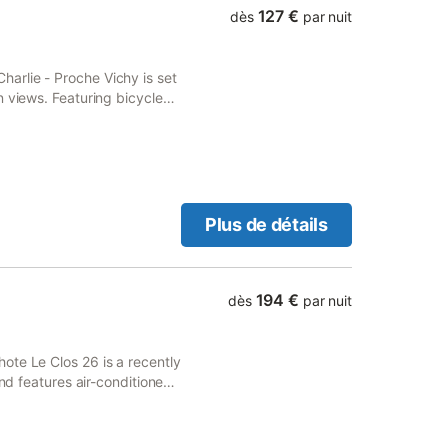
127 €
dès
par nuit
arlie - Proche Vichy is set
n views. Featuring bicycle
icnic area.
Plus de détails
194 €
dès
par nuit
ote Le Clos 26 is a recently
and features air-conditioned