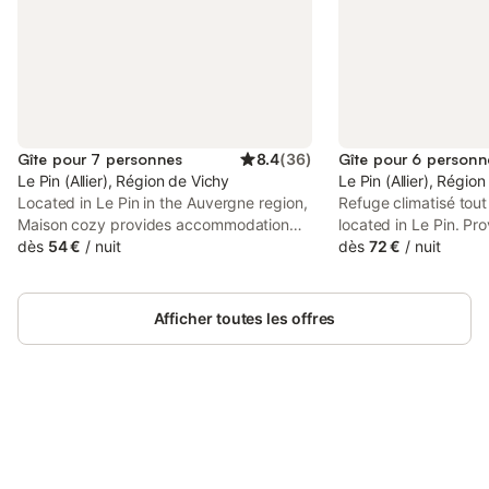
Gîte pour 7 personnes
8.4
(
36
)
Gîte pour 6 personn
Le Pin (Allier), Région de Vichy
Le Pin (Allier), Régio
Located in Le Pin in the Auvergne region,
Refuge climatisé tout
Maison cozy provides accommodation
located in Le Pin. Pro
with free private parking. The air-
dès
54 €
/
nuit
parking, the apartme
dès
72 €
/
nuit
conditioned accommodation is 39 km
Pal Park.
from Le Pal Park.
Afficher toutes les offres
Connectez-vous et économisez
Se connecter
jusqu'à 10% sur nos logements.