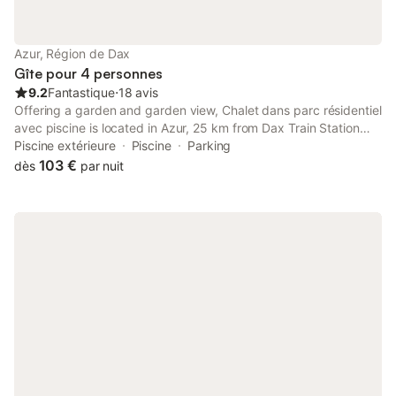
inclus dans le prix final.
Azur, Région de Dax
Gîte pour 4 personnes
9.2
Fantastique
⋅
18 avis
Offering a garden and garden view, Chalet dans parc résidentiel
avec piscine is located in Azur, 25 km from Dax Train Station
and 25 km from Sainte-Marie Cathedral. This property offers
Piscine extérieure
Piscine
Parking
access to a terrace and free private parking.
103 €
dès
par nuit