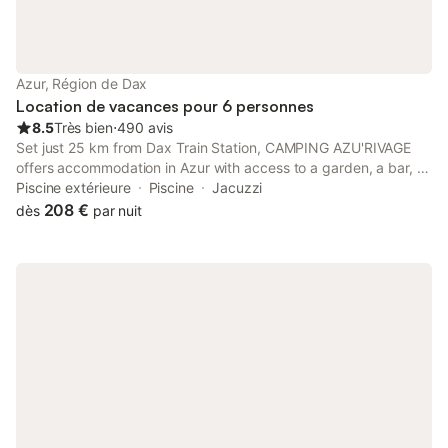
Azur, Région de Dax
Location de vacances pour 6 personnes
8.5
Très bien
⋅
490 avis
Set just 25 km from Dax Train Station, CAMPING AZU'RIVAGE
offers accommodation in Azur with access to a garden, a bar, as
well as a minimarket. Boasting full-day security, this property
Piscine extérieure
Piscine
Jacuzzi
also provides guests with a children's playground.
208 €
dès
par nuit