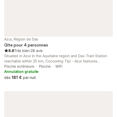
Azur, Région de Dax
Gîte pour 4 personnes
8.8
Très bien
⋅
28 avis
Situated in Azur in the Aquitaine region and Dax Train Station
reachable within 25 km, Cocooning Tipi - Azur features
accommodation with free WiFi, a children's playground, an
Piscine extérieure
Piscine
WiFi
outdoor swimming pool and free private parking.
Annulation gratuite
181 €
dès
par nuit