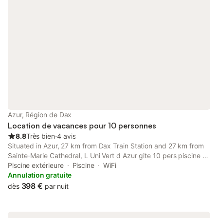
vue immanquable sur un grand chêne( idéal pour l’apéro !!). Un
trampoline enterré est présent à côté de la piscine ainsi qu une
balançoire, le tout sur 700m2 de terrain, dans un quartier calme
et donnant directement dans la forêt landaise ( idéale pour les
promenades , vtt, footing...) location de vélo dans le village
même, location et cour de surf sur Messanges à 8kms. 2
restaurants de qualité dans le centre bourg à 650m
Azur, Région de Dax
Location de vacances pour 10 personnes
8.8
Très bien
⋅
4 avis
Situated in Azur, 27 km from Dax Train Station and 27 km from
Sainte-Marie Cathedral, L Uni Vert d Azur gite 10 pers piscine et
mini ferme proche océan offers air conditioning.
Piscine extérieure
Piscine
WiFi
Annulation gratuite
398 €
dès
par nuit