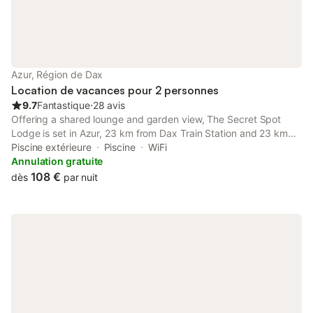
Azur, Région de Dax
Location de vacances pour 2 personnes
9.7
Fantastique
⋅
28 avis
Offering a shared lounge and garden view, The Secret Spot
Lodge is set in Azur, 23 km from Dax Train Station and 23 km
from Sainte-Marie Cathedral. This bed and breakfast has a
Piscine extérieure
Piscine
WiFi
heated pool, a garden and free private parking.
Annulation gratuite
108 €
dès
par nuit