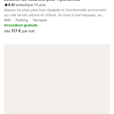
9.5
Fantastique
⋅
15 avis
Maison de plain pied bien équipée et fonctionnelle se trouvant
sur une terrain arboré et clôturé. Au bout d'une impasse, au
calme, elle se situe à proximité de la forêt, d'un lac et de
WiFi
Parking
Terrasse
l'océan, le tout accessible par pistes cyclables. Une table
Annulation gratuite
extérieure, un barbecue, des chaises longues sont à disposition.
117 €
dès
par nuit
Deux vélos adultes, un porte vélo et une table de Ping-Pong
sont à disposition sur demande.