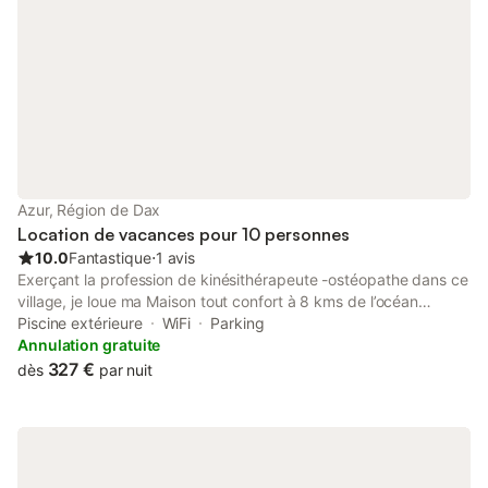
Azur, Région de Dax
Location de vacances pour 10 personnes
10.0
Fantastique
⋅
1 avis
Exerçant la profession de kinésithérapeute -ostéopathe dans ce
village, je loue ma Maison tout confort à 8 kms de l’océan
(propice aux activitées nautiques comme le surf, bodyboard ou
Piscine extérieure
WiFi
Parking
autres...)avec cuisine entièrement équipée ouverte sur la salle à
Annulation gratuite
manger-salon où un grand canapé d’angle ultra confort vous
327 €
dès
par nuit
attend... le tout ouvert sur une terrasse bois couverte par voile
d’ombrage imperméable où une table extérieure 10 pl
accompagnée d’une plancha vous permettra de passer de bon
moment en extérieur, le tout agrémenté d’une piscine extérieure
chauffée , possédant une banquette sur toute la largeur avec