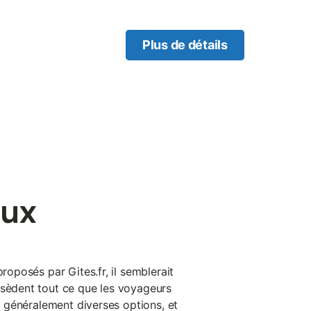
 pleine nature. Les
eauvoisin à 6,5 km, St
ière à proximité. Maison
Plus de détails
haussée : une grande pièce
n (cheminée d'agrément non
WC). Etage : 4 chambres (1 lit
0 cm / 1 lit 2 personnes
es en 1 lit 2 personnes
 et 2 vasques), WC séparé.
u gite. Parking privatif
cadre champêtre et
uthenticité et son
cach
eux
proposés par Gites.fr, il semblerait
ssèdent tout ce que les voyageurs
nt généralement diverses options, et