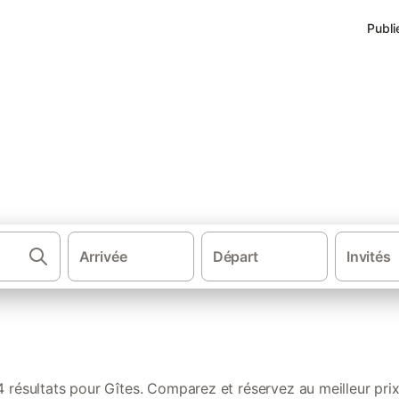
Publi
s de vacances à Avressieux
Arrivée
Départ
Invités
·
·
·
·
Gîtes et locations de vacances
Alpes
France
Alpes francaises
4 résultats pour Gîtes. Comparez et réservez au meilleur prix