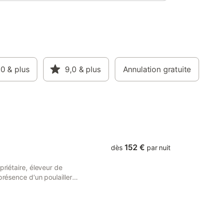
,0
& plus
9,0
& plus
Annulation gratuite
152 €
dès
par nuit
priétaire, éleveur de
présence d'un poulailler
les, oie, canards, lapins
ux. A l'intérieur, vous
e lumière. L'extérieur
 pour les repas d'été ou un