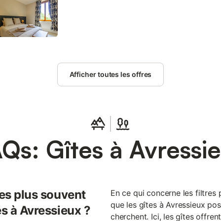
jardin en contrebas pour des instants de détente en
commerces sont facilement accessibles : Pont de B
Genix à 7 km ou Novalaise à 10 km, coopérative lait
individuelle sur 2 niveaux comprenant au rez-de-c
de vie composée d'une cuisine et d'un séjour-salo
utilisable), une salle d'eau (douche à l'italienne et 
2 personnes 160x200 cm / 1 lit 2 personnes 160x20
Afficher toutes les offres
160x200 cm / 2 lits 1 personne 80x190 cm jumelabl
160x190 cm), une salle d'eau (douche à l'italienne
Terrasse goudronnée. Terrain clôturé en contrebas d
pour 2 voitures. Nichée dans un hameau dans un 
verdoyant, cette maison de famille séduit par son a
atmosphère chaleureuse, alliant avec élégance le 
Qs: Gîtes à Avressi
les plus souvent
En ce qui concerne les filtres 
que les gîtes à Avressieux po
es à Avressieux ?
cherchent. Ici, les gîtes offre