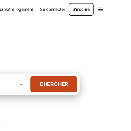
ez votre logement
Se connecter
S'inscrire
CHERCHER
·
·
Rhône-Alpes
Savoie
Gîtes à Avressieux
!