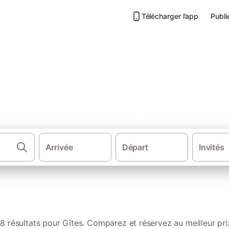
Télécharger l’app
Publi
s de vacances à Angoulins
Arrivée
Départ
Invités
·
·
Gîtes et locations de vacances
France
Nouvelle-Aquitain
8 résultats pour Gîtes. Comparez et réservez au meilleur pri