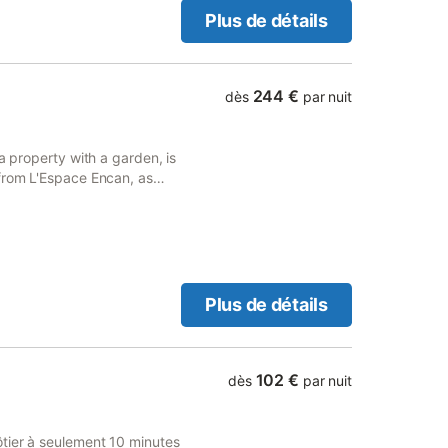
, salle d’eau avec wc. le
Plus de détails
n mais je peux vous le
 de toilette : 10£/pers Il est
nnes.
244 €
dès
par nuit
a property with a garden, is
 from L'Espace Encan, as
Plus de détails
102 €
dès
par nuit
ôtier à seulement 10 minutes