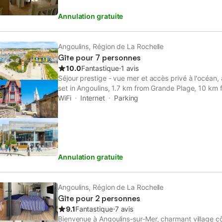
cuisine Américaine, une chambre(lit 140 et dressing)
Annulation gratuite
linge de maison n'est pas compris dans la prestatio
fournir à la demande : panoplie de lit ;20£ serviettes
classé deux étoiles et peut recevoir jusqu'à 4perso
Angoulins, Région de La Rochelle
Gîte pour 7 personnes
10.0
Fantastique
⋅
1 avis
Séjour prestige - vue mer et accès privé à l'océan, 
set in Angoulins, 1.7 km from Grande Plage, 10 km
well as 10 km from La Rochelle Train Station.
WiFi
Internet
Parking
Annulation gratuite
Angoulins, Région de La Rochelle
Gîte pour 2 personnes
9.1
Fantastique
⋅
7 avis
Bienvenue à Angoulins-sur-Mer, charmant village c