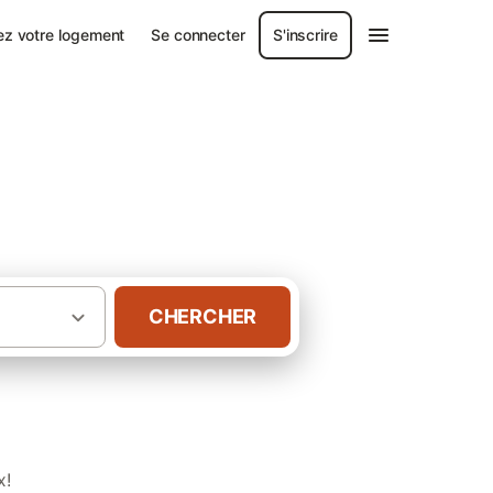
ez votre logement
Se connecter
S'inscrire
CHERCHER
·
·
e
Charente-Maritime
Gîtes à Angoulins
x!