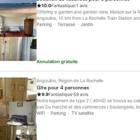
10.0
Fantastique
⋅
1 avis
Offering a garden and garden view, Maison sur la Me
Angoulins, 10 km from La Rochelle Train Station a
Expositions de la Rochelle. This beachfront propert
Parking
Terrasse
Jardin
and free private...
Annulation gratuite
Angoulins, Région de La Rochelle
Gîte pour 4 personnes
9.9
Fantastique
⋅
59 avis
Notre logement de type 2 ( 40m2) se trouve au cœu
pas Du marché et des commerces ( boulangerie, bo
crèmerie, café-presse, pharmacie). Zone commercial
WiFi
Parking
TV satellite
neuf, très aéré et très éclairé ,il est situé 2 bis Rue 
mn à pied des plages, 10kms de La Rochelle, 5kms
marais poitevins,15kmsde l’île de Ré et de l’île d’A
logement se compose d’une entrée séjour (canapé 