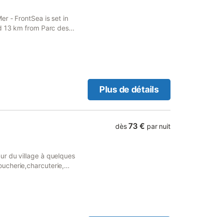
r - FrontSea is set in
nd 13 km from Parc des
y offers access to a terrace
Plus de détails
73 €
dès
par nuit
r du village à quelques
ucherie,charcuterie,
e à proximité. Refait à
Des Coquilles à l’étage, à dix
 de Chatelaillon, 30kms du
ix et 40kms d’Oléron. Ce
convertible) salon avec