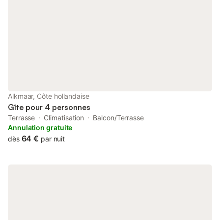
au logement se fait par un escalier raide, ce qui le rend moins
adapté aux personnes à mobilité réduite. Il est interdit de fumer,
d'amener des animaux ou d'organiser des événements dans la
propriété.
Alkmaar, Côte hollandaise
Gîte pour 4 personnes
Terrasse
Climatisation
Balcon/Terrasse
Annulation gratuite
64 €
dès
par nuit