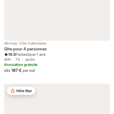
vous pourrez voyager léger et le balcon est idéal pour une
soirée de détente autour d'un en-cas et d'une boisson au choix.
Serviettes de plage ne sont pas inclus Les réservations pour
des groupes ou des familles de personnes en-dessous de 18
ans ne sont pas acceptées Les fetes d’étudiants, enterrements
de vie de jeune homme /fille ou autre fete de ce type sont
interdites dans cette maison Cette maison de vacances est
disponible uniquement à des fins récréatives. Les réservations
effectuées au nom d'entreprises seront annulées et des frais
Alkmaar, Côte hollandaise
d'annulation éventuels seront facturés 2 minutes à pied d
Gîte pour 4 personnes
10.0
Fantastique
⋅
1 avis
WiFi
TV
Jardin
Annulation gratuite
187 €
dès
par nuit
Hôte Star