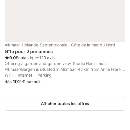
Alkmaar, Hollande-Septentrionale - Côte de la mer du Nord
Gîte pour 2 personnes
9.0
Fantastique
⋅
120 avis
Offering a garden and garden view, Studio Hooischuur
Alkmaar/Bergen is situated in Alkmaar, 42 km from Anne Frank
House and 43 km from A'DAM Lookout. This property offers
WiFi
Internet
Parking
access to a balcony, free private parking and free WiFi.
102 €
dès
par nuit
Afficher toutes les offres