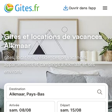
Ouvrir dans l’app
Gîtes et locations de vacances
Alkmaar
gîtes, locations, résidences de vacances,
appartements et campings à Alkmaar et ses
environs
Destination
Alkmaar, Pays-Bas
Arrivée
Départ
sam. 08/08
sam. 15/08