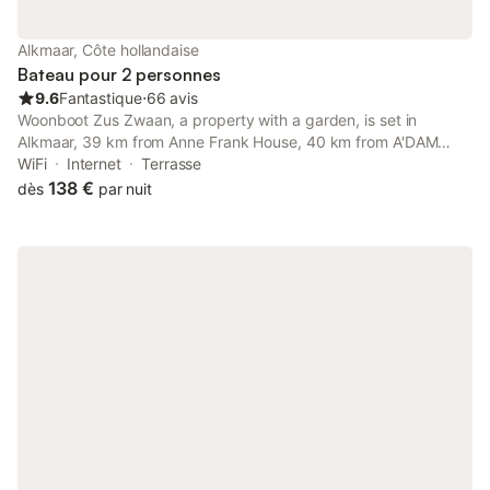
chambre ne dispose pas de cuisine. **L'emplacement**
Découvrez Alkmaar depuis notre belle chambre d'hôtes dans le
Alkmaar, Côte hollandaise
jardin lors de votre city trip ! Alkmaar, la ville du fromage,
Bateau pour 2 personnes
9.6
Fantastique
⋅
66 avis
Woonboot Zus Zwaan, a property with a garden, is set in
Alkmaar, 39 km from Anne Frank House, 40 km from A'DAM
Lookout, as well as 41 km from Rembrandt House.
WiFi
Internet
Terrasse
138 €
dès
par nuit