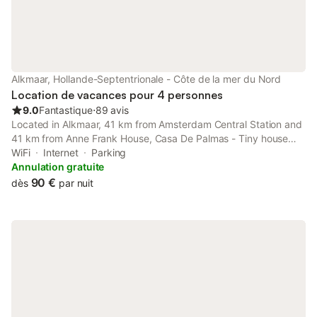
grande fenêtre coulissante orientée plein sud vous donnera
l'impression d'être à l'extérieur! Caractéristiques: - Lit double
confortable (140 x 200) - Salle de bain équipée d'un sanitaire
design Philippe Starck et d'une grande douche - Cuisine avec
réfrigérateur, lave-vaisselle, four / micro-ondes, cuisinière à
induction, bouilloire, cafetière, casseroles et couverts -
Alkmaar, Hollande-Septentrionale - Côte de la mer du Nord
Chauffage central - Télévision numérique avec plus de 100
Location de vacances pour 4 personnes
chaînes
9.0
Fantastique
⋅
89 avis
Located in Alkmaar, 41 km from Amsterdam Central Station and
41 km from Anne Frank House, Casa De Palmas - Tiny house
provides air-conditioned accommodation with a balcony and
WiFi
Internet
Parking
free WiFi. With garden views, this accommodation features a
Annulation gratuite
patio.
90 €
dès
par nuit