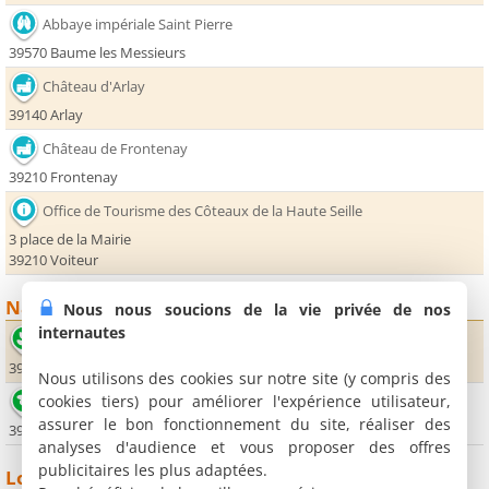
Abbaye impériale Saint Pierre
39570 Baume les Messieurs
Château d'Arlay
39140 Arlay
Château de Frontenay
39210 Frontenay
Office de Tourisme des Côteaux de la Haute Seille
3 place de la Mairie
39210 Voiteur
Nature
Nous nous soucions de la vie privée de nos
internautes
Reculée de Baume
39210 Baume-les-Messieurs
Nous utilisons des cookies sur notre site (y compris des
cookies tiers) pour améliorer l'expérience utilisateur,
Cascade des Tufs
assurer le bon fonctionnement du site, réaliser des
39210 Baume-les-Messieurs
analyses d'audience et vous proposer des offres
publicitaires les plus adaptées.
Loisirs